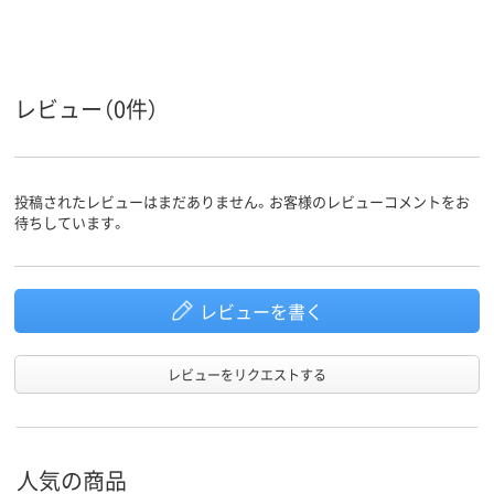
グレー系
クリア（透明）系
ホワイト系
カラーグ
ループ
アスクル
商品環境
95
レビュー（0件）
スコア
投稿されたレビューはまだありません。お客様のレビューコメントをお
待ちしています。
レビューを書く
レビューをリクエストする
人気の商品