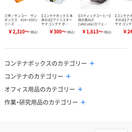
カゴへ
カゴへ
カ
三甲／サンコー サン
【コンテナボックス 本
【スティックコーヒー】
【コンテナ
ボックス #14～#19シ
体のみ】アイリスオー
味の素AGF
タのみ】ア
リーズ
ヤマ コンテナ ボ…
CafeCube（カフェ…
ヤマ コンテ
￥2,310～
￥300～
￥1,613～
￥2
（税込）
（税込）
（税込）
コンテナボックスのカテゴリー
コンテナのカテゴリー
オフィス用品のカテゴリー
作業・研究用品のカテゴリー