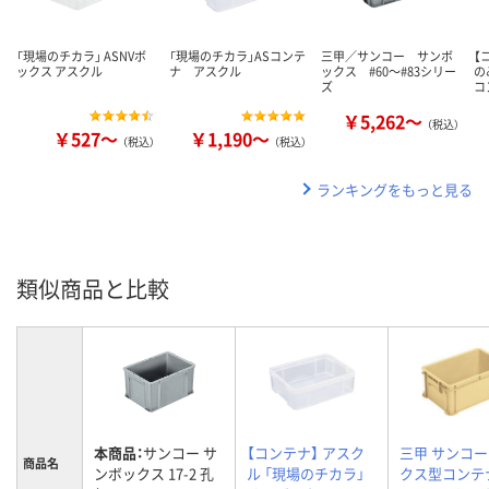
「現場のチカラ」 ASNVボ
「現場のチカラ」ASコンテ
三甲／サンコー サンボ
【
ックス アスクル
ナ アスクル
ックス #60～#83シリー
の
ズ
コ
￥5,262～
（税込）
￥527～
￥1,190～
（税込）
（税込）
ランキングをもっと見る
類似商品と比較
本商品：
サンコー サ
【コンテナ】 アスク
三甲 サンコー
商品名
ンボックス 17-2 孔
ル 「現場のチカラ」
クス型コンテ