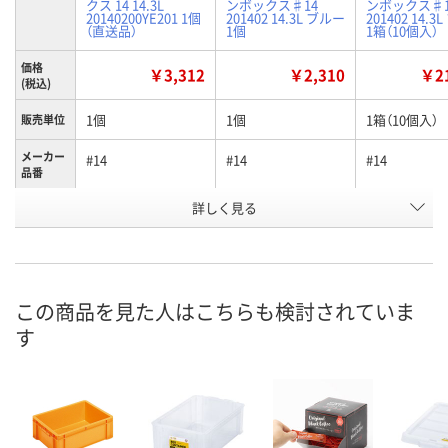
クス 14 14.3L
ンボックス♯14
ンボックス♯1
20140200YE201 1個
201402 14.3L ブルー
201402 14.3
（直送品）
1個
1箱（10個入）
価格
￥3,312
￥2,310
￥21
(税込)
1個
1個
1箱（10個入）
販売単位
メーカー
#14
#14
#14
品番
詳しく見る
イエロー
ブルー
ブルー
カラー
お申込番
K918428
P242340
P243378
号
直送品
4点
入荷待ち
在庫
この商品を見た人はこちらも検討されていま
す
ご注文後、お
8月21日（金）まで
8月7日（金）
ついてご連絡
お届け日
ます
数量
数量
数量