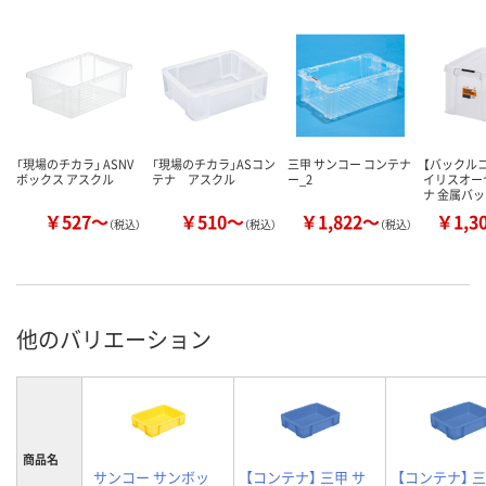
「現場のチカラ」 ASNV
「現場のチカラ」ASコン
三甲 サンコー コンテナ
【バックル
ボックス アスクル
テナ アスクル
ー_2
イリスオー
ナ 金属バ
￥527～
￥510～
￥1,822～
￥1,3
（税込）
（税込）
（税込）
他のバリエーション
商品名
サンコー サンボッ
【コンテナ】 三甲 サ
【コンテナ】 三