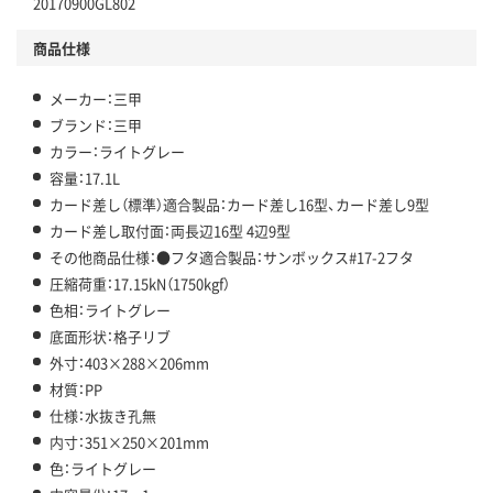
20170900GL802
商品仕様
メーカー：三甲
ブランド：三甲
カラー：ライトグレー
容量：17.1L
カード差し（標準）適合製品：カード差し16型、カード差し9型
カード差し取付面：両長辺16型 4辺9型
その他商品仕様：●フタ適合製品：サンボックス#17-2フタ
圧縮荷重：17.15kN（1750kgf）
色相：ライトグレー
底面形状：格子リブ
外寸：403×288×206mm
材質：PP
仕様：水抜き孔無
内寸：351×250×201mm
色：ライトグレー