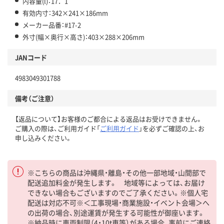
内容量(l)：17．1
有効内寸：342×241×186mm
メーカー品番：#17-2
外寸(幅×奥行×高さ)：403×288×206mm
JANコード
4983049301788
備考（ご注意）
【返品について】お客様のご都合による返品はお受けできません。
ご購入の際は、ご利用ガイド「
ご利用ガイド
」を必ずご確認の上、お
申し込みください。
※こちらの商品は沖縄県・離島・その他一部地域・山間部で
配送追加料金が発生します。 地域等によっては、お届け
できない場合もございますのでご了承ください。※個人宅
配送は対応不可※＜工事現場・商業施設・イベント会場＞へ
の出荷の場合、別途運賃が発生する可能性が御座います。
※納品時に車両制限（4・10t車等）がある場合、事前にご連絡