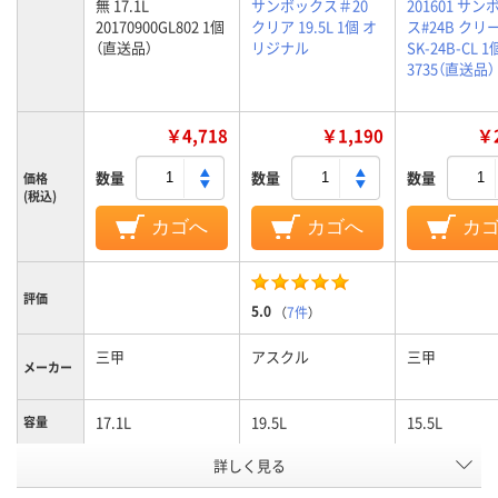
無 17.1L
サンボックス＃20
201601 サ
20170900GL802 1個
クリア 19.5L 1個 オ
ス#24B クリ
（直送品）
リジナル
SK-24B-CL 1個
3735（直送品）
￥4,718
￥1,190
￥2
数量
数量
数量
価格
(税込)
カゴへ
カゴへ
カ
評価
5.0
（
7件
）
三甲
アスクル
三甲
メーカー
17.1L
19.5L
15.5L
容量
詳しく見る
PP
ポリプロピレン
PP
材質