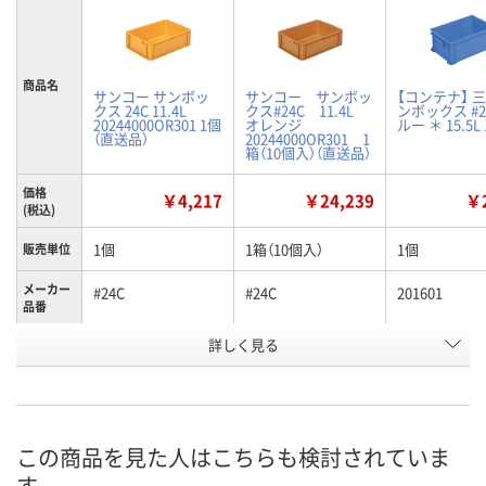
商品名
サンコー サンボッ
サンコー サンボッ
【コンテナ】 三
クス 24C 11.4L
クス#24C 11.4L
ンボックス #2
20244000OR301 1個
オレンジ
ルー ＊ 15.5L
（直送品）
20244000OR301 1
箱（10個入）（直送品）
価格
￥4,217
￥24,239
￥2
(税込)
1個
1箱（10個入）
1個
販売単位
メーカー
#24C
#24C
201601
品番
詳しく見る
オレンジ
オレンジ
ブルー
カラー
お申込番
K918666
K884873
K884843
号
直送品
直送品
あり
在庫
この商品を見た人はこちらも検討されていま
す
8月25日（火）まで
8月25日（火）まで
8月11日（火）
お届け日