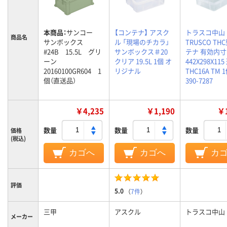
本商品：
サンコー
【コンテナ】 アスク
トラスコ中山
商品名
サンボックス
ル 「現場のチカラ」
TRUSCO TH
#24B 15.5L グリ
サンボックス＃20
テナ 有効内寸
ーン
クリア 19.5L 1個 オ
442X298X115
20160100GR604 1
リジナル
THC16A TM 
個（直送品）
390-7287
￥4,235
￥1,190
￥1
数量
数量
数量
価格
(税込)
カゴへ
カゴへ
カ
評価
5.0
（
7件
）
三甲
アスクル
トラスコ中山
メーカー