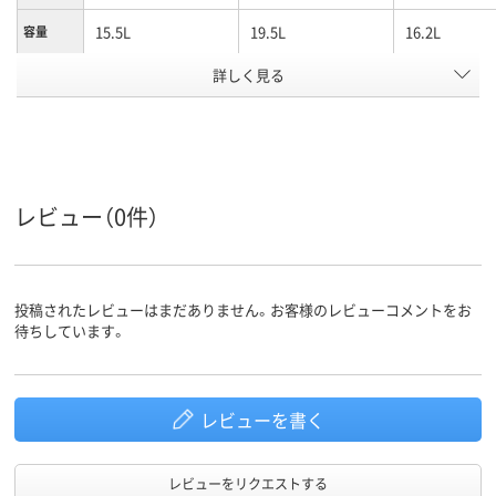
15.5L
19.5L
16.2L
容量
詳しく見る
PP
ポリプロピレン
材質
グリーン系
クリア（透明）系
カラーグ
ループ
アスクル
商品環境
95
レビュー（0件）
スコア
投稿されたレビューはまだありません。お客様のレビューコメントをお
待ちしています。
レビューを書く
レビューをリクエストする