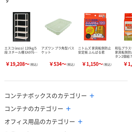
数量
数量
数量
カゴへ
カゴへ
カ
エスコ（esco） 120kg/5
アズワン プラ角型バス
ニトムズ 家具転倒防止
和弘プラス
段 スチール棚 EA976…
ケット
安定板 ふんばる君
家具転倒防
タン2個組 
￥19,208～
￥534～
￥1,150～
￥1,
（税込）
（税込）
（税込）
コンテナボックスのカテゴリー
コンテナのカテゴリー
オフィス用品のカテゴリー