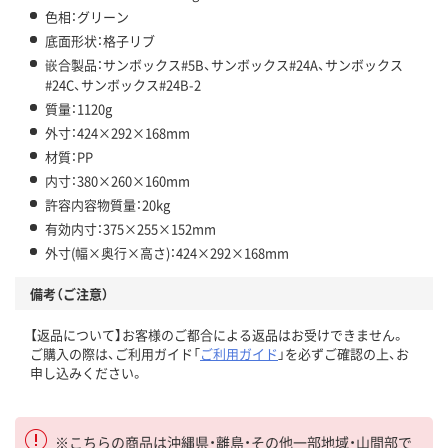
色相：グリーン
底面形状：格子リブ
嵌合製品：サンボックス#5B、サンボックス#24A、サンボックス
#24C、サンボックス#24B-2
質量：1120g
外寸：424×292×168mm
材質：PP
内寸：380×260×160mm
許容内容物質量：20kg
有効内寸：375×255×152mm
外寸(幅×奥行×高さ)：424×292×168mm
備考（ご注意）
【返品について】お客様のご都合による返品はお受けできません。
ご購入の際は、ご利用ガイド「
ご利用ガイド
」を必ずご確認の上、お
申し込みください。
※こちらの商品は沖縄県・離島・その他一部地域・山間部で