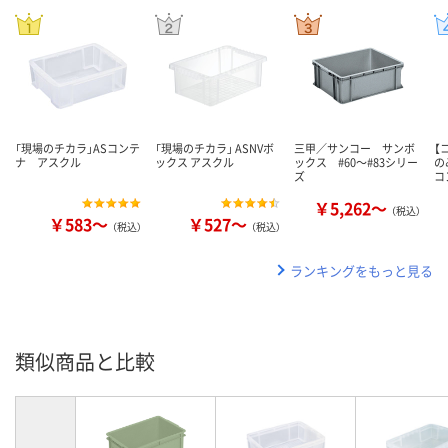
「現場のチカラ」ASコンテ
「現場のチカラ」 ASNVボ
三甲／サンコー サンボ
【
ナ アスクル
ックス アスクル
ックス #60～#83シリー
の
ズ
コ
￥5,262～
（税込）
￥583～
￥527～
（税込）
（税込）
ランキングをもっと見る
類似商品と比較