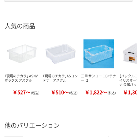
人気の商品
「現場のチカラ」 ASNV
「現場のチカラ」ASコン
三甲 サンコー コンテナ
【バックル
ボックス アスクル
テナ アスクル
ー_2
イリスオー
ナ 金属バ
￥527～
￥510～
￥1,822～
￥1,3
（税込）
（税込）
（税込）
他のバリエーション