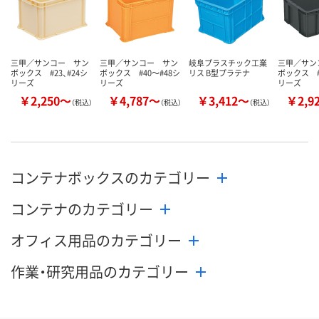
カゴへ
カゴへ
カ
三甲／サンコー サン
三甲／サンコー サン
岐阜プラスチック工業
三甲／サン
ボックス #23、#24シ
ボックス #40～#48シ
リス B型プラテナ
ボックス #
リーズ
リーズ
リーズ
￥2,250～
￥4,787～
￥3,412～
￥2,9
（税込）
（税込）
（税込）
コンテナボックスのカテゴリー
コンテナのカテゴリー
オフィス用品のカテゴリー
作業・研究用品のカテゴリー