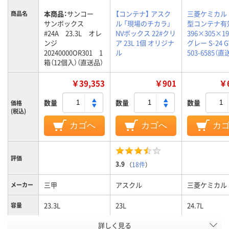
本商品：
サンコー
【コンテナ】 アスク
三菱ケミカル 
商品名
サンボックス
ル 「現場のチカラ」
型コンテナ有
#24A 23.3L オレ
NVボックス 22#クリ
396×305×1
ンジ
ア 23L 1個 オリジナ
グレー S-24 G
20240000OR301 1
ル
503-6585（直
箱（12個入）（直送品）
￥39,353
￥901
￥6
数量
数量
数量
価格
(税込)
カゴへ
カゴへ
カ
評価
3.9
（
18件
）
三甲
アスクル
三菱ケミカル
メーカー
23.3L
23L
24.7L
容量
詳しく見る
PP
ポリプロピレン
PP
材質