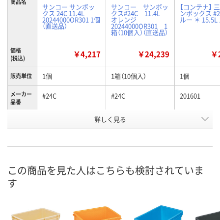
商品名
サンコー サンボッ
サンコー サンボッ
【コンテナ】 三
クス 24C 11.4L
クス#24C 11.4L
ンボックス #2
20244000OR301 1個
オレンジ
ルー ＊ 15.5L
（直送品）
20244000OR301 1
箱（10個入）（直送品）
価格
￥4,217
￥24,239
￥2
(税込)
1個
1箱（10個入）
1個
販売単位
メーカー
#24C
#24C
201601
品番
詳しく見る
オレンジ
オレンジ
ブルー
カラー
お申込番
K918666
K884873
K884843
号
直送品
直送品
あり
在庫
この商品を見た人はこちらも検討されていま
す
8月25日（火）まで
8月25日（火）まで
8月11日（火）
お届け日
数量
数量
数量