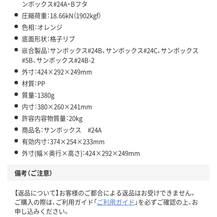
ンボックス#24A・Bフタ
圧縮荷重：18.66kN（1902kgf）
色相：オレンジ
底面形状：格子リブ
嵌合製品：サンボックス#24B、サンボックス#24C、サンボックス
#5B、サンボックス#24B-2
外寸：424×292×249mm
材質：PP
質量：1380g
内寸：380×260×241mm
許容内容物質量：20kg
商品名：サンボックス #24A
有効内寸：374×254×233mm
外寸(幅×奥行×高さ)：424×292×249mm
備考（ご注意）
【返品について】お客様のご都合による返品はお受けできません。
ご購入の際は、ご利用ガイド「
ご利用ガイド
」を必ずご確認の上、お
申し込みください。