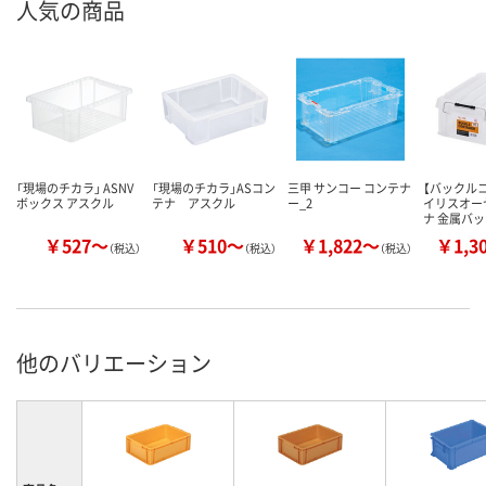
人気の商品
「現場のチカラ」 ASNV
「現場のチカラ」ASコン
三甲 サンコー コンテナ
【バックル
ボックス アスクル
テナ アスクル
ー_2
イリスオー
ナ 金属バ
￥527～
￥510～
￥1,822～
￥1,3
（税込）
（税込）
（税込）
他のバリエーション