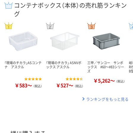
コンテナボックス（本体）の売れ筋ランキン
グ
「現場のチカラ」ASコンテ
「現場のチカラ」 ASNVボ
三甲／サンコー サンボ
岐
ナ アスクル
ックス アスクル
ックス #60～#83シリー
R
ズ
B
￥5,262～
（税込）
￥583～
￥527～
（税込）
（税込）
ランキングをもっと見る