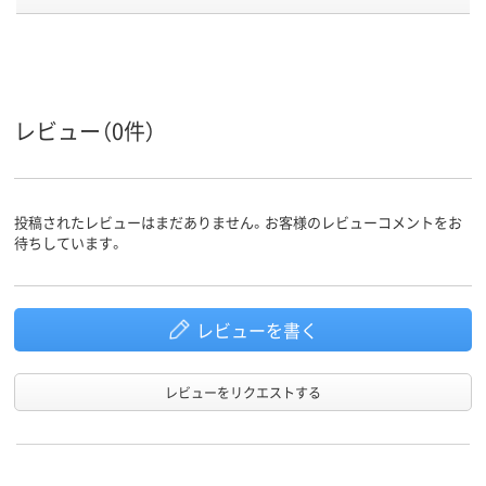
オレンジ系
クリア(透明)系
グレー系
カラーグ
ループ
アスクル
商品環境
55
レビュー（0件）
スコア
投稿されたレビューはまだありません。お客様のレビューコメントをお
待ちしています。
レビューを書く
レビューをリクエストする