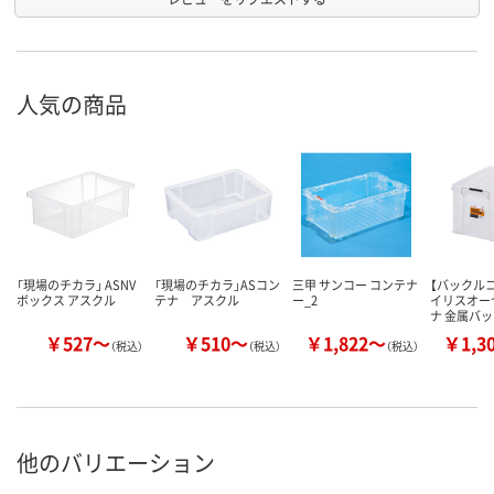
人気の商品
「現場のチカラ」 ASNV
「現場のチカラ」ASコン
三甲 サンコー コンテナ
【バックル
ボックス アスクル
テナ アスクル
ー_2
イリスオー
ナ 金属バ
￥527～
￥510～
￥1,822～
￥1,3
（税込）
（税込）
（税込）
他のバリエーション