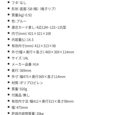
フタ：なし
形状：底面：SB（格） （格子リブ）
質量(kg)：0.92
色：ブルー
適合カード差し：4辺12M・12S・13S型
内寸(mm)：421×321×108
内容量(L)：14.3
有効内寸(mm)：412×313×98
外寸(幅×奥行×高さ)：469×369×114mm
サイズ：14L
メーカー品番：#14
奥行：369mm
外寸：幅475×奥行369×高さ114mm
材質：ポリプロピレン
質量：920g
付属品：無し
有効内寸法：幅412×奥行313×高さ98mm
幅：475mm
許容内容物質量：20kg