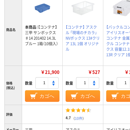
本商品：
【コンテナ】
【コンテナ】 アスク
【バックルコ
商品名
三甲 サンボックス
ル 「現場のチカラ」
アイリスオー
♯14 201402 14.3L
NVボックス 13#クリ
コンテナ 金
ブルー 1箱（10個入）
ア 13L 1個 オリジナ
クル コンテ
ル
クス 容量12.1L
13R クリア 1
￥21,900
￥527
￥1
数量
数量
数量
価格
(税込)
カゴへ
カゴへ
カ
評価
4.7
（
10件
）
三甲
アスクル
アイリスオー
メーカー