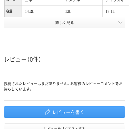
14.3L
13L
12.1L
容量
詳しく見る
ポリプロピレン
ポリプロピレン
材質
ブルー系
クリア(透明)系
クリア(透明・
カラーグ
ループ
系
アスクル
商品環境
55
レビュー（0件）
スコア
投稿されたレビューはまだありません。お客様のレビューコメントをお
待ちしています。
レビューを書く
レビューをリクエストする