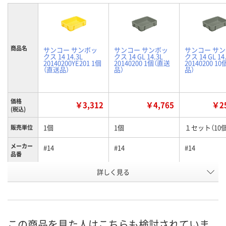
商品名
サンコー サンボッ
サンコー サンボッ
サンコー サ
クス 14 14.3L
クス 14 GL 14.3L
クス 14 GL 14
20140200YE201 1個
20140200 1個（直送
20140200 1
（直送品）
品）
品）
価格
￥3,312
￥4,765
￥25
(税込)
1個
1個
１セット（10個
販売単位
メーカー
#14
#14
#14
品番
詳しく見る
イエロー
ライトグレー
ライトグレー
カラー
お申込番
K918428
N027595
N027784
号
直送品
直送品
直送品
在庫
この商品を見た人はこちらも検討されていま