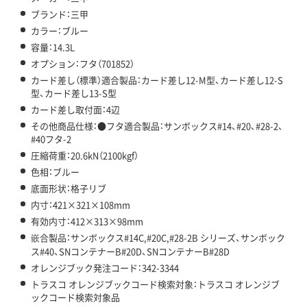
ブランド：三甲
カラー：ブルー
容量：14.3L
オプション：フタ（701852）
カード差し（標準）適合製品：カード差し12-M型、カード差し12-S
型、カード差し13-S型
カード差し取付面：4辺
その他商品仕様：●フタ適合製品：サンボックス#14、#20、#28-2、
#40フタ-2
圧縮荷重：20.6kN（2100kgf）
色相：ブルー
底面形状：格子リブ
内寸：421×321×108mm
有効内寸：412×313×98mm
嵌合製品：サンボックス#14C,#20C,#28-2B シリーズ、サンボック
ス#40、SNコンテナーB#20D、SNコンテナーB#28D
オレンジブック発注コード：342-3344
トラスコ オレンジブックコード検索対象：トラスコ オレンジブ
ックコード検索対象品