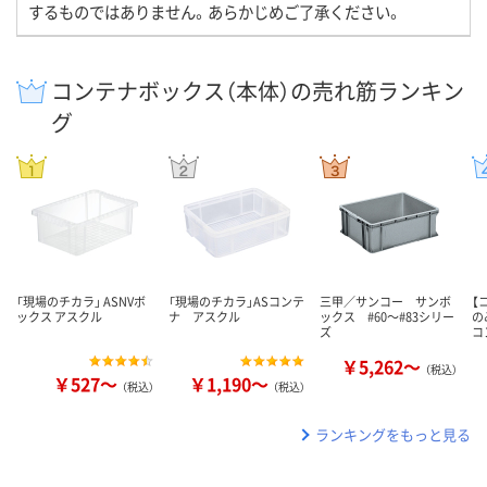
するものではありません。あらかじめご了承ください。
コンテナボックス（本体）の売れ筋ランキン
グ
「現場のチカラ」 ASNVボ
「現場のチカラ」ASコンテ
三甲／サンコー サンボ
【
ックス アスクル
ナ アスクル
ックス #60～#83シリー
の
ズ
コ
￥5,262～
（税込）
￥527～
￥1,190～
（税込）
（税込）
ランキングをもっと見る