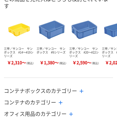
す
8月24日（月）まで
8月24日（月）まで
8月24日（月）
お届け日
数量
数量
数量
カゴへ
カゴへ
カ
三甲／サンコー サン
三甲／サンコー サン
三甲／サンコー サン
三甲／サン
ボックス #14～#19シ
ボックス #9シリーズ
ボックス #20～#22シ
ボックス #
リーズ
リーズ
リーズ
￥2,310～
￥1,380～
￥2,590～
￥2,0
（税込）
（税込）
（税込）
コンテナボックスのカテゴリー
コンテナのカテゴリー
オフィス用品のカテゴリー