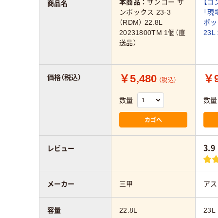
本商品：
サンコー サ
【コ
商品名
ンボックス 23-3
「現
（RDM） 22.8L
ボッ
20231800TM 1個（直
23
送品）
￥5,480
￥9
価格（税込）
（税込）
数量
数量
カゴへ
3.9
レビュー
メーカー
三甲
アス
容量
22.8L
23L