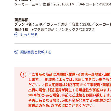
メーカー：三甲
／型番：20231800TM
／JANコード：4983049
商品詳細
ブランド名
三甲
／
カラー
透明
／
容量
22.8L
／
メーカー
商品仕様
●フタ適合製品：サンボックス#23-3フタ
もっと見る
類似商品と比較する
※こちらの商品は沖縄県・離島・その他一部地域・山
します。 地域等によっては、お届けできない場合も
ださい。※個人宅配送は対応不可※＜工事現場・商業
出荷の場合、別途運賃が発生する可能性が御座います。
10t車等）がある場合、事前にご連絡をお願い致しま
や再出荷となる場合、追加料金が発生する可能性がご
直送品のため、以下の点にご注意ください。