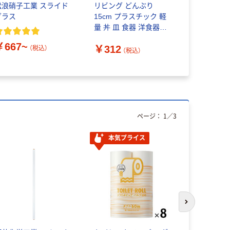
松浪硝子工業 スライド
リビング どんぶり
グラス
15cm プラスチック 軽
量 丼 皿 食器 洋食器
329912 1個（直送品）
￥667~
￥312
（税込）
（税込）
ページ：
1
／
3
本気プライス
次のスライド