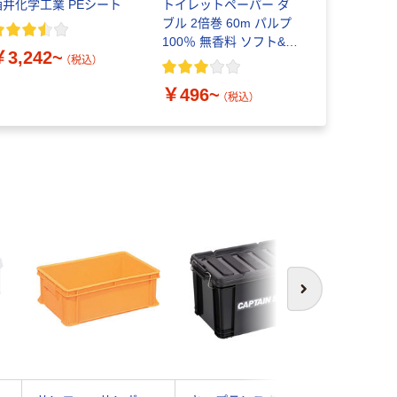
酒井化学工業 PEシート
トイレットペーパー ダ
トンボ鉛筆
ブル 2倍巻 60m パルプ
モノエアー
100％ 無香料 ソフト&ピ
タイプ
￥3,242~
ュア オリジナル
（税込）
￥496~
￥230~
（税込）
次へ