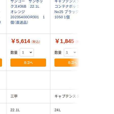
サンコー サンボッ
キャプテンスタッグ
グリーン
コ
クス#36B 22.1L
コンテナボックス
クコンテナ
ル
オレンジ
No25 ブラック UL-
4976131
容
20235400OR301 1
1050 1個
リ
個（直送品）
￥5,614
￥1,845
￥1,8
（税込）
（税込）
数量
数量
数量
カゴへ
カゴへ
三甲
キャプテンスタッグ
グリーン
22.1L
24L
約24L