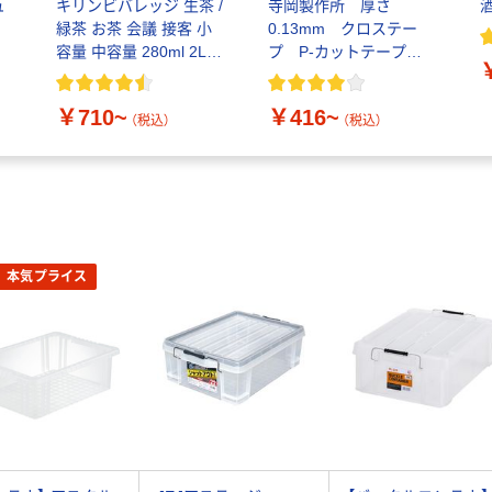
ュ
キリンビバレッジ 生茶 /
寺岡製作所 厚さ
緑茶 お茶 会議 接客 小
0.13mm クロステー
容量 中容量 280ml 2L
プ P-カットテープ
ペットボトル 紙パック
No.4102
￥710~
￥416~
（税込）
（税込）
本気プライス