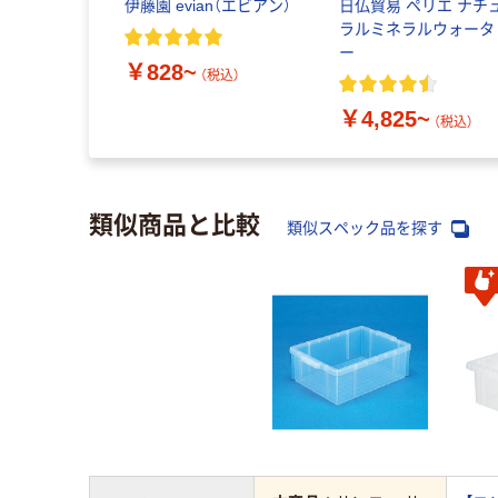
伊藤園 evian（エビアン）
日仏貿易 ペリエ ナチ
ラルミネラルウォータ
ー
￥828~
（税込）
￥4,825~
（税込）
類似商品と比較
類似スペック品を探す