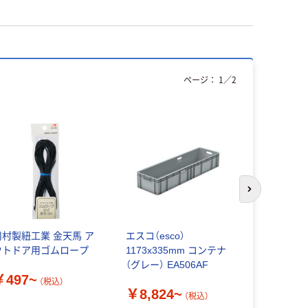
ページ：
1
／
2
次のスライド
川村製紐工業 金天馬 ア
エスコ（esco）
川村製紐工
ウトドア用ゴムロープ
1173x335mm コンテナ
（Kintenm
（グレー） EA506AF
リースピン
￥497~
（税込）
￥8,824~
￥3,468
（税込）