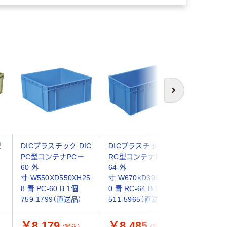
次へ
型
DICプラスチック DIC
DICプラスチック DIC
サンコー
PC型コンテナPCー
RC型コンテナRCー
ス 44-
60 外
64 外
63.8L
寸:W550XD550XH25
寸:W670×D390×H30
2064010
8 青 PC-60 B 1個
0 青 RC-64 B 1個
（直送品）
759-1799（直送品）
511-5965（直送品）
￥8,179
￥8,485
￥8,9