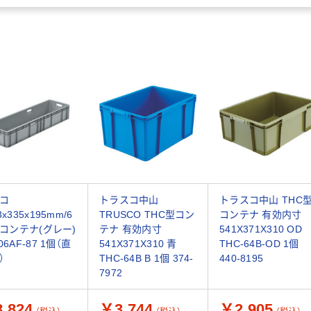
コ
トラスコ中山
トラスコ中山 THC
3x335x195mm/6
TRUSCO THC型コン
コンテナ 有効内寸
2Lコンテナ(グレー)
テナ 有効内寸
541X371X310 OD
06AF-87 1個（直
541X371X310 青
THC-64B-OD 1個
）
THC-64B B 1個 374-
440-8195
7972
,824
￥3,744
￥2,905