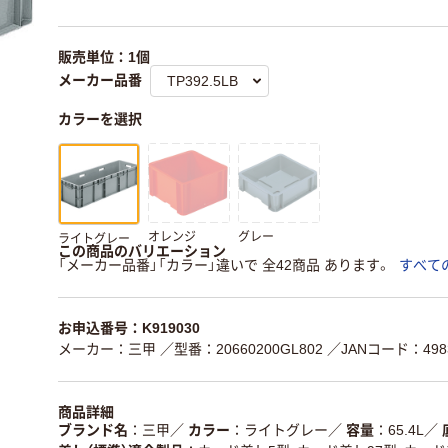
販売単位：1個
メーカー品番
カラーを選択
オレンジ
グレー
ライトグレー
この商品のバリエーション
「メーカー品番」「カラー」違いで 全42商品 あります。
すべて
お申込番号：K919030
メーカー：三甲
／型番：20660200GL802
／JANコード：4983
商品詳細
ブランド名
三甲
／
カラー
ライトグレー
／
容量
65.4L
／