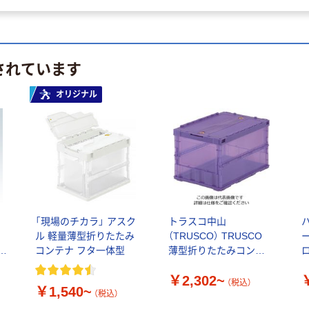
されています
オリジナル
ク
「現場のチカラ」 アスク
トラスコ中山
ル 軽量薄型折りたたみ
（TRUSCO） TRUSCO
コンテナ フタ一体型
薄型折りたたみコンテ
直
ナスケル 50Lロックフ
￥2,302~
タ付 TSK-C50B
（税込）
￥1,540~
（税込）