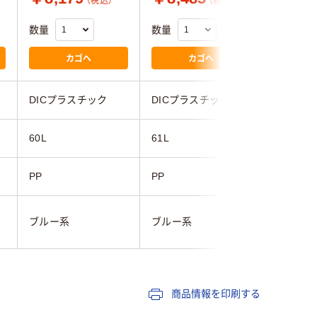
（税込）
（税込）
数量
数量
数量
カゴへ
カゴへ
DICプラスチック
DICプラスチック
三甲
60L
61L
63.8L
）
PP
PP
PP
ブルー系
ブルー系
グレー系
商品情報を印刷する