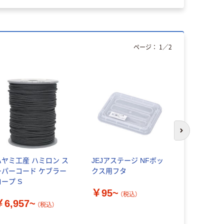
ページ：
1
／
2
人気商品
次のスライド
ハヤミ工産 ハミロン ス
JEJアステージ NFボッ
天馬 ROX
ーパーコード ケブラー
クス用フタ
リアタイプ
ロープ S
￥95~
（税込）
￥622~
￥6,957~
（税込）