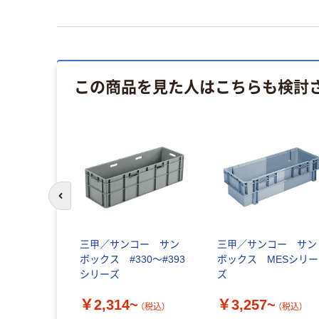
この商品を見た人はこちらも検討
前のスライドへ
 ヒシ TPー
三甲／サンコー サン
三甲／サンコー サン
グレー 1個
ボックス #330～#393
ボックス MESシリー
直送品）
シリーズ
ズ
￥2,314~
￥3,257~
（税込）
（税込）
（税込）