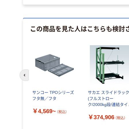
この商品を見た人はこちらも検討
前のスライドへ
サンコー TPOシリーズ
サカエ スライドラッ
フタ無／フタ
(フルストロー
ク/2000kg段/連結タイ
￥4,569~
プ) SDR-23FRG 1台（
（税込）
￥374,906
送品）
（税込）