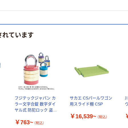
されています
フジテックジャパン カ
サカエ CSパールワゴン
ラー文字合錠 数字ダイ
用スライド棚 CSP
ヤル式 防犯ロック 盗難
￥16,539~
防止 南京錠
（税込）
￥763~
（税込）