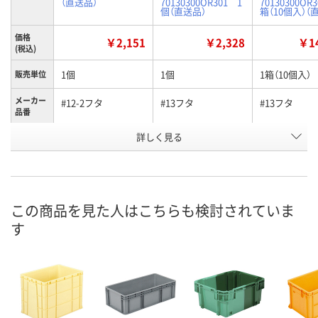
（直送品）
70130300OR301 1
70130300OR
個（直送品）
箱（10個入）（
価格
￥2,151
￥2,328
￥14
(税込)
1個
1個
1箱（10個入）
販売単位
メーカー
#12-2フタ
#13フタ
#13フタ
品番
詳しく見る
ライトグレー
オレンジ
オレンジ
カラー
お申込番
K919755
K884704
K884920
号
直送品
直送品
直送品
在庫
この商品を見た人はこちらも検討されていま
す
8月25日（火）まで
8月25日（火）まで
8月25日（火）
お届け日
数量
数量
数量
カゴへ
カゴへ
カ