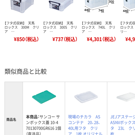
【フタ式収納】 天馬
【フタ式収納】 天馬
【フタ式収納】 天馬
【フタ式
ロックス 300M クリ
ロックス 300S クリ
ロックス 740L クリ
ロックス 
ア …
ア …
ア …
リ…
¥850（税込）
¥737（税込）
¥4,301（税込）
¥4,
類似商品と比較
本商品：
サンコー サ
現場のチカラ AS
JEJアステ
商品名
ンボックス蓋 10-4
コンテナ 20、28、
ASNVボック
70130700GR616 1個
40L用フタ クリ
タ 23L ク
（直送品）
ア 1枚 オリジナル
枚