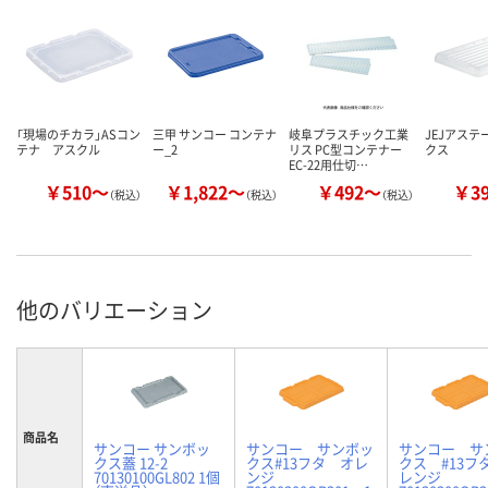
「現場のチカラ」ASコン
三甲 サンコー コンテナ
岐阜プラスチック工業
JEJアステ
テナ アスクル
ー_2
リス PC型コンテナー
クス
EC-22用仕切…
￥510～
￥1,822～
￥492～
￥3
（税込）
（税込）
（税込）
他のバリエーション
商品名
サンコー サンボッ
サンコー サンボッ
サンコー サ
クス蓋 12-2
クス#13フタ オレ
クス #13フ
70130100GL802 1個
ンジ
レンジ