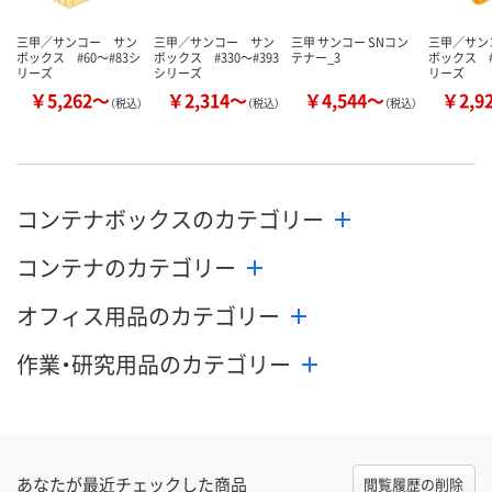
三甲／サンコー サン
三甲／サンコー サン
三甲 サンコー SNコン
三甲／サン
ボックス #60～#83シ
ボックス #330～#393
テナー_3
ボックス #
リーズ
シリーズ
リーズ
￥5,262～
￥2,314～
￥4,544～
￥2,9
（税込）
（税込）
（税込）
コンテナボックスのカテゴリー
コンテナのカテゴリー
オフィス用品のカテゴリー
作業・研究用品のカテゴリー
あなたが最近チェックした商品
閲覧履歴の削除