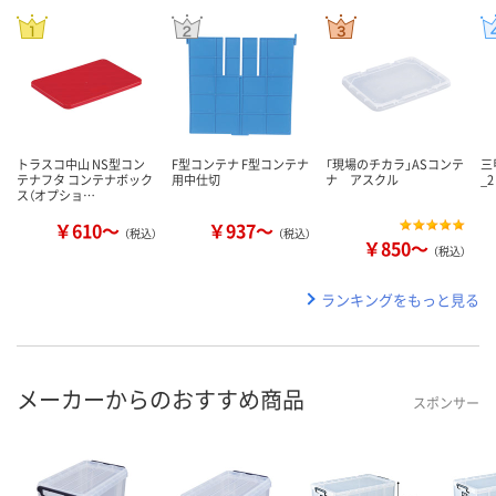
トラスコ中山 NS型コン
F型コンテナ F型コンテナ
「現場のチカラ」ASコンテ
三
テナフタ コンテナボック
用中仕切
ナ アスクル
_2
ス（オプショ…
￥610～
￥937～
（税込）
（税込）
￥850～
（税込）
ランキングをもっと見る
メーカーからのおすすめ商品
スポンサー