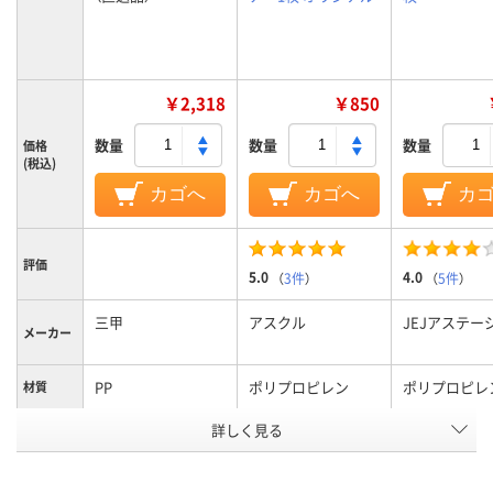
￥2,318
￥850
数量
数量
数量
価格
(税込)
カゴへ
カゴへ
カ
評価
5.0
4.0
（
3件
）
（
5件
）
三甲
アスクル
JEJアステー
メーカー
PP
ポリプロピレン
ポリプロピレ
材質
詳しく見る
グリーン系
クリア（透明）系
クリア(透明)
カラーグ
ループ
アスクル