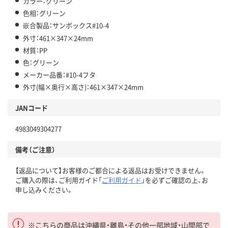
カラー：グリーン
色相：グリーン
嵌合製品：サンボックス#10-4
外寸：461×347×24mm
材質：PP
色：グリーン
メーカー品番：#10-4フタ
外寸(幅×奥行×高さ)：461×347×24mm
JANコード
4983049304277
備考（ご注意）
【返品について】お客様のご都合による返品はお受けできません。
ご購入の際は、ご利用ガイド「
ご利用ガイド
」を必ずご確認の上、お
申し込みください。
※こちらの商品は沖縄県・離島・その他一部地域・山間部で