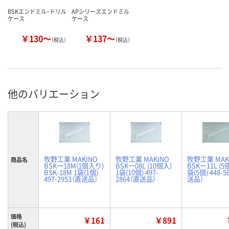
BSKエンドミル・ドリル
APシリーズエンドミル
ケース
ケース
￥130～
￥137～
（税込）
（税込）
他のバリエーション
牧野工業 MAKINO
牧野工業 MAKINO
牧野工業 MAK
商品名
BSKー18M(1個入り)
BSKー08L (10個入)
BSKー11L (5
BSK-18M 1袋(1個)
1袋(10個) 497-
袋(5個) 448-5
497-2953（直送品）
2864（直送品）
送品）
価格
￥161
￥891
(税込)