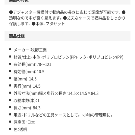
●アジャスター機構付で収納品の長さに応じて調節が可能です。●
透明なので中が良く見えます。●丈夫なケースで収納品をしっかり
保護します。●本体、フタセット
商品仕様
メーカー：牧野工業
材質/仕上：本体：ポリプロピレン(PP)・フタ：ポリプロピレン(PP)
有効長(mm)：78～121
有効径(mm)：10.5
幅(mm)：14.5
奥行(mm)：14.5
外形寸法(mm)幅×奥行×長さ：14.5×14.5×84.3
収納本数(本)：1
長さ(mm)：84.3
用途：ドリルなどの工具ケースとして。・小物の管理用に。
原産国：日本
色：透明