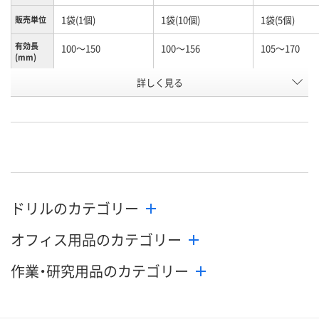
1袋(1個)
1袋(10個)
1袋(5個)
販売単位
有効長
100～150
100～156
105～170
(mm)
お申込番
詳しく見る
N245990
N261156
K960603
号
あり
あり
わずか
在庫
8月10日（月）
8月10日（月）
8月10日（月）
お届け日
数量
数量
数量
ドリルのカテゴリー
カゴへ
カゴへ
カ
オフィス用品のカテゴリー
作業・研究用品のカテゴリー