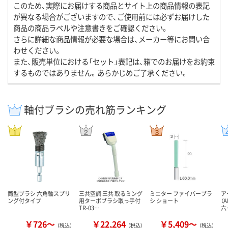
このため、実際にお届けする商品とサイト上の商品情報の表記
が異なる場合がございますので、ご使用前には必ずお届けした
商品の商品ラベルや注意書きをご確認ください。
さらに詳細な商品情報が必要な場合は、メーカー等にお問い合
わせください。
また、販売単位における「セット」表記は、箱でのお届けをお約束
するものではありません。あらかじめご了承ください。
軸付ブラシの売れ筋ランキング
筒型ブラシ 六角軸スプリ
三共空調 三共 取るミング
ミニター ファイバーブラ
ア
ング付タイプ
用ターボブラシ取っ手付
シ ショート
（A
TR-03…
六
￥726～
￥22,264
￥5,409～
（税込）
（税込）
（税込）