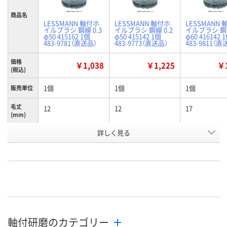
商品名
LESSMANN 軸付ホ
LESSMANN 軸付ホ
LESSMANN
イルブラシ 鋼線 0.3
イルブラシ 鋼線 0.2
イルブラシ 鋼線
φ50 415162 1個
φ50 415142 1個
φ60 416142 
483-9781（直送品）
483-9773（直送品）
483-9811（直
価格
￥1,038
￥1,225
￥1
(税込)
1個
1個
1個
販売単位
毛丈
12
12
17
(mm)
全長
詳しく見る
42
42
42
(mm)
お申込番
K971107
K971106
K971109
号
あり
あり
あり
在庫
8月19日（水）まで
8月12日（水）
8月19日（水）
お届け日
軸付研磨のカテゴリー