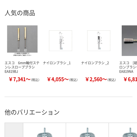
人気の商品
エスコ 6mm軸付ステ
ナイロンブラシ _1
ナイロンブラシ _2
エスコ [
ンレスロープブラシ
ロンブラ
EA819BJ
EA819NA
￥7,341～
￥4,055～
￥2,560～
￥6,8
（税込）
（税込）
（税込）
他のバリエーション