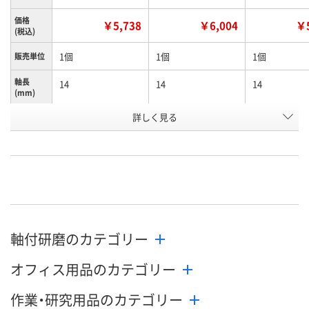
価格
￥5,738
￥6,004
￥5
(税込)
1個
1個
1個
販売単位
軸長
14
14
14
(mm)
お申込番
詳しく見る
K971151
K971149
K971152
号
あり
あり
あり
在庫
8月12日（水）
8月12日（水）
8月12日（水）
お届け日
数量
数量
数量
軸付研磨のカテゴリー
カゴへ
カゴへ
カ
オフィス用品のカテゴリー
作業・研究用品のカテゴリー