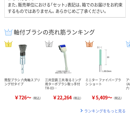
また、販売単位における「セット」表記は、箱でのお届けをお約束
するものではありません。あらかじめご了承ください。
軸付ブラシの売れ筋ランキング
筒型ブラシ 六角軸スプリ
三共空調 三共 取るミング
ミニター ファイバーブラ
ア
ング付タイプ
用ターボブラシ取っ手付
シ ショート
（A
TR-03…
六
￥726～
￥22,264
￥5,409～
（税込）
（税込）
（税込）
ランキングをもっと見る