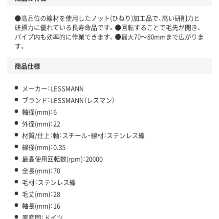
●高品位の線材を使用したノット(ひねり)加工品で、高い研削力と
研掃力に優れている長寿命品です。●回転することで毛先が開き、
パイプ内も効率的に作業できます。●最大70～80mmまで広がりま
す。
商品仕様
メーカー：LESSMANN
ブランド：LESSMANN（レスマン）
軸径(mm)：6
外径(mm)：22
材質/仕上：軸：スチール・線材：ステンレス線
線径(mm)：0.35
最高使用回転数(rpm)：20000
全長(mm)：70
毛材：ステンレス線
毛丈(mm)：28
軸長(mm)：16
原産国：ドイツ