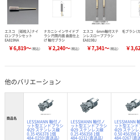
エスコ [砥粒入］ナイ
ナカニシ インサイドブ
エスコ 6mm軸付ステ
毛ブラシ（
ロンブラシセット
ラシ 円筒内面 曲面仕上
ンレスロープブラシ
EA819NA
げ 軸付ブラシ
EA819BJ
￥6,819～
￥2,240～
￥7,341～
￥3,6
（税込）
（税込）
（税込）
他のバリエーション
商品名
LESSMANN 軸付ノ
LESSMANN 軸付ノ
LESSMANN
ット型エンドブラシ
ット型エンドブラシ
ット型エンド
Φ29 ステンレス線
Φ29 ステンレス線
Φ29 ステン
0.35 456378 1個
0.25 456358 1個
0.50 456398 
484-0259（直送品）
484-0232（直送品）
484-0267（直