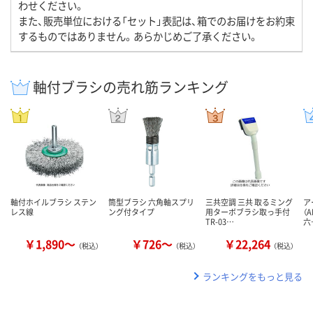
わせください。
また、販売単位における「セット」表記は、箱でのお届けをお約束
するものではありません。あらかじめご了承ください。
軸付ブラシの売れ筋ランキング
軸付ホイルブラシ ステン
筒型ブラシ 六角軸スプリ
三共空調 三共 取るミング
ア
レス線
ング付タイプ
用ターボブラシ取っ手付
（A
TR-03…
六
￥1,890～
￥726～
￥22,264
（税込）
（税込）
（税込）
ランキングをもっと見る