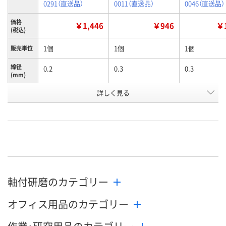
0291（直送品）
0011（直送品）
0046（直送品）
価格
￥1,446
￥946
￥1
(税込)
1個
1個
1個
販売単位
線径
0.2
0.3
0.3
(mm)
全長
詳しく見る
120
60
65
(mm)
お申込番
K971155
K971127
K971130
号
あり
あり
あり
在庫
8月10日（月）
8月10日（月）
8月10日（月）
お届け日
軸付研磨のカテゴリー
数量
数量
数量
オフィス用品のカテゴリー
カゴへ
カゴへ
カ