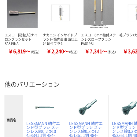
エスコ [砥粒入］ナイ
ナカニシ インサイドブ
エスコ 6mm軸付ステ
毛ブラシ（
ロンブラシセット
ラシ 円筒内面 曲面仕上
ンレスロープブラシ
EA819NA
げ 軸付ブラシ
EA819BJ
￥6,819～
￥2,240～
￥7,341～
￥3,6
（税込）
（税込）
（税込）
他のバリエーション
商品名
LESSMANN 軸付エ
LESSMANN 軸付エ
LESSMANN
ンド型ブラシ ステ
ンド型ブラシ ステ
ンド型ブラシ
ンレス線0.2 Φ10
ンレス線0.3 Φ12
ンレス線0.3 Φ
458341 1個 484-
451361 1個 484-
452361 1個 48