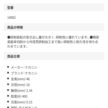
型番
14002
商品の特徴
●研削砥粒の突き出し量が大きく、研削性に優れています。●精密
高能率切削から外径荒研削加工まで高い研削性と耐久性を持ち合
わせています。
商品仕様
メーカー：ナカニシ
ブランド：ナカニシ
全長(mm)：46
刃径(mm)：10
軸径(mm)：2.34
粒度(#)：400
刃長(mm)：0.15
砥粒：ダイヤモンド