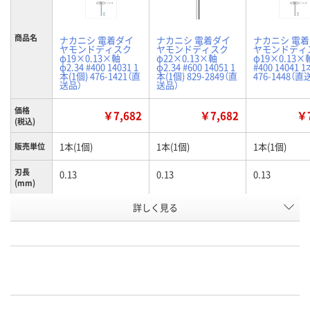
商品名
ナカニシ 電着ダイ
ナカニシ 電着ダイ
ナカニシ 電
ヤモンドディスク
ヤモンドディスク
ヤモンドディ
φ19×0.13×軸
φ22×0.13×軸
φ19×0.13×
φ2.34 #400 14031 1
φ2.34 #600 14051 1
#400 14041 
本(1個) 476-1421（直
本(1個) 829-2849（直
476-1448（直
送品）
送品）
価格
￥7,682
￥7,682
￥7
(税込)
1本(1個)
1本(1個)
1本(1個)
販売単位
刃長
0.13
0.13
0.13
(mm)
全長
詳しく見る
43
43
47
(mm)
400
600
400
粒度(#)
お申込番
K965944
J276408
K965946
号
あり
あり
あり
在庫