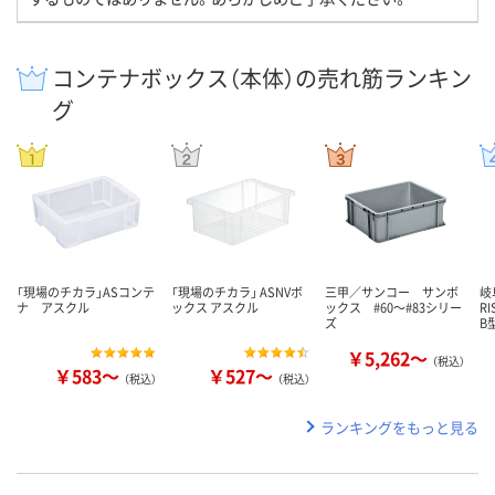
コンテナボックス（本体）の売れ筋ランキン
グ
「現場のチカラ」ASコンテ
「現場のチカラ」 ASNVボ
三甲／サンコー サンボ
岐
ナ アスクル
ックス アスクル
ックス #60～#83シリー
R
ズ
B
￥5,262～
（税込）
￥583～
￥527～
（税込）
（税込）
ランキングをもっと見る