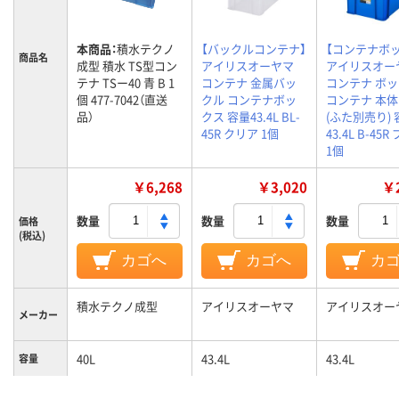
本商品：
積水テクノ
【バックルコンテナ】
【コンテナボ
商品名
成型 積水 TS型コン
アイリスオーヤマ
アイリスオー
テナ TSー40 青 B 1
コンテナ 金属バッ
コンテナ ボ
個 477-7042（直送
クル コンテナボッ
コンテナ 本
品）
クス 容量43.4L BL-
(ふた別売り) 
45R クリア 1個
43.4L B-45
1個
￥6,268
￥3,020
￥2
数量
数量
数量
価格
(税込)
カゴへ
カゴへ
カ
積水テクノ成型
アイリスオーヤマ
アイリスオー
メーカー
40L
43.4L
43.4L
容量
PP
ポリプロピレ
材質