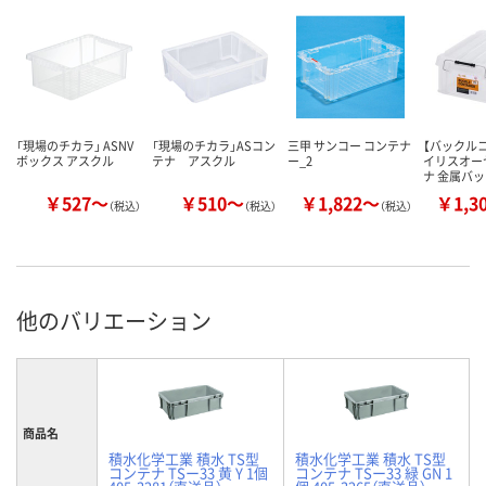
「現場のチカラ」 ASNV
「現場のチカラ」ASコン
三甲 サンコー コンテナ
【バックル
ボックス アスクル
テナ アスクル
ー_2
イリスオー
ナ 金属バ
￥527～
￥510～
￥1,822～
￥1,3
（税込）
（税込）
（税込）
他のバリエーション
商品名
積水化学工業 積水 TS型
積水化学工業 積水 TS型
コンテナ TSー33 黄 Y 1個
コンテナ TSー33 緑 GN 1