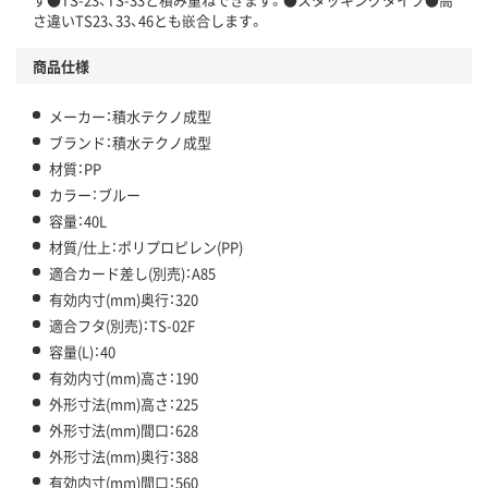
さ違いTS23、33、46とも嵌合します。
商品仕様
メーカー：積水テクノ成型
ブランド：積水テクノ成型
材質：PP
カラー：ブルー
容量：40L
材質/仕上：ポリプロピレン(PP)
適合カード差し(別売)：A85
有効内寸(mm)奥行：320
適合フタ(別売)：TS-02F
容量(L)：40
有効内寸(mm)高さ：190
外形寸法(mm)高さ：225
外形寸法(mm)間口：628
外形寸法(mm)奥行：388
有効内寸(mm)間口：560