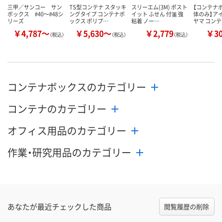
三甲／サンコー サン
TS型コンテナ スタッキ
スリーエム(3M) ポスト
【コンテナ
ボックス #40～#48シ
ングタイプ コンテナボ
イット ふせん 付箋 強
体のみ】ア
リーズ
ックス ポリプ…
粘着 ノー…
ヤマ コンテ
￥4,787～
￥5,630～
￥2,779
￥3
（税込）
（税込）
（税込）
コンテナボックスのカテゴリー
コンテナのカテゴリー
オフィス用品のカテゴリー
作業・研究用品のカテゴリー
あなたが最近チェックした商品
閲覧履歴の削除