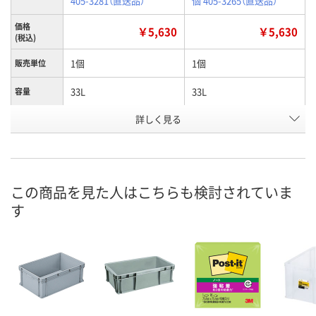
405-3281（直送品）
個 405-3265（直送品）
価格
￥5,630
￥5,630
(税込)
1個
1個
販売単位
33L
33L
容量
詳しく見る
イエロー
グリーン
カラー
K932182
K932176
お申込番号
わずか
あり
在庫
この商品を見た人はこちらも検討されていま
8月12日（水）
8月19日（水）まで
お届け日
す
数量
数量
カゴへ
カゴへ