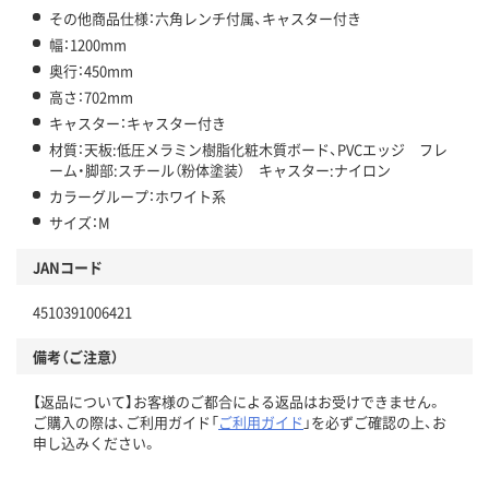
その他商品仕様：六角レンチ付属、キャスター付き
幅：1200mm
奥行：450mm
高さ：702mm
キャスター：キャスター付き
材質：天板:低圧メラミン樹脂化粧木質ボード、PVCエッジ フレ
ーム・脚部:スチール（粉体塗装） キャスター:ナイロン
カラーグループ：ホワイト系
サイズ：M
JANコード
4510391006421
備考（ご注意）
【返品について】お客様のご都合による返品はお受けできません。
ご購入の際は、ご利用ガイド「
ご利用ガイド
」を必ずご確認の上、お
申し込みください。