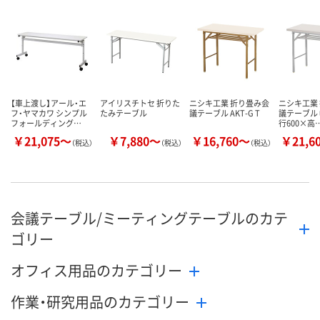
数量
数量
数量
カゴへ
カゴへ
カ
【車上渡し】アール・エ
アイリスチトセ 折りた
ニシキ工業 折り畳み会
ニシキ工業
フ・ヤマカワ シンプル
たみテーブル
議テーブル AKT-G T
議テーブル 
フォールディング…
行600×高
￥21,075～
￥7,880～
￥16,760～
￥21,6
（税込）
（税込）
（税込）
会議テーブル/ミーティングテーブルのカテ
ゴリー
オフィス用品のカテゴリー
作業・研究用品のカテゴリー