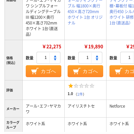
ワ シンプルフォー
ブル 幅1800×奥行
棚・幕板付 幅1
ルディングテーブル
450×高さ720mm
奥行450 シ
III 幅1200×奥行
ホワイト 1台 オリジ
ホワイト 研修
450×高さ702mm
ナル
1台（直送品）
ホワイト 1台（直送
品）
￥22,275
￥19,890
￥29
数量
数量
数量
価格
(税込)
カゴへ
カゴへ
カ
評価
1.0
（
1件
）
アール・エフ・ヤマカ
アイリスチトセ
Netforce
メーカー
ワ
カラーグ
ホワイト系
ホワイト系
ホワイト系
ループ