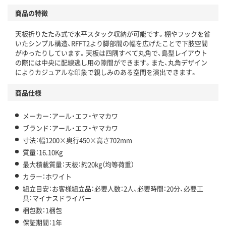
商品の特徴
天板折りたたみ式で水平スタック収納が可能です。棚やフックを省
いたシンプル構造、RFFT2より脚部間の幅を広げたことで下肢空間
がゆったりしています。天板は四隅すべて丸角で、島型レイアウト
の際には中央に配線逃し用の隙間ができます。また、丸角デザイン
によりカジュアルな印象で親しみのある空間を演出できます。
商品仕様
メーカー：アール・エフ・ヤマカワ
ブランド：アール・エフ・ヤマカワ
寸法：幅1200×奥行450×高さ702mm
質量：16.10Kg
最大積載質量：天板：約20kg（均等荷重）
カラー：ホワイト
組立目安：お客様組立品：必要人数：2人、必要時間：20分、必要工
具：マイナスドライバー
梱包数：1梱包
保証期間：1年