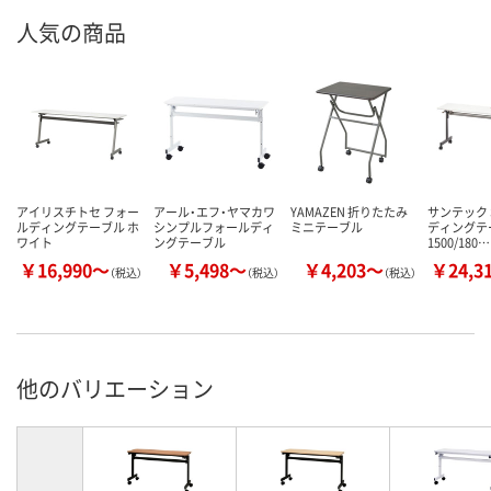
人気の商品
アイリスチトセ フォー
アール・エフ・ヤマカワ
YAMAZEN 折りたたみ
サンテック 
ルディングテーブル ホ
シンプルフォールディ
ミニテーブル
ディングテ
ワイト
ングテーブル
1500/180…
￥16,990～
￥5,498～
￥4,203～
￥24,3
（税込）
（税込）
（税込）
他のバリエーション