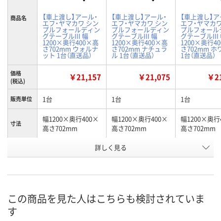
【車上渡し】アール・
【車上渡し】アール・
【車上渡し】ア
商品名
エフ・ヤマカワ シン
エフ・ヤマカワ シン
エフ・ヤマカワ
プルフォールディン
プルフォールディン
プルフォール
グテーブルIII 幅
グテーブルIII 幅
グテーブルIII
1200×奥行400×高
1200×奥行400×高
1200×奥行4
さ702mm ウォルナ
さ702mm ナチュラ
さ702mm 
ット 1台（直送品）
ル 1台（直送品）
1台（直送品）
価格
￥21,157
￥21,075
￥21
(税込)
1台
1台
1台
販売単位
幅1200×奥行400×
幅1200×奥行400×
幅1200×奥行
寸法
高さ702mm
高さ702mm
高さ702mm
詳しく見る
ウォルナット
ナチュラル
ホワイト
カラー
お申込番
KA79091
KA79092
KA79093
号
直送品
直送品
直送品
在庫
この商品を見た人はこちらも検討されていま
す
8月25日（火）まで
8月25日（火）まで
8月25日（火）
お届け日