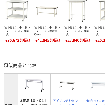
【車上渡し】山金工業 ワ
【車上渡し】山金工業 ワ
【車上渡し】山金工業 ワ
【車上渡し
ークテーブル150 軽量
ークテーブル 耐荷重
ークテーブル150 軽量
ークテーブ
作業…
300k…
作業…
作業…
¥30,672（税込）
¥42,845（税込）
¥27,940（税込）
¥20,
類似商品と比較
本商品：
【車上渡し】
アイリスチトセ フ
Netforce 
アール・エフ・ヤマカ
ォールディングテー
ディングテー
商品名