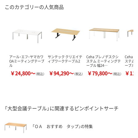
このカテゴリーの人気商品
アール・エフ・ヤマカワ
サンテック クリエイテ
Ceha プレノデスクシ
Ceha
OAミーティングテーブ
ィブワークテーブル2
ステム ミーティングテ
ステム 
ル
ーブル 幅24…
ーブル 
￥24,800～
￥94,290～
￥79,800～
￥118
（税込）
（税込）
（税込）
「大型会議テーブル」に関連するピンポイントサーチ
「ＯＡ おすすめ タップ」の特集