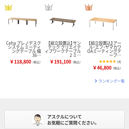
Ceha プレノデスク
【組立設置込】サン
【組立設置込】アー
システム ミーティ
テック クリエイテ
ル・エフ・ヤマカワ
ングテーブル 幅
ィブワークテーブル
OAミーティングテ
36…
2 ミ…
ーブ…
￥118,800
￥191,100
(
4
)
（税込）
（税込）
￥46,800
（税込）
ランキング一覧
アスクルについて
お気軽にご質問ください。