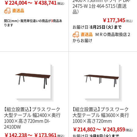
￥224,004
￥438,741
2475-W 1台 464-5715（直送
直送品
品）
￥177,345
間口(mm)・販売単位違いの商品が
3
商品あ
（税込）
ります
お届け日：
8月25日（火）まで
直送品
ＭＲＯ商品取扱店２
からお届け
【組立設置込】プラス ワーク
【組立設置込】プラス ワーク
大型テーブル 幅2400×奥行
大型テーブル 幅3600×奥行
1000×高さ720mm DI-
1000×高さ720mm
2410DW
￥214,802
￥243,859
￥142,238
￥173,961
お届け日：
9月8日（火）まで