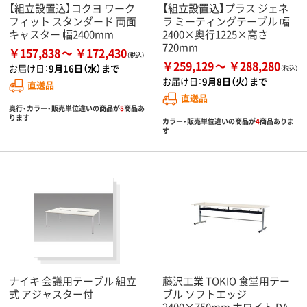
【組立設置込】コクヨ ワーク
【組立設置込】プラス ジェネ
フィット スタンダード 両面
ラ ミーティングテーブル 幅
キャスター 幅2400mm
2400×奥行1225×高さ
720mm
￥157,838
￥172,430
￥259,129
￥288,280
お届け日：
9月16日（水）まで
お届け日：
9月8日（火）まで
直送品
直送品
奥行・カラー・販売単位違いの商品が
8
商品あ
ります
カラー・販売単位違いの商品が
4
商品ありま
す
ナイキ 会議用テーブル 組立
藤沢工業 TOKIO 食堂用テー
式 アジャスター付
ブル ソフトエッジ
2400×750mm ホワイト DA-