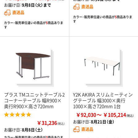
お届け日：
9月8日（火）まで
直送品
直送品
カラー・販売単位違いの商品が
5
商品ありま
す
カラー・販売単位違いの商品が
5
商品ありま
す
プラス TMユニットテーブル2
Y2K AKIRA スリムミーティン
コーナーテーブル 幅R900×
グテーブル 幅3000×奥行
奥行R900×高さ720mm
1000×高さ720mm 1台
￥92,030
￥105,214
お届け日：
8月21日（金）
￥31,236
（税込）
直送品
お届け日：
8月8日（土）
カラー・販売単位違いの商品が
3
商品ありま