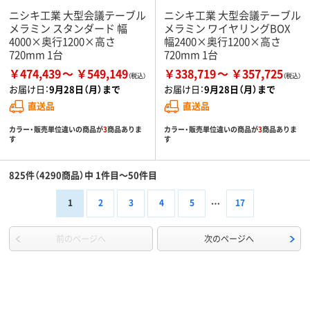
ニシキ工業 大型会議テーブル
ニシキ工業 大型会議テーブル
メラミン スタンダード 幅
メラミン ワイヤリングBOX
4000×奥行1200×高さ
幅2400×奥行1200×高さ
720mm 1台
720mm 1台
￥474,439
￥549,149
￥338,719
￥357,725
お届け日：
9月28日（月）まで
お届け日：
9月28日（月）まで
直送品
直送品
カラー・販売単位違いの商品が
3
商品ありま
カラー・販売単位違いの商品が
3
商品ありま
す
す
825件（4290商品）中 1件目～50件目
1
2
3
4
5
17
前のページへ
次のページへ