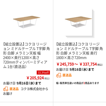
【組立設置込】コクヨ リージ
【組立設置込】コクヨ リージ
ョン ミドルテーブル T字脚 角
ョン ミドルテーブル T字脚 角
形 白脚 メラミン天板 幅
形 白脚 メラミン天板 奥行
2400×奥行1200×高さ
1800×高さ720mm
720mmティンバーミディア
￥245,759
￥337,754
ム 1台（直送品）
お届け日：
9月16日（水）まで
33.3%off
直送品
￥205,924
（税込）
お届け日：
9月16日（水）まで
幅・販売単位違いの商品が
2
商品あります
直送品
コクヨ株式会社から
お届け