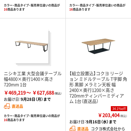
カラー・商品タイプ・販売単位違いの商品が
カラー・商品タイプ・販売単位違いの商品が
16
商品あります
16
商品あります
ニシキ工業 大型会議テーブル
【組立設置込】コクヨ リージ
幅4800×奥行1400×高さ
ョン ミドルテーブル T字脚 角
720mm 1台
形 黒脚 メラミン天板 幅
2400×奥行1200×高さ
￥469,219
￥627,688
720mmティンバーミディア
お届け日：
9月28日（月）まで
ム 1台（直送品）
直送品
34.1%off
￥203,404
カラー・商品タイプ・販売単位違いの商品が
（税込）
16
商品あります
お届け日：
9月16日（水）まで
直送品
コクヨ株式会社から