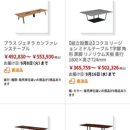
プラス ジェネラ カンファレ
【組立設置込】コクヨ リージ
ンステーブル
ョン ミドルテーブル T字脚 角
形 黒脚 リノリウム天板 奥行
￥492,830
￥553,930
1800×高さ724mm
お届け日：
9月8日（火）まで
￥365,759
￥502,326
直送品
お届け日：
9月16日（水）まで
奥行・種類・販売単位違いの商品が
3
商品あり
直送品
ます
幅・カラー・販売単位違いの商品が
6
商品あり
ます