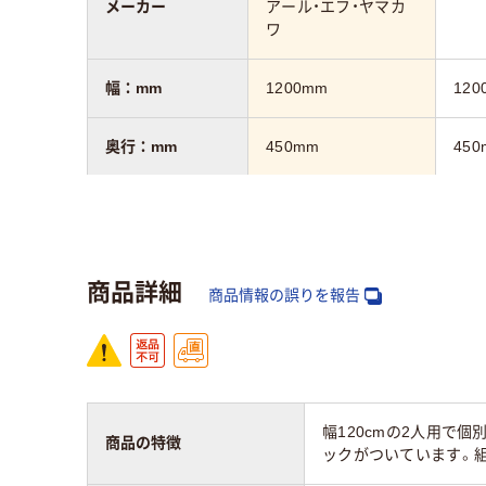
メーカー
アール・エフ・ヤマカ
ワ
幅：mm
1200mm
120
奥行：mm
450mm
450
高さ：mm
700mm
720
カラーグループ
ホワイト系
ホワ
商品詳細
商品情報の誤りを報告
キャスター
Φ5
キャスター無し
機能
トッ
質量
16kg
14k
幅120cmの2人用で
商品の特徴
ックがついています。
アスクル商品環境