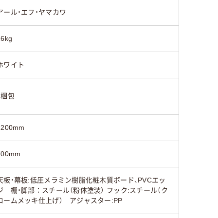
アール・エフ・ヤマカワ
16kg
ホワイト
1梱包
1200mm
700mm
天板・幕板:低圧メラミン樹脂化粧木質ボード、PVCエッ
ジ 棚・脚部：スチール（粉体塗装） フック:スチール（ク
ロームメッキ仕上げ） アジャスター:PP