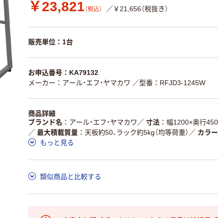
￥23,821
／￥21,656（税抜き）
（税込）
販売単位：1台
お申込番号：KA79132
メーカー：アール・エフ・ヤマカワ
／型番：RFJD3-1245W
商品詳細
ブランド名
アール・エフ・ヤマカワ
／
寸法
幅1200×奥行45
／
最大積載質量
天板約50、ラック約5kg（均等荷重）
／
カラー
もっと見る
類似商品と比較する