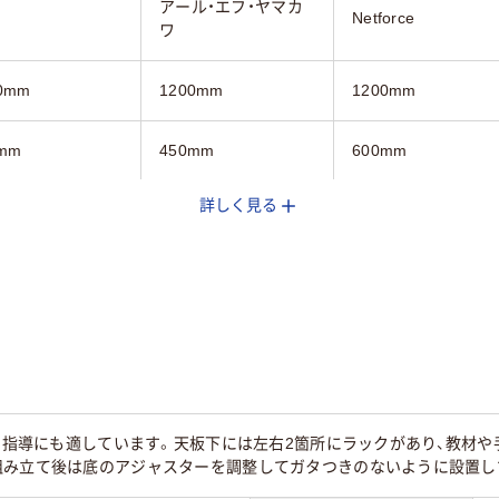
アール・エフ・ヤマカ
Netforce
ワ
0mm
1200mm
1200mm
mm
450mm
600mm
詳しく見る
mm
702mm
700mm
イト系
ホワイト系
ライト木目系
0mmアジャスター
付キャスター（ス
キャスター付き
キャスター付き
パー付き×2個）
g
16.7ｋｇ
12.6kg
個別指導にも適しています。天板下には左右2箇所にラックがあり、教材
組み立て後は底のアジャスターを調整してガタつきのないように設置し