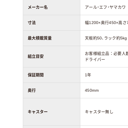
15
スコア
メーカー名
アール・エフ・ヤマカワ
寸法
幅1200×奥行450×高さ
最大積載質量
天板約50、ラック約5kg
お客様組立品：必要人数
組立目安
ドライバー
保証期間
1年
奥行
450mm
キャスター
キャスター無し