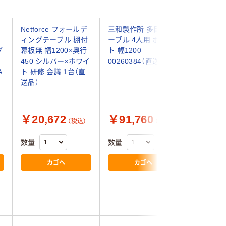
ー
Netforce フォールデ
三和製作所 多目的テ
【組立設
ィングテーブル 棚付
ーブル 4人用 ホワイ
リネロ2
ブ
幕板無 幅1200×奥行
ト 幅1200
ィングテ
450 シルバー×ホワイ
00260384（直送品）
無・棚板無
A
ト 研修 会議 1台（直
1200×4
送品）
LD-415T
送品）
￥20,672
￥91,760
￥58,
（税込）
（税込）
数量
数量
数量
カゴへ
カゴへ