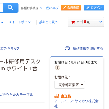
ヘルプ
各種お手続き
0
スイートポイント
あとで買う
カゴ
点
商品情報を印刷する
・エフ・ヤマカワ
モール研修用デスク
お届け日：8月24日（月）まで
0mm ホワイト 1台
お届け先：
ル/折りたたみテーブル
直送品
アール・エフ・ヤマカワ株式会
社