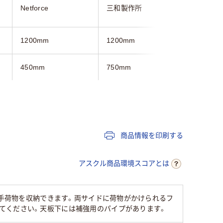
Netforce
三和製作所
プラス
1200mm
1200mm
1200mm
450mm
750mm
450mm
700mm
700mm
700mm
ホワイト系
ホワイト系
ブラウン
商品情報を印刷する
キャスター付き
キャスター付き
キャスタ
アスクル商品環境スコアとは
12.1kg
や手荷物を収納できます。両サイドに荷物がかけられるフ
てください。天板下には補強用のパイプがあります。