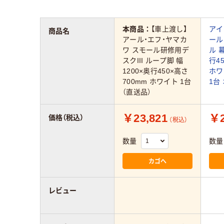
本商品：
【車上渡し】
アイ
商品名
アール・エフ・ヤマカ
ール
ワ スモール研修用デ
ル 
スクIII ループ脚 幅
行4
1200×奥行450×高さ
ホワ
700mm ホワイト 1台
1台
（直送品）
￥23,821
￥2
価格（税込）
（税込）
数量
数量
カゴへ
レビュー