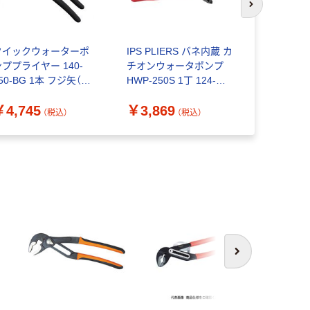
次のスライド
クイックウォーターポ
IPS PLIERS バネ内蔵 カ
ツノダ バ
ンププライヤー 140-
チオンウォータポンプ
ターポンプ
50-BG 1本 フジ矢（直
HWP-250S 1丁 124-
￥1,646
送品）
9129（直送品）
￥4,745
￥3,869
（税込）
（税込）
次へ