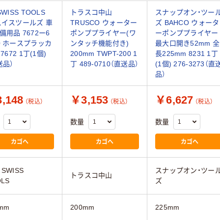
SWISS TOOLS
トラスコ中山
スナップオン・ツー
スイスツールズ 車
TRUSCO ウォーター
ズ BAHCO ウォータ
備用品 7672ー6
ポンププライヤー(ワ
ーポンププライヤー
0 ホースプラッカ
ンタッチ機能付き)
最大口開き52mm 全
 7672 1丁(1個)
200mm TWPT-200 1
長225mm 8231 1丁
送品）
丁 489-0710（直送品）
(1個) 276-3273（直
品）
,148
￥3,153
￥6,627
（税込）
（税込）
（税込）
数量
数量
カゴへ
カゴへ
カゴへ
 SWISS
スナップオン・ツー
トラスコ中山
LS
ズ
mm
200mm
225mm