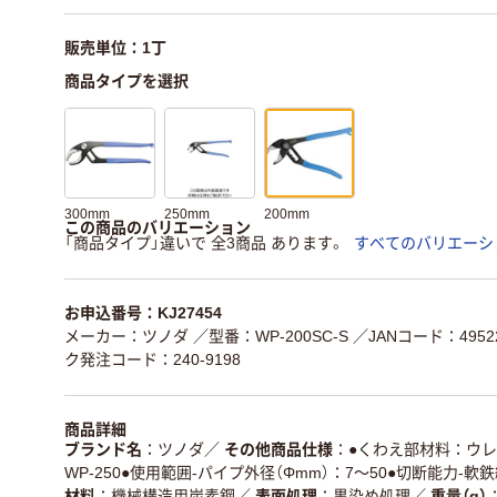
販売単位：1丁
商品タイプを選択
300mm
250mm
200mm
この商品のバリエーション
「商品タイプ」違いで 全3商品 あります。
すべてのバリエーシ
お申込番号：KJ27454
メーカー：ツノダ
／型番：WP-200SC-S
／JANコード：49522
ク発注コード：240-9198
商品詳細
ブランド名
ツノダ
／
その他商品仕様
●くわえ部材料：ウレ
WP-250●使用範囲-パイプ外径（Φmm）：7～50●切断能力-軟鉄線
材料
機械構造用炭素鋼
／
表面処理
黒染め処理
／
重量（g）