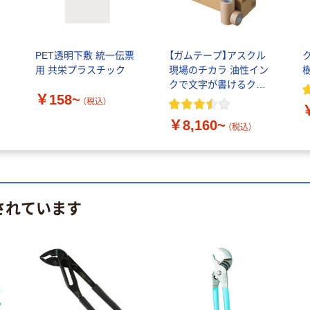
ー
PET透明下敷 統一伝票
【ガムテープ】アスクル
用 共栄プラスチック
現場のチカラ 油性イン
クで文字が書けるクラ
￥158~
フトテープ 無包装タイ
（税込）
プ
￥8,160~
（税込）
されています