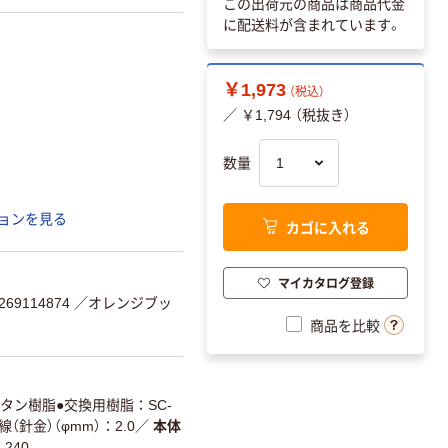
この出荷元の商品は商品代金
に配送料が含まれています。
￥1,973
（税込）
／ ￥1,794 （税抜き）
数量
ョンを見る
カゴに入れる
マイカタログ登録
69114874
／オレンジブッ
商品を比較
タン樹脂●交換用樹脂：SC-
（針金）（φmm）：2.0
／
本体
240