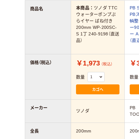
本商品：
ツノダ TTC
PB 
商品名
ウォーターポンプぷ
PB
らイヤー ばね付き
輌整
200mm WP-200SC-
ー9
S 1丁 240-9198（直送
ー A
品）
（直
￥1,973
￥3
価格（税込）
（税込）
数量
数量
カゴへ
メーカー
PB
ツノダ
TOO
全長
200mm
200