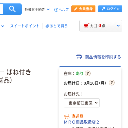
ヘルプ
各種お手続き
0
スイートポイント
あとで買う
カゴ
点
商品情報を印刷する
ー ばね付き
在庫：
あり
直送品）
お届け日：8月10日（月）
お届け先：
直送品
ＭＲＯ商品取扱店２