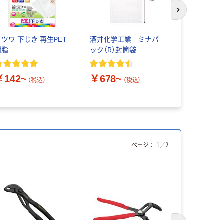
次のスライド
クツワ 下じき 再生PET
酒井化学工業 ミナパ
アールエス
樹脂
ック（R）封筒袋
ンツ RS 
ット 146
￥142~
￥678~
￥3,476
（税込）
（税込）
ページ：
1
／
2