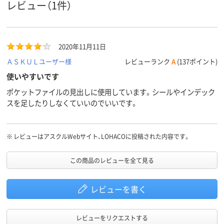
レビュー（1件）
30穴
30穴
30穴
穴数
2020年11月11日
ＡＳＫＵＬユーザー様
レビューランク
A
(137ポイント)
使いやすいです
ポケットファイルの見出しに使用しています。シールやインデック
スを足したりしなくていいのでいいです。
※
レビューはアスクルWebサイト、LOHACOに投稿された内容です。
この商品のレビューを全て見る
レビューを書く
レビューをリクエストする