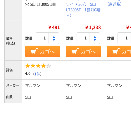
穴 5山 LT3005 1冊
ワイド 30穴 5山
（直送品）
LT3005F 1袋（10組
入）
￥491
￥1,238
￥4
数量
数量
数量
価格
(税込)
カゴへ
カゴへ
カ
評価
4.0
（
1件
）
マルマン
マルマン
マルマン
メーカー
5山
5山
5山
山数
A4ワイド（縦297×
A4タテ
A4/30穴
サイズ
横241.5mm）
タテ
タテ
タテ
向き