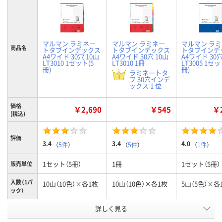
マルマン ラミネー
マルマン ラミネー
マルマン ラ
商品名
トタブインデックス
トタブインデックス
トタブインデ
A4ワイド 30穴 10山
A4ワイド 30穴 10山
A4ワイド 30穴
LT3010 1セット(5
LT3010 1冊
LT3005 1セッ
冊)
冊)
ラミネートタ
ブ 30穴インデ
ックス 1 位
価格
￥2,690
￥545
￥2
(税込)
評価
3.4
3.4
4.0
（
5件
）
（
5件
）
（
1件
）
1セット（5冊）
1冊
1セット（5冊）
販売単位
入数（1パ
10山（10色）×各1枚
10山（10色）×各1枚
5山（5色）×各
ック）
お申込番
詳しく見る
X736013
KJ50495
X736014
号