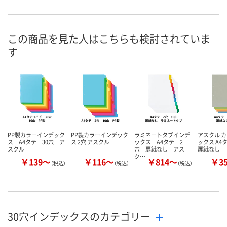
4点
あり
あり
在庫
8月10日（月）
8月10日（月）
8月11日（火）
お届け日
この商品を見た人はこちらも検討されていま
す
数量
数量
数量
カゴへ
カゴへ
カ
PP製カラーインデック
PP製カラーインデック
ラミネートタブインデ
アスクル 
ス A4タテ 30穴 ア
ス 2穴 アスクル
ックス A4タテ 2
ックス A4タ
スクル
穴 扉紙なし アス
扉紙なし
ク…
￥139～
￥116～
￥814～
￥3
（税込）
（税込）
（税込）
30穴インデックスのカテゴリー