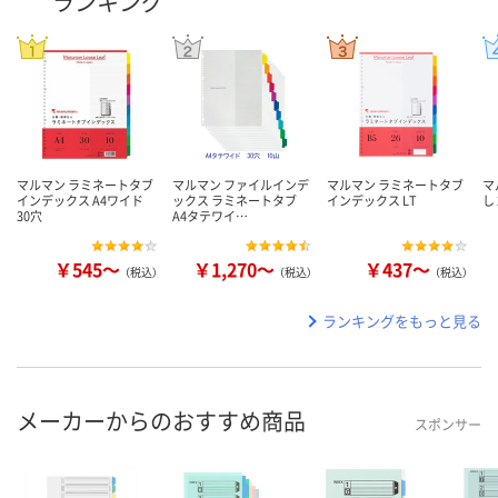
ランキング
マルマン ラミネートタブ
マルマン ファイルインデ
マルマン ラミネートタブ
マ
インデックス A4ワイド
ックス ラミネートタブ
インデックス LT
し
30穴
A4タテワイ…
￥545～
￥1,270～
￥437～
（税込）
（税込）
（税込）
ランキングをもっと見る
メーカーからのおすすめ商品
スポンサー