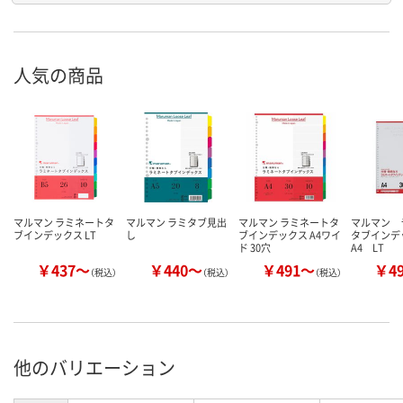
人気の商品
マルマン ラミネートタ
マルマン ラミタブ見出
マルマン ラミネートタ
マルマン 
ブインデックス LT
し
ブインデックス A4ワイ
タブイン
ド 30穴
A4 LT
￥437～
￥440～
￥491～
￥4
（税込）
（税込）
（税込）
他のバリエーション