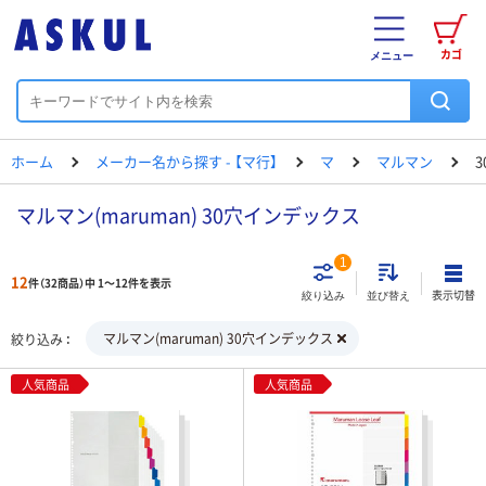
カゴ
メニュー
ホーム
メーカー名から探す - 【マ行】
マ
マルマン
マルマン(maruman) 30穴インデックス
1
12
件（32商品）中 1～12件を表示
表示切替
絞り込み
並び替え
マルマン(maruman) 30穴インデックス
絞り込み
人気商品
人気商品