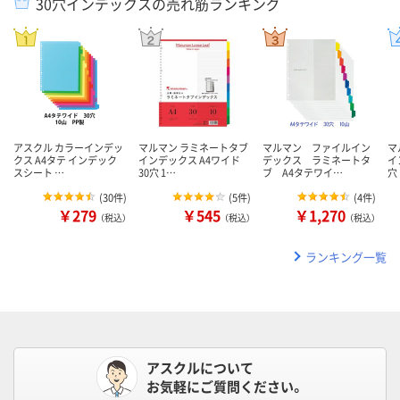
30穴インデックスの売れ筋ランキング
アスクル カラーインデッ
マルマン ラミネートタブ
マルマン ファイルイン
マ
クス A4タテ インデック
インデックス A4ワイド
デックス ラミネートタ
イ
スシート …
30穴 1…
ブ A4タテワイ…
穴
(
30件
)
(
5件
)
(
4件
)
￥279
￥545
￥1,270
（税込）
（税込）
（税込）
ランキング一覧
アスクルについて
お気軽にご質問ください。