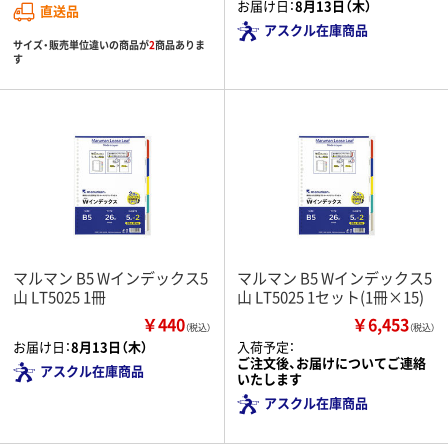
お届け日：
8月13日（木）
直送品
アスクル在庫商品
サイズ・販売単位違いの商品が
2
商品ありま
す
マルマン B5 Wインデックス5
マルマン B5 Wインデックス5
山 LT5025 1冊
山 LT5025 1セット(1冊×15)
￥440
￥6,453
（税込）
（税込）
お届け日：
8月13日（木）
入荷予定：
ご注文後、お届けについてご連絡
アスクル在庫商品
いたします
アスクル在庫商品