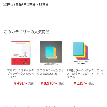
12件（32商品）中 1件目～12件目
このカテゴリーの人気商品
マルマン ラミネートタ
エスコ カラーインデッ
PP製カラーインデック
コレク
ブインデックス A4ワイ
クス EA762CS-21
ス A4タテ 30穴 ア
ト Ｃ
ド 30穴
スクル
￥491～
￥8,970～
￥139～
￥
（税込）
（税込）
（税込）