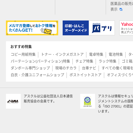
医薬品の販売
表示
おすすめ特集
コピー用紙特集
トナー・インクメガストア
電卓特集
電池特集
タ
パーテーション(パーティション)特集
チェア特集
ラック特集
ゴミ箱
ダンボール専門ショップ
現場のチカラ
台車ナビ
すべての働く現場
白衣・介護ユニフォームショップ
ポストイットストア
オフィスづくり
アスクルは公益社団法人日本通信
アスクルは情報セキュ
販売協会の会員です。
ジメントシステムの国
る「ISO 27001」の
います。