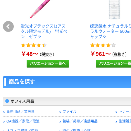
蛍光オプテックス1(アス
嬬恋銘水 ナチュラル
クル限定モデル) 蛍光ペ
ラルウォーター 500m
ン ゼブラ
ャップシ…
￥48～
￥961～
（税抜き）
（税抜き）
商品を探す
事務用品／文房具
ファイル
トナー
OA機器／家電／電池
包装／掲示／店舗用品
生活雑