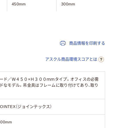
450mm
300mm
450mm
300mm
450mm
300mm
52mm
商品情報を印刷する
無地
方眼入り
アスクル商品環境スコアとは
可
ード／Ｗ４５０×Ｈ３００ｍｍタイプ。オフィスの必需
500g
440g
1.5kg
ドなモデル。吊金具はフレームに取り付けてあり、取り
JOINTEX（ジョインテックス）
300mm