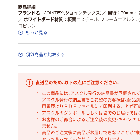
商品詳細
ブランド名
JOINTEX（ジョインテックス）
／
奥行
70mm
／
／
ホワイトボード材質
板面＝スチール、フレーム＝アルミ、
ロピレン
もっと見る
類似商品と比較する
直送品のため、以下の点にご注意ください。
この商品には、アスクル発行の納品書が同梱され
アスクル発行の納品書をご希望のお客様は、商品到
用履歴よりＰＤＦファイルにて印刷することが可
アスクルのダンボールもしくは袋でのお届けでは
お客様のご都合によるご注文後の変更・キャンセル
ません。
商品のご注文後に商品がお届けできないことが判
ャンセルさせていただくことがあります。