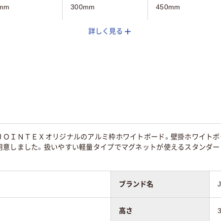
mm
300mm
450mm
詳しく見る
mm
450mm
300mm
無地
無地
ＪＯＩＮＴＥＸオリジナルのアルミ枠ホワイトボード。壁掛ホワイトボ
g
420g
540g
用意しました。扱いやすい軽量タイプでマグネットが使えるスタンダー
ブランド名
高さ