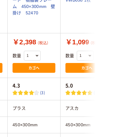
ード 樹脂製フレー
VWB058 1枚
ル製ホワ
ム 450×300mm 壁
無地 粉受付
掛け 52470
GH-142 
6636
￥2,398
￥1,099
￥5,4
（税込）
（税込）
数量
数量
数量
カゴへ
カゴへ
4.3
5.0
(3)
(1)
プラス
アスカ
トラスコ
450×300mm
450×300mm
450×30