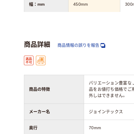
幅：mm
450mm
300
高さ：mm
300mm
450
奥行：mm
70mm
商品詳細
商品情報の誤りを報告
タイプ
無地（JM-4530）
無地
マグネット使用
可
バリエーション豊富な
質量
0.72kg
420
商品の特徴
品をお値打ち価格でご
外しはできません。
メーカー名
ジョインテックス
奥行
70mm