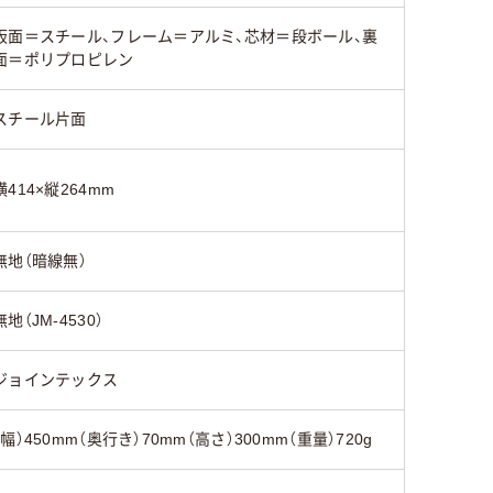
板面＝スチール、フレーム＝アルミ、芯材＝段ボール、裏
面＝ポリプロピレン
スチール片面
横414×縦264mm
無地（暗線無）
無地（JM-4530）
ジョインテックス
（幅）450mm（奥行き）70mm（高さ）300mm（重量）720g