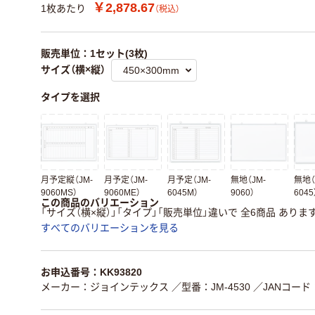
￥2,878.67
1枚あたり
（税込）
販売単位：1セット(3枚)
サイズ（横×縦）
タイプを選択
月予定縦（JM-
月予定（JM-
月予定（JM-
無地（JM-
無地（
9060MS）
9060ME）
6045M）
9060）
6045
この商品のバリエーション
「サイズ（横×縦）」「タイプ」「販売単位」違いで 全6商品 ありま
すべてのバリエーションを見る
お申込番号：KK93820
メーカー：ジョインテックス
／型番：JM-4530
／JANコード：4