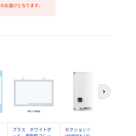
第のお届けとなります。
次へ
プラス ホワイトボ
セクションボード M
トラスコ