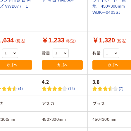
タンド付き 白 M
ド M 白 WAB084
ワイトボード 無
ズ VWB077 1
地 450×300mm
WBKー0403SJ
,634
￥1,233
￥1,320
（税込）
（税込）
（税込）
数量
数量
カゴへ
カゴへ
カゴへ
4.2
3.8
(4)
(14)
(7)
カ
アスカ
プラス
×300mm
450×300mm
450×300mm