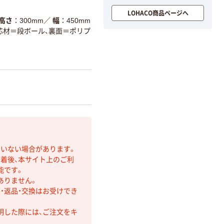
LOHACO商品ページへ
高さ
300mm
／
幅
450mm
芯材＝段ボール、裏面＝ポリプ
ていない場合があります。
着後、本サイト上のご利
能です。
ありません。
・返品・交換はお受けでき
明した際には、ご注文をキ