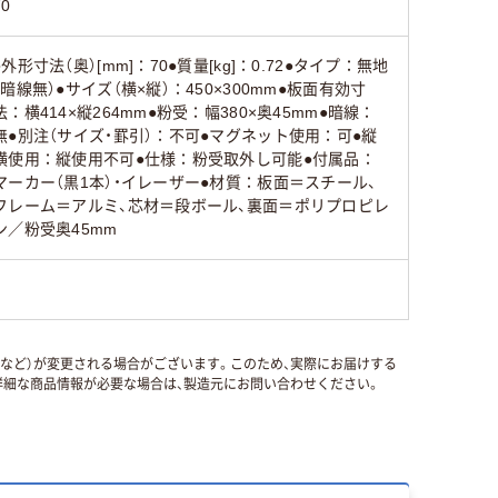
70
●外形寸法（奥）[mm]：70●質量[kg]：0.72●タイプ：無地
（暗線無）●サイズ（横×縦）：450×300mm●板面有効寸
法：横414×縦264mm●粉受：幅380×奥45mm●暗線：
無●別注（サイズ・罫引）：不可●マグネット使用：可●縦
横使用：縦使用不可●仕様：粉受取外し可能●付属品：
マーカー（黒1本）・イレーザー●材質：板面＝スチール、
フレーム＝アルミ、芯材＝段ボール、裏面＝ポリプロピレ
ン／粉受奥45mm
国など）が変更される場合がございます。このため、実際にお届けする
細な商品情報が必要な場合は、製造元にお問い合わせください。