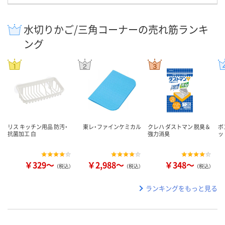
水切りかご/三角コーナーの売れ筋ランキ
ング
リス キッチン用品 防汚・
東レ・ファインケミカル
クレハ ダストマン 脱臭＆
ボ
抗菌加工 白
強力消臭
ッ
￥329～
￥2,988～
￥348～
（税込）
（税込）
（税込）
ランキングをもっと見る