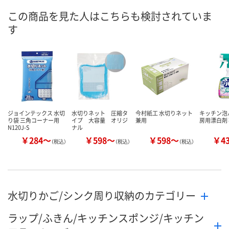
この商品を見た人はこちらも検討されていま
す
ジョインテックス 水切
水切りネット 圧縮タ
今村紙工 水切りネット
キッチン泡
り袋 三角コーナー用
イプ 大容量 オリジ
兼用
房用漂白剤
N120J-S
ナル
￥284～
￥598～
￥598～
￥4
（税込）
（税込）
（税込）
水切りかご/シンク周り収納のカテゴリー
ラップ/ふきん/キッチンスポンジ/キッチン