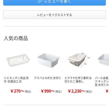
レビューを書く
レビューをリクエストする
人気の商品
リス キッチン用品 防
アスベル Nポゼ 水切り
ヒマラヤ化学工業所 水
パール金属
汚・抗菌加工 白
切りかご 蓋無し
ク キッチン
型 水切り
￥270～
￥990～
￥2,230～
￥
（税込）
（税込）
（税込）