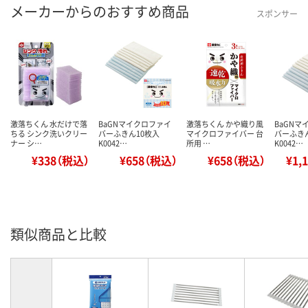
メーカーからのおすすめ商品
スポンサー
激落ちくん 水だけで落
BaGNマイクロファイ
激落ちくん かや織り風
BaGNマ
ちる シンク洗いクリー
バーふきん10枚入
マイクロファイバー 台
バーふき
ナー シ…
K0042…
所用 …
K0042…
¥338（税込）
¥658（税込）
¥658（税込）
¥1,
類似商品と比較