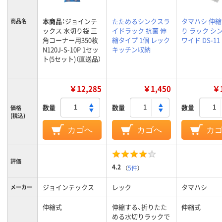
本商品：
ジョインテ
たためるシンクスラ
タマハシ 伸縮
商品名
ックス 水切り袋 三
イドラック 抗菌 伸
り ラック シ
角コーナー用350枚
縮タイプ 1個 レック
ワイド DS-11
N120J-S-10P 1セッ
キッチン収納
ト(5セット)（直送品）
￥12,285
￥1,450
￥1
数量
数量
数量
価格
(税込)
カゴへ
カゴへ
カ
評価
4.2
（
5件
）
ジョインテックス
レック
タマハシ
メーカー
伸縮式
伸縮する、折りたた
伸縮式
める水切りラックで