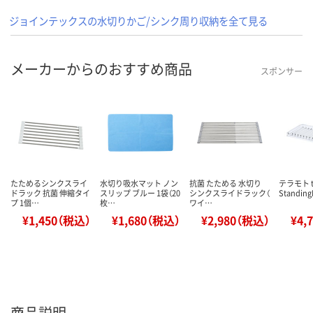
ジョインテックスの水切りかご/シンク周り収納を全て見る
メーカーからのおすすめ商品
スポンサー
たためるシンクスライ
水切り吸水マット ノン
抗菌 たためる 水切り
テラモト t
ドラック 抗菌 伸縮タイ
スリップ ブルー 1袋（20
シンクスライドラック（
Standing
プ 1個…
枚…
ワイ…
¥1,450（税込）
¥1,680（税込）
¥2,980（税込）
¥4,
商品説明