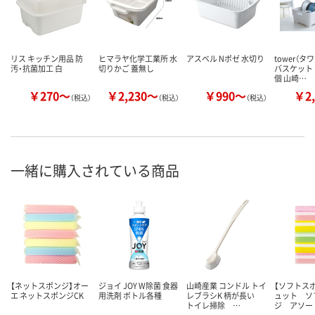
リス キッチン用品 防
ヒマラヤ化学工業所 水
アスベル Nポゼ 水切り
tower（タ
汚・抗菌加工 白
切りかご 蓋無し
バスケット 
個 山崎…
￥270～
￥2,230～
￥990～
￥2,
（税込）
（税込）
（税込）
一緒に購入されている商品
【ネットスポンジ】オー
ジョイ JOY W除菌 食器
山崎産業 コンドル トイ
【ソフトス
エ ネットスポンジCK
用洗剤 ボトル各種
レブラシK 柄が長い
ュット ソ
トイレ掃除 …
ジ アソー