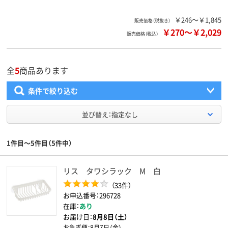
￥246～￥1,845
販売価格（税抜き）
￥270
～
￥2,029
販売価格（税込）
全
5
商品あります
条件で絞り込む
並び替え：指定なし
1件目～5件目（5件中）
リス タワシラック M 白
（33件）
お申込番号：296728
在庫：
あり
お届け日：
8月8日（土）
お急ぎ便：
8月7日（金）