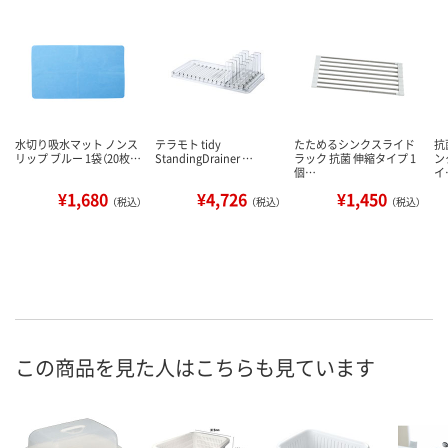
水切り吸水マット ノンス
テラモト tidy
たためるシンクスライド
抗
リップ ブルー 1袋（20枚…
StandingDrainer …
ラック 抗菌 伸縮タイプ 1
ン
個…
イ
¥1,680
¥4,726
¥1,450
（税込）
（税込）
（税込）
この商品を見た人はこちらも見ています