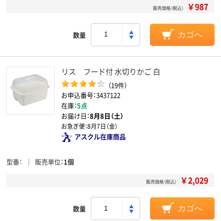
￥987
販売価格（税込）
数量
カゴへ
リス フード付 水切りかご 白
（19件）
お申込番号：3437122
在庫：
5点
お届け日：
8月8日（土）
お急ぎ便：
8月7日（金）
アスクル在庫商品
型番
販売単位
1個
￥2,029
販売価格（税込）
数量
カゴへ