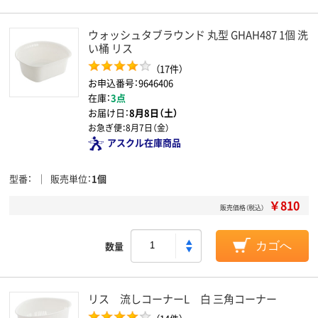
ウォッシュタブラウンド 丸型 GHAH487 1個 洗
い桶 リス
（17件）
お申込番号：9646406
在庫：
3点
お届け日：
8月8日（土）
お急ぎ便：
8月7日（金）
アスクル在庫商品
型番
販売単位
1個
￥810
販売価格（税込）
数量
カゴへ
リス 流しコーナーL 白 三角コーナー