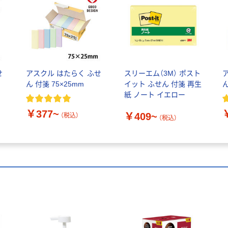
せ
アスクル はたらく ふせ
スリーエム（3M） ポスト
ん 付箋 75×25mm
イット ふせん 付箋 再生
ん
紙 ノート イエロー
￥377~
￥409~
（税込）
（税込）