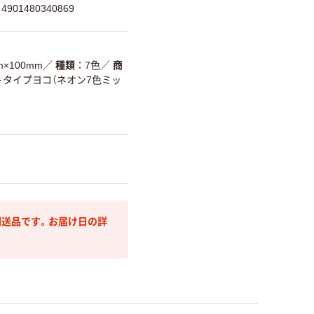
901480340869
m×100mm
／
種類
7色
／
商
ノートタイプヨコ（ネオン7色ミッ
送品です。お届け日の詳