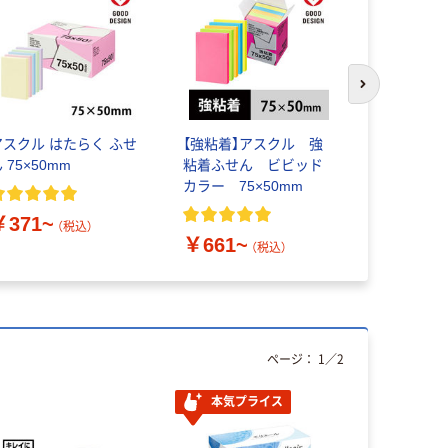
次のスライド
アスクル はたらく ふせ
【強粘着】アスクル 強
スリーエム（
 75×50mm
粘着ふせん ビビッド
イット ふせ
カラー 75×50mm
入りノート
￥371~
（税込）
￥661~
￥265~
（税込）
ページ：
1
／
2
本気プライス
オリジ