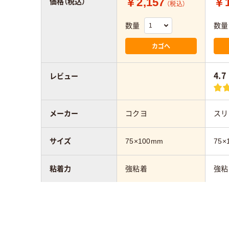
￥2,157
￥1
価格（税込）
（税込）
数量
数量
カゴへ
4.7
レビュー
メーカー
コクヨ
スリ
サイズ
75×100mm
75×
粘着力
強粘着
強粘
カラーシリーズ
ネオンカラー
パス
アスクル商品環境