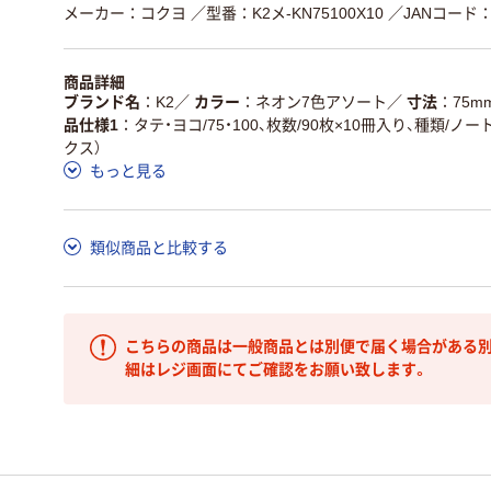
メーカー：コクヨ
／型番：K2メ-KN75100X10
／JANコード：4
商品詳細
ブランド名
K2
／
カラー
ネオン7色アソート
／
寸法
75m
品仕様1
タテ・ヨコ/75・100、枚数/90枚×10冊入り、種類/
クス）
もっと見る
類似商品と比較する
こちらの商品は一般商品とは別便で届く場合がある別
細はレジ画面にてご確認をお願い致します。