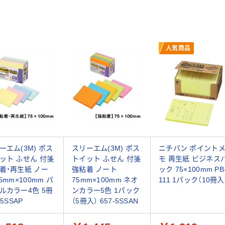
人気商品
ーエム(3M) ポス
スリーエム(3M) ポス
ニチバン ポイント
ット ふせん 付箋
トイット ふせん 付箋
モ 再生紙 ビジネス
着・再生紙 ノー
強粘着 ノート
ック 75×100mm PB
5mm×100mm パ
75mm×100mm ネオ
111 1パック（10冊入
ルカラー4色 5冊
ンカラー5色 1パック
-5SSAP
（5冊入） 657-5SSAN