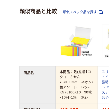
類似商品と比較
類似スペック品を探す
本商品：
【強粘着】コ
スリ
商品名
クヨ ふせん
トイ
75×100mm ネオン7
強粘
色アソート K2メ-
ト 7
KN75100X10 90枚
ステ
×10冊×1箱 〈K2〉
657