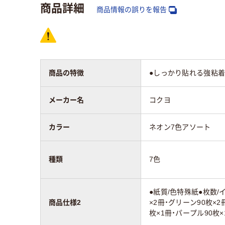
12
商品詳細
スコア
商品情報の誤りを報告
商品の特徴
●しっかり貼れる強粘
メーカー名
コクヨ
カラー
ネオン7色アソート
種類
7色
●紙質/色特殊紙●枚数/
商品仕様2
×2冊・グリーン90枚×2
枚×1冊・パープル90枚×