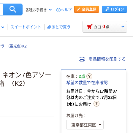
ヘルプ
各種お手続き
0
スイートポイント
あとで買う
カゴ
点
カラー（蛍光色）K2
商品情報を印刷する
m ネオン7色アソー
在庫：
2点
箱 〈K2〉
希望の数量で在庫確認
お届け日：今から
17時間37
分以内
のご注文で、
7月22日
（水）
にお届け
お届け先：