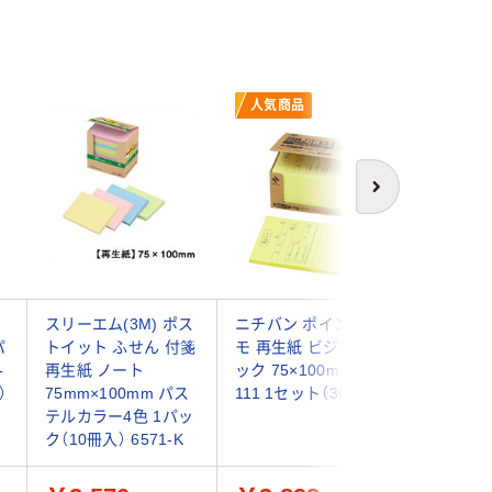
人気商品
次へ
メ
スリーエム(3M) ポス
ニチバン ポイントメ
ニチバン
パ
トイット ふせん 付箋
モ 再生紙 ビジネスパ
モ 再生
-
再生紙 ノート
ック 75×100mm PB-
刷規格品 
）
75mm×100mm パス
111 1セット（30冊入）
ット(1パ
テルカラー4色 1パッ
ク（10冊入） 6571-K