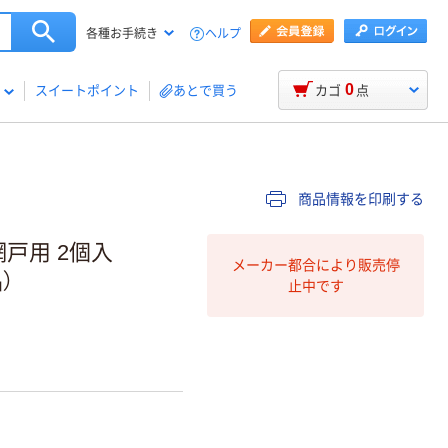
ヘルプ
各種お手続き
0
スイートポイント
あとで買う
カゴ
点
商品情報を印刷する
戸用 2個入
メーカー都合により販売停
）
止中です