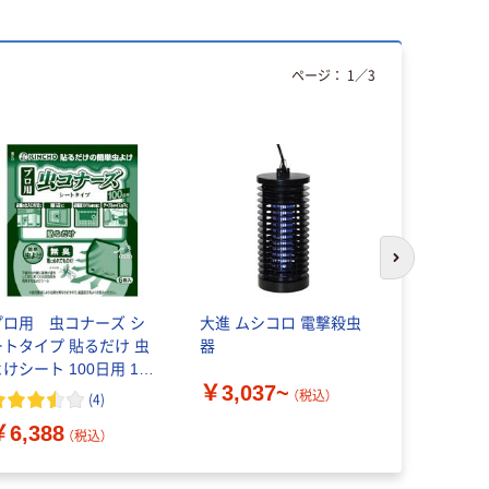
ページ：
1
／
3
次のスライド
プロ用 虫コナーズ シ
大進 ムシコロ 電撃殺虫
小久保工業
ートタイプ 貼るだけ 虫
器
ハエとり ハ
よけシート 100日用 1袋
入 2187 
￥3,037~
6枚入） KINCHO キン
（直送品）
（税込）
(
4
)
￥154
チョー
（
￥6,388
（税込）