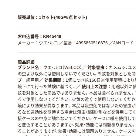
販売単位：1セット(40G×8点セット)
お申込番号：KR45448
メーカー：ウエ・ルコ
／型番：4995860516876
／JANコード：4
商品詳細
ブランド名
ウエ・ルコ（WELCO）
／
対象害虫
カメムシ、ユ
の虫よけ以外には使用しないでください。※蚊を対象とした商
プ
網戸用
／
効果期間
1個につき約150日※使用環境によ
境下にて行った試験に基づく。
／
使用上の注意
用途以外に
蚊を対象とした商品ではありません。本品は食べられません。
ろで使用しないでください。火気の近くで使用しないでくださ
境により効果が異なります。本品は殺虫剤ではないため害虫が
るなど速効性を期待する場合は殺虫（駆除）剤などを併用してく
接ケースの中身に触れないでください。ケースに紙を使用して
と変色することがありますが、効果・効能には問題ありません。
ることがありますが、効果・効能には問題ありません。ケース