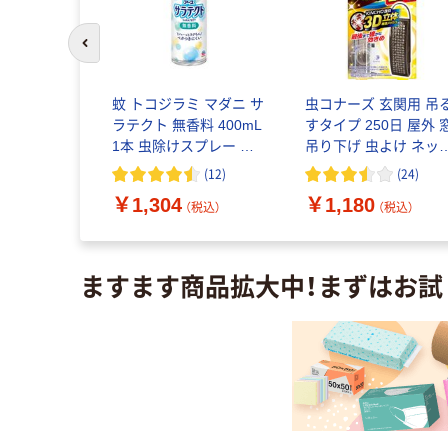
前のスライドへ
 スキンベ
蚊 トコジラミ マダニ サ
虫コナーズ 玄関用 吊
爽快シトラ
ラテクト 無香料 400mL
すタイプ 250日 屋外 
 200mL
1本 虫除けスプレー お
吊り下げ 虫よけ ネッ
 マダニヤ
肌の虫よけ アウトドア
虫除け 防虫剤 1個
(
60
)
(
12
)
(
24
)
 フマキラー
携帯用 アース製薬
KINCHO キンチョー
￥1,304
￥1,180
込）
（税込）
（税込）
ますます商品拡大中！まずはお試