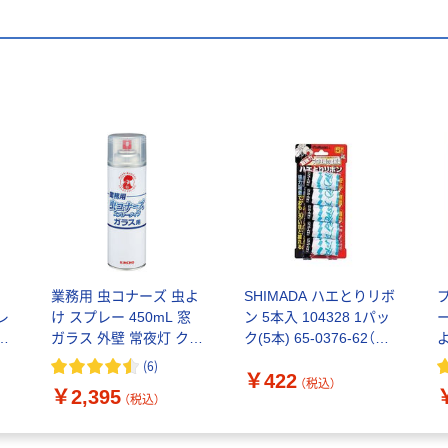
ケ
業務用 虫コナーズ 虫よ
SHIMADA ハエとりリボ
レ
け スプレー 450mL 窓
ン 5本入 104328 1パッ
ガラス 外壁 常夜灯 クモ
ク(5本) 65-0376-62（直
の巣 カメムシ 1本
送品）
（
(
6
)
￥422
KINCHO キンチョー
（税込）
￥2,395
（税込）