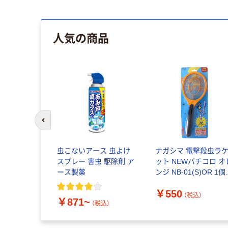
人気の商品
前のスライドへ
 カモ井 リ
虫こないアース 虫よけ
ナガシマ 電撃殺虫ラ
RIBBON 1
スプレー 害虫 駆除剤 ア
ット NEWバチコロ オ
21-8201
ース製薬
ンジ NB-01(S)OR 1個
（直送品）
￥550
込）
（税込）
￥871~
（税込）