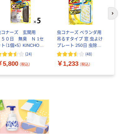
次のスライド
虫コナーズ 玄関用
虫コナーズ ベランダ用
（セール）
２５０日 無臭 Ｎ 1セ
吊るすタイプ 窓 虫よけ
社 業務用バ
ト（1個×5） KINCHO
プレート 250日 虫除け
ェット 160g
キンチョー
ネット 防虫剤 1個
坪） VGDH
(
24
)
(
48
)
￥4,999
KINCHO キンチョー
￥5,800
￥1,233
（税込）
（税込）