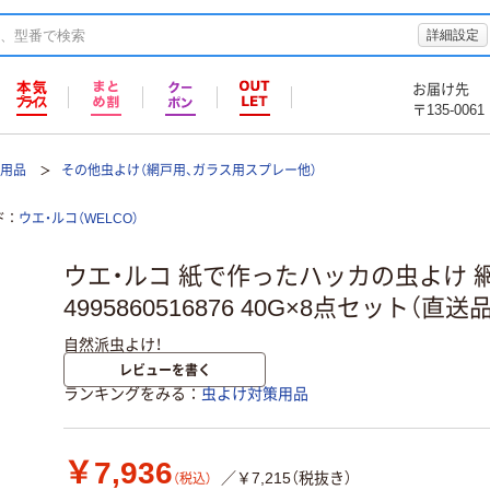
詳細設定
お届け先
〒135-0061
策用品
その他虫よけ（網戸用、ガラス用スプレー他）
ド
ウエ・ルコ（WELCO）
ウエ・ルコ 紙で作ったハッカの虫よけ 網
4995860516876 40G×8点セット（直送品
自然派虫よけ！
レビューを書く
ランキングをみる
虫よけ対策用品
￥7,936
／￥7,215（税抜き）
（税込）