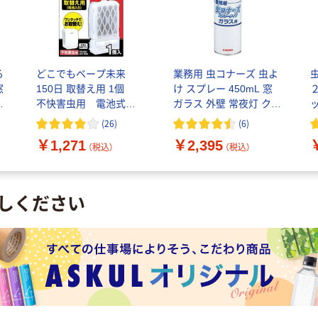
る
どこでもベープ未来
業務用 虫コナーズ 虫よ
窓
150日 取替え用 1個
け スプレー 450mL 窓
ト
不快害虫用 電池式
ガラス 外壁 常夜灯 クモ
ッ
フマキラー
の巣 カメムシ 1本
(
26
)
(
6
)
KINCHO キンチョー
￥1,271
￥2,395
（税込）
（税込）
しください