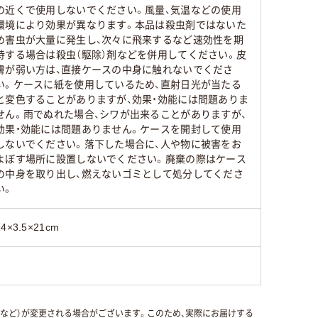
の近くで使用しないでください。風量、気温などの使用
環境により効果が異なります。本品は殺虫剤ではないた
め害虫が大量に発生し、次々に飛来するなど速効性を期
待する場合は殺虫（駆除）剤などを併用してください。皮
膚が弱い方は、直接ケースの中身に触れないでくださ
い。ケースに紙を使用しているため、直射日光が当たる
と変色することがありますが、効果・効能には問題ありま
せん。雨でぬれた場合、シワが出来ることがありますが、
効果・効能には問題ありません。ケースを開封して使用
しないでください。落下した場合に、人や物に被害をお
よぼす場所に設置しないでください。廃棄の際はケース
の中身を取り出し、燃えないゴミとして処分してくださ
い。
14×3.5×21cm
国など）が変更される場合がございます。このため、実際にお届けする