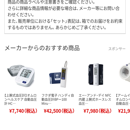
商品の商品ラベルや注意書きをご確認ください。
さらに詳細な商品情報が必要な場合は、メーカー等にお問い合
わせください。
また、販売単位における「セット」表記は、箱でのお届けをお約束
するものではありません。あらかじめご了承ください。
メーカーからのおすすめ商品
スポンサー
【上腕式血圧計】オムロ
フクダ電子 ハンディ自
エー・アンド・デイ NFC
【アーム
ンヘルスケア 自動血圧
動血圧計BPー100
内蔵 上腕式ホースレス
オムロン
計 HC…
Miru…
血圧…
自動血圧
¥7,740（税込）
¥42,500（税込）
¥7,980（税込）
¥21,