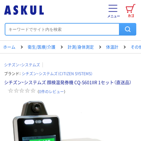
カゴ
メニュー
ホーム
衛生/医療/介護
計測/身体測定
体温計
その
シチズン・システムズ
ブランド：
シチズン・システムズ（CITIZEN SYSTEMS）
シチズン・システムズ 顔検温発券機 CQ-S601IIR 1セット（直送品）
（
0
件のレビュー
）