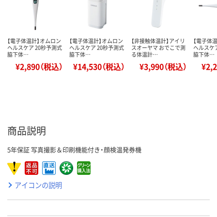
【電子体温計】オムロン
【電子体温計】オムロン
【非接触体温計】アイリ
【電子体
ヘルスケア 20秒予測式
ヘルスケア 20秒予測式
スオーヤマ おでこで測
ヘルスケア
脇下体…
脇下体…
る体温計…
脇下体…
¥2,890（税込）
¥14,530（税込）
¥3,990（税込）
¥2,
商品説明
5年保証 写真撮影＆印刷機能付き・顔検温発券機
アイコンの説明