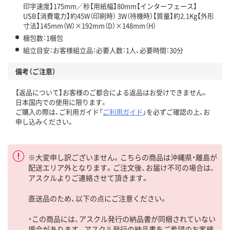
印字速度】175mm／秒【用紙幅】80mm【インターフェース】
USB【消費電力】約45W（印刷時） 3W（待機時）【質量】約2.1Kg【外形
寸法】145mm（W）×192mm（D）×148mm（H）
梱包数：1梱包
組立目安：お客様組立品：必要人数：1人、必要時間：30分
備考（ご注意）
【返品について】お客様のご都合による返品はお受けできません。
日本国内での使用に限ります。
ご購入の際は、ご利用ガイド「
ご利用ガイド
」を必ずご確認の上、お
申し込みください。
※大変申し訳ございません。こちらの商品は沖縄県・離島が
配送エリア外となります。ご注文後、お届け不可の場合は、
アスクルよりご連絡させて頂きます。
直送品のため、以下の点にご注意ください。
・この商品には、アスクル発行の納品書が同梱されていない
場合があります。アスクル発行の納品書をご希望のお客様