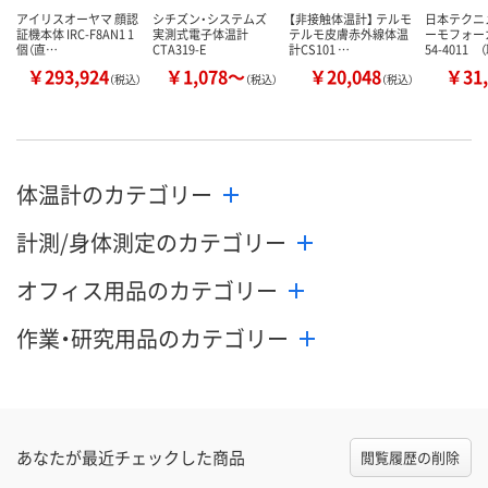
アイリスオーヤマ 顔認
シチズン・システムズ
【非接触体温計】 テルモ
日本テクニ
証機本体 IRC-F8AN1 1
実測式電子体温計
テルモ皮膚赤外線体温
ーモフォ
個（直…
CTA319-E
計CS101 …
54-4011 
￥293,924
￥1,078～
￥20,048
￥31,
（税込）
（税込）
（税込）
体温計のカテゴリー
計測/身体測定のカテゴリー
オフィス用品のカテゴリー
作業・研究用品のカテゴリー
あなたが最近チェックした商品
閲覧履歴の削除