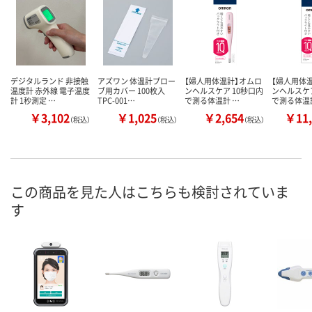
デジタルランド 非接触
アズワン 体温計プロー
【婦人用体温計】オムロ
【婦人用体
温度計 赤外線 電子温度
ブ用カバー 100枚入
ンヘルスケア 10秒口内
ンヘルスケア
計 1秒測定 …
TPC-001…
で測る体温計 …
で測る体温
￥3,102
￥1,025
￥2,654
￥11,
（税込）
（税込）
（税込）
この商品を見た人はこちらも検討されていま
す