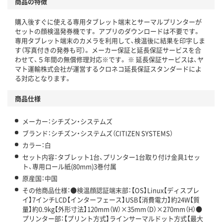
商品の特徴
購入後すぐに使える専用タブレット端末とサーマルプリンターが
セットの顔検温発券機です。 アプリのダウンロードは不要です。
専用タブレット端末のカメラを利用して、検温後に結果を印字しま
す（写真付きの発券も可）。 メーカー保証と延長保証サービスを合
わせて、５年間の無償修理対応※です。 ※ 延長保証サービスは、ヤ
マト運輸株式会社が運営するクロネコ延長保証スタンダードによ
る対応となります。
商品仕様
メーカー：シチズン・システムズ
ブランド：シチズン・システムズ（CITIZEN SYSTEMS）
カラー：白
セット内容：タブレット1台、プリンター1台取り付け金具1セッ
ト、専用ロール紙(80mm)3巻付属
原産国：中国
その他商品仕様：●検温顔認証端末部：【OS】Linux【ディスプレ
イ】7インチLCD【インターフェース】USB【消費電力】約24W【質
量】約0.9kg【外形寸法】120mm（W）×35mm（D）×270mm（H）●
プリンター部：【プリント方式】ラインサーマルドット方式【最大