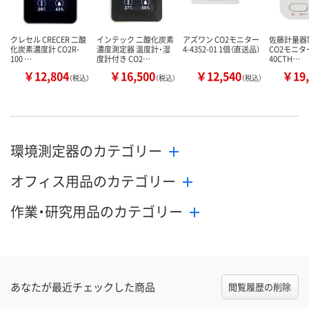
クレセル CRECER 二酸
インテック 二酸化炭素
アズワン CO2モニター
佐藤計量器
化炭素濃度計 CO2R-
濃度測定器 温度計・湿
4-4352-01 1個（直送品）
CO2モニタ
100 …
度計付き CO2…
40CTH…
￥12,804
￥16,500
￥12,540
￥19,
（税込）
（税込）
（税込）
環境測定器のカテゴリー
オフィス用品のカテゴリー
作業・研究用品のカテゴリー
あなたが最近チェックした商品
閲覧履歴の削除