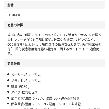
型番
CD20-BK
商品の特徴
緑、橙、赤の3種類のライトで直感的にC O 2 濃度が分かる！光音響方
式センサーでCO2を正確に感知。教室や会議室、リビングなどの
CO2濃度を「見える化」し密閉空間の換気を促します。経済産業省発
行「二酸化炭素濃度測定器の選定等に関するガイドライン」適合商
品。
商品仕様
メーカー：キングジム
ブランド：キングジム
質量：約180ｇ
タイプ：換気を促す
動作環境：温度：5～35℃、湿度：30～80％※非結露
保存環境：温度：-10～55℃、湿度：5～80％※非結露