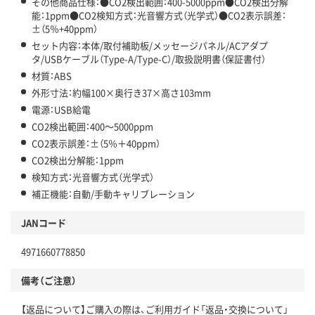
その他商品仕様：●CO2検出範囲：400-5000ppm●CO2検出分解
能：1ppm●CO2検知方式：光音響方式（光学式）●CO2表示誤差：
±（5％+40ppm）
セット内容：本体/取付補助板/メッセージパネル/ACアダプ
タ/USBケーブル（Type-A/Type-C）/取扱説明書（保証書付）
材質：ABS
外形寸法：約幅100×奥行き37×高さ103mm
電源：USB給電
CO2検出範囲：400～5000ppm
CO2表示誤差：±（5％＋40ppm）
CO2検出分解能：1ppm
検知方式：光音響方式（光学式）
補正機能：自動/手動キャリブレーション
JANコード
4971660778850
備考（ご注意）
【返品について】ご購入の際は、ご利用ガイド「返品・交換について」