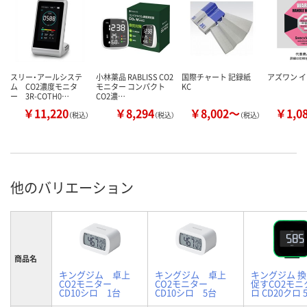
スリー・アールシステ
小林薬品 RABLISS CO2
国際チャート 記録紙
アズワン 
ム CO2濃度モニタ
モニター コンパクト
KC
ー 3R-COTH0…
CO2濃…
￥11,220
￥8,294
￥8,002～
￥1,0
（税込）
（税込）
（税込）
他のバリエーション
商品名
キングジム 卓上
キングジム 卓上
キングジム 
CO2モニター
CO2モニター
促すCO2モニ
CD10シロ 1台
CD10シロ 5台
ロ CD20クロ 