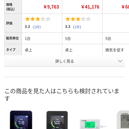
価格
￥9,763
￥41,176
￥68
(税込)
評価
3.3
3.3
（
3件
）
（
3件
）
1台
5台
5台
販売単位
卓上
卓上
換気を促す
タイプ
お申込番
詳しく見る
AX88403
HE62451
HE62077
号
あり
あり
入荷待ち
在庫
8月8日（土）
8月8日（土）
お届け日
この商品を見た人はこちらも検討されていま
す
数量
数量
お取り扱い終
した
カゴへ
カゴへ