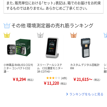
また、販売単位における「セット」表記は、箱でのお届けをお約束
するものではありません。あらかじめご了承ください。
その他 環境測定器の売れ筋ランキング
小林薬品 RABLISS CO2モ
スリー・アールシステ
カスタム デジタル回転計
シ
ニター コンパクトCO2
ム CO2濃度モニター
RM
レ
濃…
3R-COTH0…
塵
￥8,294
(
4件
)
￥21,615～
（税込）
（税込）
￥11,220
（税込）
ランキングをもっと見る