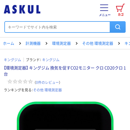
カゴ
メニュー
ホーム
計測機器
環境測定器
その他 環境測定器
キ
キングジム
ブランド：
キングジム
【環境測定器】 キングジム 換気を促すCO2モニター クロ CD20クロ 1
台
（
0
件のレビュー
）
ランキングを見る：
その他 環境測定器