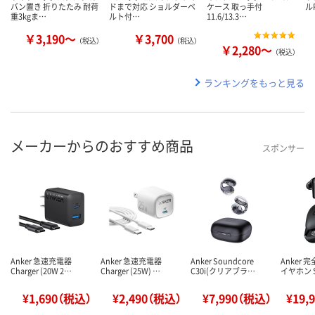
バン置き 折りたたみ 耐荷
ドまで対応 ショルダーベ
ケース 取っ手付
ル
重3kgま…
ルト付…
11.6/13.3…
￥3,190～
￥3,700
（税込）
（税込）
￥2,280～
（税込）
ランキングをもっと見る
メーカーからのおすすめ商品
スポンサー
Anker 急速充電器
Anker 急速充電器
Anker Soundcore
Anker
Charger (20W 2…
Charger (25W) …
C30i(クリアブラ…
イヤホン S
¥1,690（税込）
¥2,490（税込）
¥7,990（税込）
¥19,