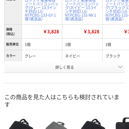
ノートパソコンバッ
ノートパソコンバッ
ノートパソコ
グ(グレー 13.3イン
グ(ネイビー 13.3イ
グ(ブラック 1
チ対応) LG-
ンチ対応) LG-
ンチ対応) LG-
NTPCBG-133-GY 1
NTPCBG-133-NV 1
NTPCBG-133-
個（直送品）
個（直送品）
個（直送品）
価格
￥3,828
￥3,828
￥3
(税込)
1個
1個
1個
販売単位
グレー
ネイビー
ブラック
カラー
お申込番
詳しく見る
KR57416
KR57417
KR57415
号
直送品
直送品
直送品
在庫
8月26日（水）まで
8月26日（水）まで
8月26日（水）
お届け日
この商品を見た人はこちらも検討されていま
す
数量
数量
数量
カゴへ
カゴへ
カ