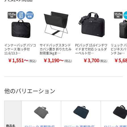
インナーバッグ パソコ
サイドバッグスタンド
PCバッグ 15.6インチワ
リュック 
ンケース 取っ手付
カバン置き 折りたたみ
イドまで対応 ショルダ
ビジネスバッ
11.6/13.3…
耐荷重3kgま…
ーベルト付…
ンチ 2w…
￥1,551～
￥3,190～
￥3,700
￥5,6
（税込）
（税込）
（税込）
他のバリエーション
商品名
ロジック 衝撃吸収
ロジック 衝撃吸収
ロジック 衝