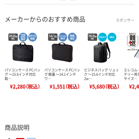
メーカーからのおすすめ商品
スポンサー
パソコンケース PCバッ
パソコンケース PCバッ
ビジネスバッグ リュッ
エレコム
グ ～15.6インチ対応
グ 軽量 ～14.1インチ
ク ～15.6インチ対応
テリー用 
取…
ワ…
2w…
サイズ…
¥2,280（税込）
¥1,551（税込）
¥5,680（税込）
¥2,
商品説明