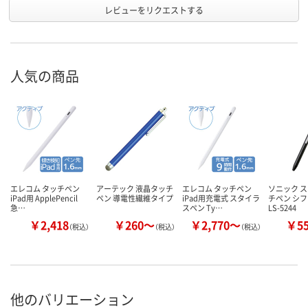
レビューをリクエストする
人気の商品
エレコム タッチペン
アーテック 液晶タッチ
エレコム タッチペン
ソニック 
iPad用 ApplePencil
ペン 導電性繊維タイプ
iPad用充電式 スタイラ
チペン シ
急…
スペン Ty…
LS-5244
￥2,418
￥260～
￥2,770～
￥5
（税込）
（税込）
（税込）
他のバリエーション