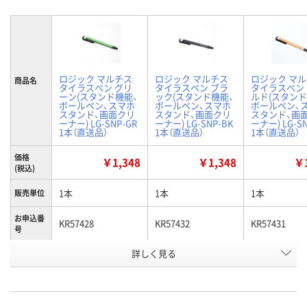
ロジック マルチス
ロジック マルチス
ロジック マ
商品名
タイラスペン グリ
タイラスペン ブラ
タイラスペン
ーン(スタンド機能、
ック(スタンド機能、
ルド(スタンド
ボールペン、スマホ
ボールペン、スマホ
ボールペン、
スタンド、画面クリ
スタンド、画面クリ
スタンド、画
ーナー) LG-SNP-GR
ーナー) LG-SNP-BK
ーナー) LG-S
1本（直送品）
1本（直送品）
1本（直送品）
価格
￥1,348
￥1,348
￥1
(税込)
1本
1本
1本
販売単位
お申込番
KR57428
KR57432
KR57431
号
詳しく見る
直送品
直送品
直送品
在庫
8月26日（水）まで
8月26日（水）まで
8月26日（水）
お届け日