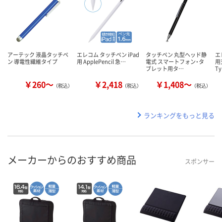
アーテック 液晶タッチペ
エレコム タッチペン iPad
タッチペン 丸型ヘッド静
エ
ン 導電性繊維タイプ
用 ApplePencil 急…
電式 スマートフォン・タ
用
ブレット用タ…
T
￥260～
￥2,418
￥1,408～
（税込）
（税込）
（税込）
ランキングをもっと見る
メーカーからのおすすめ商品
スポンサー