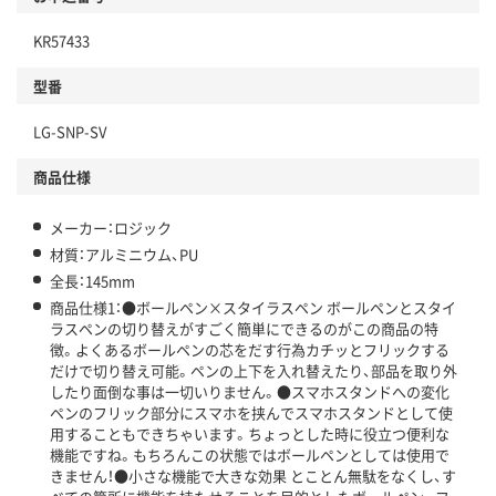
KR57433
型番
LG-SNP-SV
商品仕様
メーカー：ロジック
材質：アルミニウム、PU
全長：145mm
商品仕様1：●ボールペン×スタイラスペン ボールペンとスタイ
ラスペンの切り替えがすごく簡単にできるのがこの商品の特
徴。よくあるボールペンの芯をだす行為カチッとフリックする
だけで切り替え可能。ペンの上下を入れ替えたり、部品を取り外
したり面倒な事は一切いりません。●スマホスタンドへの変化
ペンのフリック部分にスマホを挟んでスマホスタンドとして使
用することもできちゃいます。ちょっとした時に役立つ便利な
機能ですね。もちろんこの状態ではボールペンとしては使用で
きません！●小さな機能で大きな効果 とことん無駄をなくし、す