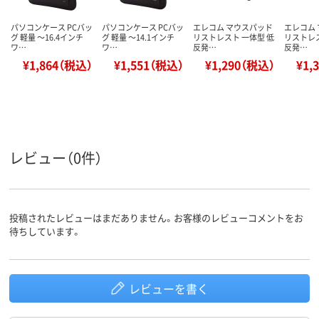
パソコンケース PCバッ
パソコンケース PCバッ
エレコム マウスパッド
エレコム
グ 軽量 ～16.4インチ
グ 軽量 ～14.1インチ
リストレスト 一体型 低
リストレス
ワ…
ワ…
反発…
反発…
¥1,864（税込）
¥1,551（税込）
¥1,290（税込）
¥1,
レビュー（0件）
投稿されたレビューはまだありません。お客様のレビューコメントをお
待ちしています。
レビューを書く