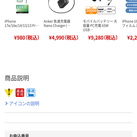
iPhone
Anker 急速充電器
モバイルバッテリー 大
iPhone 
17e/16e/14/13/13 Pr…
Nano Charger (…
容量 PC充電 65W
フィルム
USB…
¥980（税込）
¥4,990（税込）
¥9,280（税込）
¥2,
商品説明
アイコンの説明
お申込番号