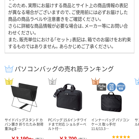
このため、実際にお届けする商品とサイト上の商品情報の表記
が異なる場合がございますので、ご使用前には必ずお届けした
商品の商品ラベルや注意書きをご確認ください。
さらに詳細な商品情報が必要な場合は、メーカー等にお問い合
わせください。
また、販売単位における「セット」表記は、箱でのお届けをお約束
するものではありません。あらかじめご了承ください。
パソコンバッグの売れ筋ランキング
サイドバッグスタンド カ
PCバッグ 15.6インチワイ
インナーバッグ パソコン
サ
バン置き 折りたたみ 耐荷
ドまで対応 ショルダーベ
ケース 取っ手付
ル
重3kgま…
ルト付…
11.6/13.3…
￥3,190～
￥3,700