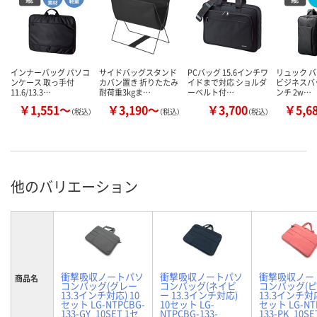
インナーバッグ パソコ
サイドバッグスタンド
PCバッグ 15.6インチワ
リュック 
ンケース 取っ手付
カバン置き 折りたたみ
イドまで対応 ショルダ
ビジネスバッ
11.6/13.3…
耐荷重3kgま…
ーベルト付…
ンチ 2w…
￥1,551～
￥3,190～
￥3,700
￥5,6
（税込）
（税込）
（税込）
他のバリエーション
衝撃吸収ノートパソ
衝撃吸収ノートパソ
衝撃吸収ノー
商品名
コンバッグ(グレー
コンバッグ(ネイビ
コンバッグ(
13.3インチ対応) 10
ー 13.3インチ対応)
13.3インチ対応
セット LG-NTPCBG-
10セット LG-
セット LG-NT
133-GY_10SET 1セ
NTPCBG-133-
133-PK_10SE