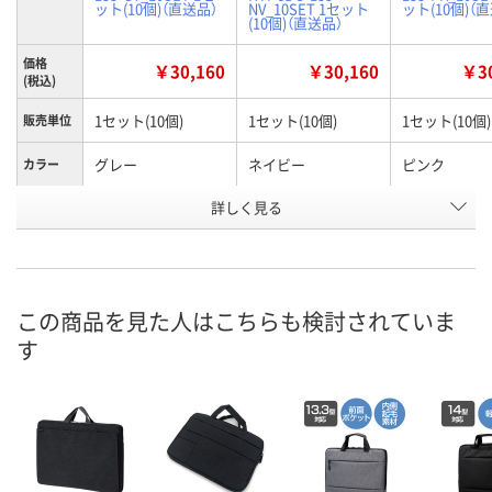
ット(10個)（直送品）
NV_10SET 1セット
ット(10個)（
(10個)（直送品）
価格
￥30,160
￥30,160
￥30
(税込)
1セット(10個)
1セット(10個)
1セット(10個)
販売単位
グレー
ネイビー
ピンク
カラー
お申込番
詳しく見る
KR57606
KR57607
KR57608
号
直送品
直送品
直送品
在庫
8月25日（火）まで
8月25日（火）まで
8月25日（火）
お届け日
この商品を見た人はこちらも検討されていま
す
数量
数量
数量
カゴへ
カゴへ
カ