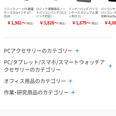
ソニック ノートPC軽量
ロジック 衝撃吸収ノー
インナーバッグ パソコ
パソコンケ
ケース15.6インチ UT-
トパソコンバッグ（13.3
ンケース カジュアル 取
パソコン・
5528
インチ対応）…
っ手付 11.…
収納 MacB
￥1,981～
￥3,828～
￥1,679～
￥4,0
（税込）
（税込）
（税込）
PCアクセサリーのカテゴリー
PC/タブレット/スマホ/スマートウォッチア
クセサリーのカテゴリー
オフィス用品のカテゴリー
作業・研究用品のカテゴリー