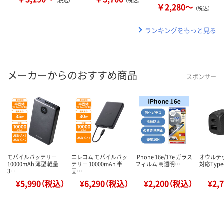
（税込）
（税込）
￥2,280～
（税込）
ランキングをもっと見る
メーカーからのおすすめ商品
スポンサー
モバイルバッテリー
エレコム モバイルバッ
iPhone 16e/17e ガラス
オウルテッ
10000mAh 薄型 軽量
テリー 10000mAh 半
フィルム 高透明…
対応Type
3…
固…
¥5,990（税込）
¥6,290（税込）
¥2,200（税込）
¥2,