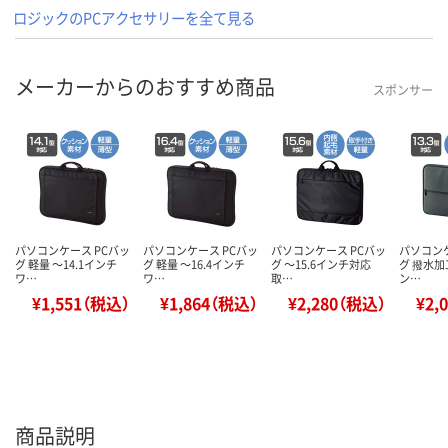
ロジックのPCアクセサリーを全て見る
メーカーからのおすすめ商品
スポンサー
パソコンケース PCバッ
パソコンケース PCバッ
パソコンケース PCバッ
パソコンケ
グ 軽量 ～14.1インチ
グ 軽量 ～16.4インチ
グ ～15.6インチ対応
グ 撥水加工
ワ…
ワ…
取…
ン…
¥1,551（税込）
¥1,864（税込）
¥2,280（税込）
¥2,
商品説明