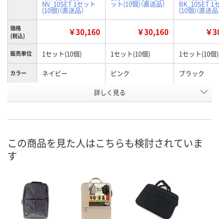
NV_10SET 1セット
ット(10個)（直送品）
BK_10SET 
(10個)（直送品）
(10個)（直送品
価格
￥30,160
￥30,160
￥30
(税込)
1セット(10個)
1セット(10個)
1セット(10個)
販売単位
ネイビー
ピンク
ブラック
カラー
お申込番
詳しく見る
KR57607
KR57608
KR57605
号
直送品
直送品
直送品
在庫
8月26日（水）まで
8月26日（水）まで
8月26日（水）
お届け日
この商品を見た人はこちらも検討されていま
す
数量
数量
数量
カゴへ
カゴへ
カ