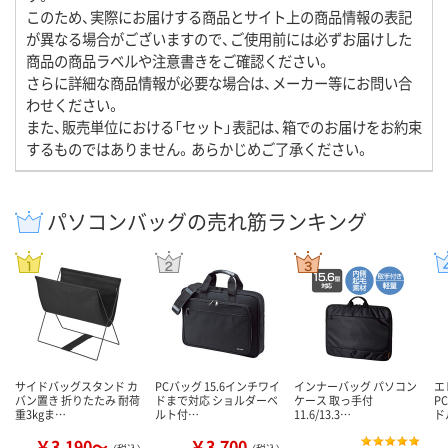
このため、実際にお届けする商品とサイト上の商品情報の表記
が異なる場合がございますので、ご使用前には必ずお届けした
商品の商品ラベルや注意書きをご確認ください。
さらに詳細な商品情報が必要な場合は、メーカー等にお問い合
わせください。
また、販売単位における「セット」表記は、箱でのお届けをお約束
するものではありません。あらかじめご了承ください。
パソコンバッグの売れ筋ランキング
サイドバッグスタンド カ
PCバッグ 15.6インチワイ
インナーバッグ パソコン
エ
バン置き 折りたたみ 耐荷
ドまで対応 ショルダーベ
ケース 取っ手付
P
重3kgま…
ルト付…
11.6/13.3…
ド
￥3,190～
￥3,700