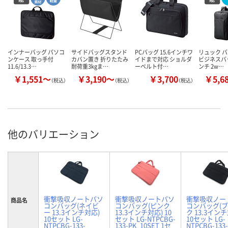
インナーバッグ パソコ
サイドバッグスタンド
PCバッグ 15.6インチワ
リュック 
ンケース 取っ手付
カバン置き 折りたたみ
イドまで対応 ショルダ
ビジネスバッ
11.6/13.3…
耐荷重3kgま…
ーベルト付…
ンチ 2w…
￥1,551～
￥3,190～
￥3,700
￥5,6
（税込）
（税込）
（税込）
他のバリエーション
衝撃吸収ノートパソ
衝撃吸収ノートパソ
衝撃吸収ノー
商品名
コンバッグ(ネイビ
コンバッグ(ピンク
コンバッグ(
ー 13.3インチ対応)
13.3インチ対応) 10
ク 13.3イン
10セット LG-
セット LG-NTPCBG-
10セット LG-
NTPCBG-133-
133-PK_10SET 1セ
NTPCBG-133-