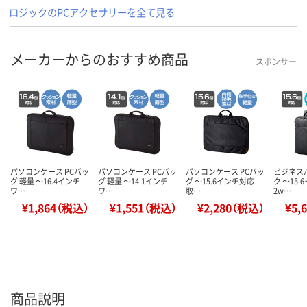
ロジックのPCアクセサリーを全て見る
メーカーからのおすすめ商品
スポンサー
パソコンケース PCバッ
パソコンケース PCバッ
パソコンケース PCバッ
ビジネス
グ 軽量 ～16.4インチ
グ 軽量 ～14.1インチ
グ ～15.6インチ対応
ク ～15
ワ…
ワ…
取…
2w…
¥1,864（税込）
¥1,551（税込）
¥2,280（税込）
¥5,
商品説明