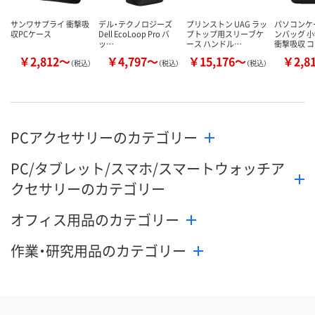
サンワサプライ 衝撃吸
デル・テクノロジーズ
プリンストン UAG ラッ
パソコンケ
収PCケース
Dell EcoLoop Pro バ
プトップ用スリーブケ
ンバッグ 小
ッ…
ース ハンドル…
衝撃吸収 
￥2,812～
￥4,797～
￥15,176～
￥2,8
（税込）
（税込）
（税込）
PCアクセサリーのカテゴリー
PC/タブレット/スマホ/スマートウォッチア
クセサリーのカテゴリー
オフィス用品のカテゴリー
作業・研究用品のカテゴリー