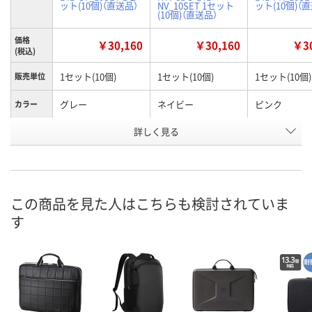
ット(10個)（直送品）
NV_10SET 1セット
ット(10個)（
(10個)（直送品）
価格
￥30,160
￥30,160
￥30
(税込)
1セット(10個)
1セット(10個)
1セット(10個)
販売単位
グレー
ネイビー
ピンク
カラー
お申込番
詳しく見る
KR57611
KR57610
KR57612
号
直送品
直送品
直送品
在庫
8月26日（水）まで
8月26日（水）まで
8月26日（水）
お届け日
この商品を見た人はこちらも検討されていま
す
数量
数量
数量
カゴへ
カゴへ
カ