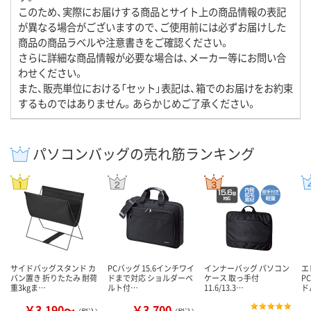
このため、実際にお届けする商品とサイト上の商品情報の表記
が異なる場合がございますので、ご使用前には必ずお届けした
商品の商品ラベルや注意書きをご確認ください。
さらに詳細な商品情報が必要な場合は、メーカー等にお問い合
わせください。
また、販売単位における「セット」表記は、箱でのお届けをお約束
するものではありません。あらかじめご了承ください。
パソコンバッグの売れ筋ランキング
サイドバッグスタンド カ
PCバッグ 15.6インチワイ
インナーバッグ パソコン
エ
バン置き 折りたたみ 耐荷
ドまで対応 ショルダーベ
ケース 取っ手付
P
重3kgま…
ルト付…
11.6/13.3…
ド
￥3,190～
￥3,700