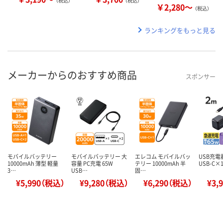
（税込）
（税込）
￥2,280～
（税込）
ランキングをもっと見る
メーカーからのおすすめ商品
スポンサー
モバイルバッテリー
モバイルバッテリー 大
エレコム モバイルバッ
USB充電器
10000mAh 薄型 軽量
容量 PC充電 65W
テリー 10000mAh 半
USB-C×
3…
USB…
固…
¥5,990（税込）
¥9,280（税込）
¥6,290（税込）
¥3,