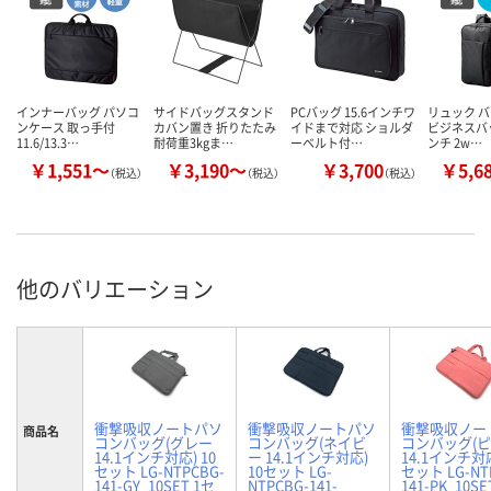
インナーバッグ パソコ
サイドバッグスタンド
PCバッグ 15.6インチワ
リュック 
ンケース 取っ手付
カバン置き 折りたたみ
イドまで対応 ショルダ
ビジネスバッ
11.6/13.3…
耐荷重3kgま…
ーベルト付…
ンチ 2w…
￥1,551～
￥3,190～
￥3,700
￥5,6
（税込）
（税込）
（税込）
他のバリエーション
衝撃吸収ノートパソ
衝撃吸収ノートパソ
衝撃吸収ノー
商品名
コンバッグ(グレー
コンバッグ(ネイビ
コンバッグ(
14.1インチ対応) 10
ー 14.1インチ対応)
14.1インチ対応
セット LG-NTPCBG-
10セット LG-
セット LG-NT
141-GY_10SET 1セ
NTPCBG-141-
141-PK_10SE