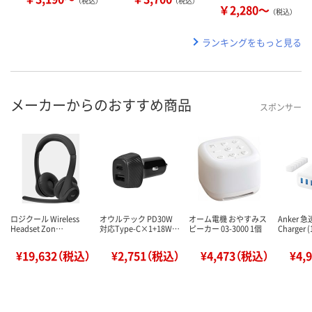
（税込）
（税込）
￥2,280～
（税込）
ランキングをもっと見る
メーカーからのおすすめ商品
スポンサー
ロジクール Wireless
オウルテック PD30W
オーム電機 おやすみス
Anker 
Headset Zon…
対応Type-C×1+18W…
ピーカー 03-3000 1個
Charger 
¥19,632（税込）
¥2,751（税込）
¥4,473（税込）
¥4,