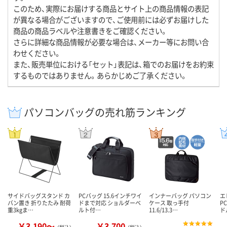
このため、実際にお届けする商品とサイト上の商品情報の表記
が異なる場合がございますので、ご使用前には必ずお届けした
商品の商品ラベルや注意書きをご確認ください。
さらに詳細な商品情報が必要な場合は、メーカー等にお問い合
わせください。
また、販売単位における「セット」表記は、箱でのお届けをお約束
するものではありません。あらかじめご了承ください。
パソコンバッグの売れ筋ランキング
サイドバッグスタンド カ
PCバッグ 15.6インチワイ
インナーバッグ パソコン
エ
バン置き 折りたたみ 耐荷
ドまで対応 ショルダーベ
ケース 取っ手付
P
重3kgま…
ルト付…
11.6/13.3…
ド
￥3,190～
￥3,700