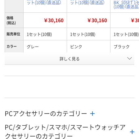
ット(10個)（直送品）
ット(10個)（直送品）
BK_10SET 
(10個)（直送品
価格
￥30,160
￥30,160
￥30
(税込)
1セット(10個)
1セット(10個)
1セット(10個)
販売単位
グレー
ピンク
ブラック
カラー
お申込番
詳しく見る
KR57614
KR57616
KR57613
号
直送品
直送品
直送品
在庫
8月26日（水）まで
8月26日（水）まで
8月26日（水）
お届け日
数量
数量
数量
PCアクセサリーのカテゴリー
カゴへ
カゴへ
カ
PC/タブレット/スマホ/スマートウォッチア
クセサリーのカテゴリー