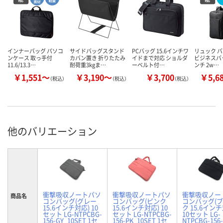
インナーバッグ パソコ
サイドバッグスタンド
PCバッグ 15.6インチワ
リュック 
ンケース 取っ手付
カバン置き 折りたたみ
イドまで対応 ショルダ
ビジネスバッ
11.6/13.3…
耐荷重3kgま…
ーベルト付…
ンチ 2w…
￥1,551～
￥3,190～
￥3,700
￥5,6
（税込）
（税込）
（税込）
他のバリエーション
衝撃吸収ノートパソ
衝撃吸収ノートパソ
衝撃吸収ノー
商品名
コンバッグ(グレー
コンバッグ(ピンク
コンバッグ(
15.6インチ対応) 10
15.6インチ対応) 10
ク 15.6イン
セット LG-NTPCBG-
セット LG-NTPCBG-
10セット LG-
156-GY_10SET 1セ
156-PK_10SET 1セ
NTPCBG-156-