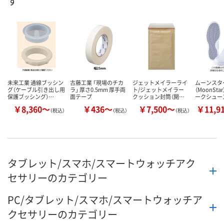
す
未来工業 通線ブッシン
古藤工業 「現場のチカ
ジェットメイラーライ
ムーンスタ
グ（ケーブル引き出し用
ラ」 厚さ0.5mm 厚手両
ト/ジェットメイラー
（MoonSta
保護ブッシング）…
面テープ
クッション封筒（開…
ークシュー
￥8,360～
￥436～
￥7,500～
￥11,9
（税込）
（税込）
（税込）
タブレット/スマホ/スマートウォッチアク
セサリーのカテゴリー
PC/タブレット/スマホ/スマートウォッチア
クセサリーのカテゴリー