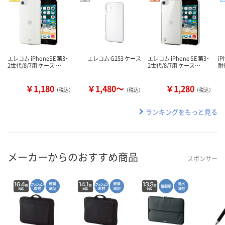
エレコム iPhoneSE 第3・
エレコム G253 ケース
エレコム iPhone SE 第3・
iP
2世代/8/7用 ケース …
2世代/8/7用 ケース…
耐
￥1,180
￥1,480～
￥1,280
（税込）
（税込）
（税込）
ランキングをもっと見る
メーカーからのおすすめ商品
スポンサー