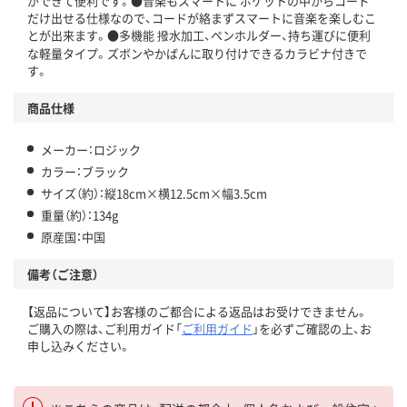
ができて便利です。●音楽もスマートに ポケットの中からコード
だけ出せる仕様なので、コードが絡まずスマートに音楽を楽しむこ
とが出来ます。●多機能 撥水加工、ペンホルダー、持ち運びに便利
な軽量タイプ。ズボンやかばんに取り付けできるカラビナ付きで
す。
商品仕様
メーカー：ロジック
カラー：ブラック
サイズ（約）：縦18cm×横12.5cm×幅3.5cm
重量（約）：134g
原産国：中国
備考（ご注意）
【返品について】お客様のご都合による返品はお受けできません。
ご購入の際は、ご利用ガイド「
ご利用ガイド
」を必ずご確認の上、お
申し込みください。