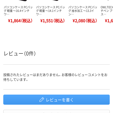
パソコンケース PCバッ
パソコンケース PCバッ
パソコンケース PCバッ
OWLTEC
グ 軽量 ～16.4インチ
グ 軽量 ～14.1インチ
グ 撥水加工 ～13.3イ
チペン ブ
ワ…
ワ…
ン…
ス…
¥1,864（税込）
¥1,551（税込）
¥2,080（税込）
¥1,
レビュー（0件）
投稿されたレビューはまだありません。お客様のレビューコメントをお
待ちしています。
レビューを書く