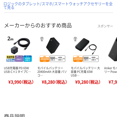
ロジックのタブレット/スマホ/スマートウォッチアクセサリーを全
て見る
メーカーからのおすすめ商品
スポンサー
USB充電器 PD 65W
モバイルバッテリー
モバイルバッテリー 大
Anker
USB-C×1 タイプC…
20400mAh 大容量 パソ
容量 PC充電 65W
リー Powe
コ…
USB…
¥3,990（税込）
¥8,280（税込）
¥9,280（税込）
¥7,
商品説明