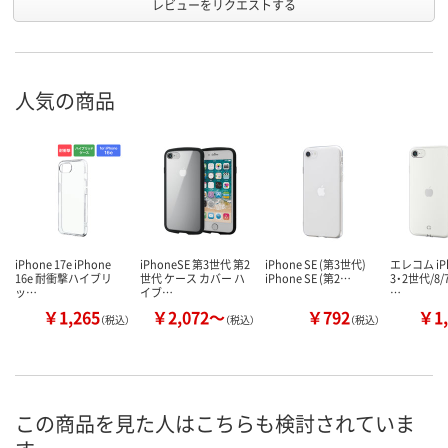
レビューをリクエストする
人気の商品
iPhone 17e iPhone
iPhoneSE 第3世代 第2
iPhone SE (第3世代)
エレコム iP
16e 耐衝撃ハイブリ
世代 ケース カバー ハ
iPhone SE (第2…
3・2世代/8
ッ…
イブ…
…
￥1,265
￥2,072～
￥792
￥1,
（税込）
（税込）
（税込）
この商品を見た人はこちらも検討されていま