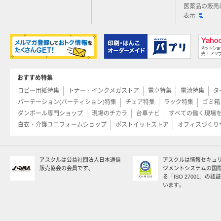
医薬品の販売
表示
おすすめ特集
コピー用紙特集
トナー・インクメガストア
電卓特集
電池特集
タ
パーテーション(パーティション)特集
チェア特集
ラック特集
ゴミ箱
ダンボール専門ショップ
現場のチカラ
台車ナビ
すべての働く現場
白衣・介護ユニフォームショップ
ポストイットストア
オフィスづくり
アスクルは公益社団法人日本通信
アスクルは情報セキュ
販売協会の会員です。
ジメントシステムの国
る「ISO 27001」の
います。