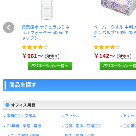
嬬恋銘水 ナチュラルミネ
ペーパータオル 中判 
ラルウォーター 500mlキ
ジンパルプ100％ 20
ャップシ…
P…
￥961～
￥142～
（税抜き）
（税抜き）
商品を探す
事務用品／文房具
ファイル
トナー
OA機器／家電／電池
包装／掲示／店舗用品
生活雑