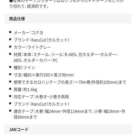
●従来のテープカッターでは切りづらかったＰＰテープもしっか
り切れて、経済的です。
商品仕様
メーカー：コクヨ
ブランド：KaruCut（カルカット）
カラー：ライトグレー
材質：本体：スチール、リール：R-ABS、刃ホルダー・ホルダー：
ABS、ホルダーカバー：PC
種別：ツイン
寸法：幅85×奥行200×高さ96ｍｍ
使用できるセロハンテープの長さ：～70m巻(外径約105mm)まで
質量：約1.6kg
対応テープ：大巻き・小巻き両用
ブランド：KaruCut（カルカット）
適合テープ：大巻：幅24mm・外径114mmまで、小巻：幅19mm・外
径60mmまで
JANコード