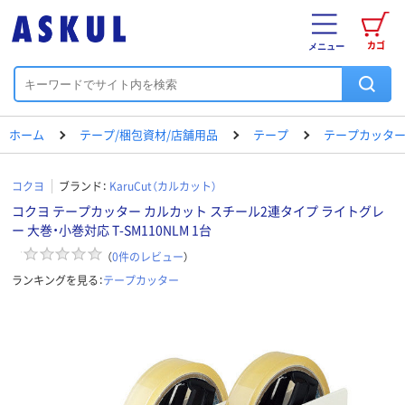
カゴ
メニュー
ホーム
テープ/梱包資材/店舗用品
テープ
テープカッタ
コクヨ
ブランド：
KaruCut（カルカット）
コクヨ テープカッター カルカット スチール2連タイプ ライトグレ
ー 大巻・小巻対応 T-SM110NLM 1台
（
0
件のレビュー
）
ランキングを見る：
テープカッター