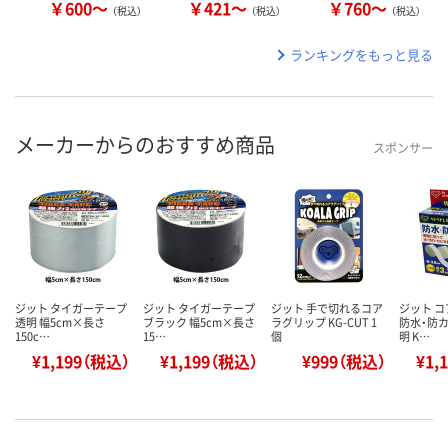
￥600～
￥421～
￥760～
（税込）
（税込）
（税込）
ランキングをもっと見る
メーカーからのおすすめ商品
スポンサー
ジット タイガーテープ
ジット タイガーテープ
ジット 手で切れるコア
ジット 
透明 幅5cm×長さ
ブラック 幅5cm×長さ
ラグリップ KG-CUT 1
防水・防カ
150c…
15…
個
明 K…
¥1,199（税込）
¥1,199（税込）
¥999（税込）
¥1,