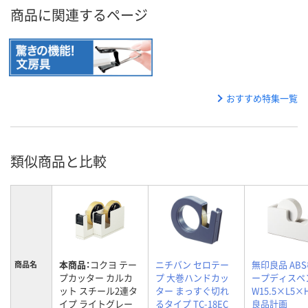
商品に関連するページ
おすすめ特集一覧
類似商品と比較
本商品：
コクヨ テー
ニチバン セロテー
無印良品 ABS
商品名
プカッター カルカ
プ 大巻ハンドカッ
ープディスペ
ット スチール2連タ
ター まっすぐ切れ
W15.5×L5×H
イプ ライトグレー
るタイプ TC-18EC
良品計画