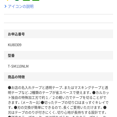
アイコンの説明
お申込番号
KU80309
型番
T-SM110NLM
商品の特徴
●お店の名入れテープと透明テープ、またはマスキングテープと透
明テープなど、2種類のテープが省スペースで使えます。●カルカッ
ト独自の特殊加工刃で約１／２の軽い力でテープを切ることがで
きます。（メーカー比）●切ったテープの切り口はまっすぐキレイで
す。●刃の交換が簡単にできるので、長くご愛用いただけます。●
刃はテープののりが付きにくく、切り心地が長持ちする設計です。