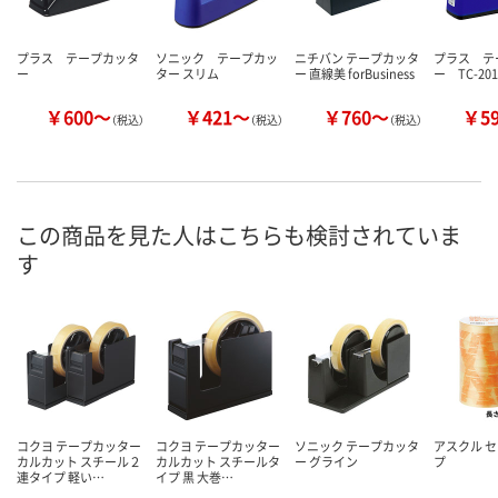
プラス テープカッタ
ソニック テープカッ
ニチバン テープカッタ
プラス テ
ー
ター スリム
ー 直線美 forBusiness
ー TC-201
￥600～
￥421～
￥760～
￥5
（税込）
（税込）
（税込）
この商品を見た人はこちらも検討されていま
す
コクヨ テープカッター
コクヨ テープカッター
ソニック テープカッタ
アスクル 
カルカット スチール２
カルカット スチールタ
ー グライン
プ
連タイプ 軽い…
イプ 黒 大巻…