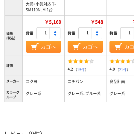
大巻・小巻対応 T-
SM110NLM 1台
￥5,169
￥548
数量
数量
数量
価格
(税込)
カゴへ
カゴへ
カ
評価
4.2
4.0
（
15件
）
（
21件
）
コクヨ
ニチバン
良品計画
メーカー
カラーグ
グレー系
グレー系、ブルー系
グレー系
ループ
使用でき
～70m巻(外径約
るセロハ
105mm)まで
ンテープ
の長さ
レビュー（0件）