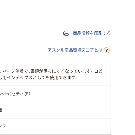
A4
A4
A4
なし
なし
あり
商品情報を印刷する
タテ
タテ
ヨコ
アスクル商品環境スコアとは
100枚
着：ハーフ溶着で、書類が落ちにくくなっています。コピ
し用インデックスとしても使用できます。
Sedia（セディア）
無
タテ