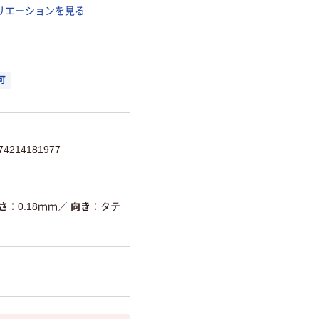
リエーションを見る
可
214181977
さ
0.18ｍｍ
／
向き
タテ