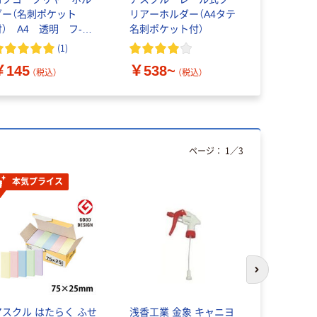
ダー（名刺ポケット
リアーホルダー（A4タテ
クリアーホル
付） A4 透明 フ-
名刺ポケット付）
スクル
P750T
(
1
)
￥145
￥538~
￥444~
（税込）
（税込）
ページ：
1
／
3
本気プライス
次のスライド
アスクル はたらく ふせ
浅香工業 金象 キャニヨ
セキセイ 