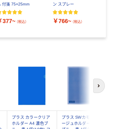
 付箋 75×25mm
ン スプレー
フリップフ
コ ACT-59
￥377~
￥766~
￥274~
（税込）
（税込）
次へ
ク
プラス カラークリア
プラス SWカモフラ
コクヨ 
リ
ホルダー A4 濃色ブ
ージュホルダー A4
ダー＜キ