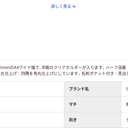
詳しく見る
A4
A4
なし
なし
タテ
タテ
30枚
30枚
40ｍｍのA4ワイド幅で、市販のクリアホルダーが入ります。ハーフ溶
容角丸仕上げ：四隅を角丸仕上げにしています。名刺ポケット付き：見出
ブランド名
マチ
向き