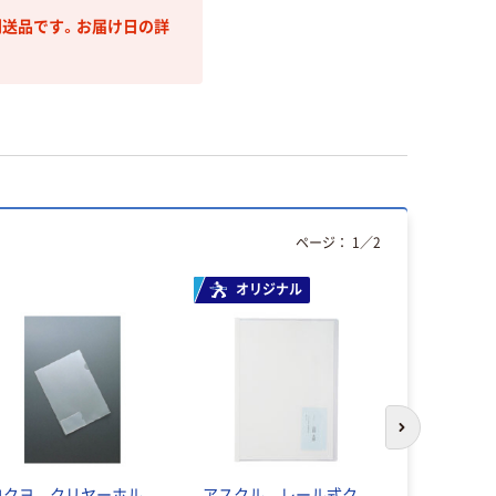
送品です。お届け日の詳
ページ：
1
／
2
オリジナル
オリジ
次のスライド
コクヨ クリヤーホル
アスクル レール式ク
インデック