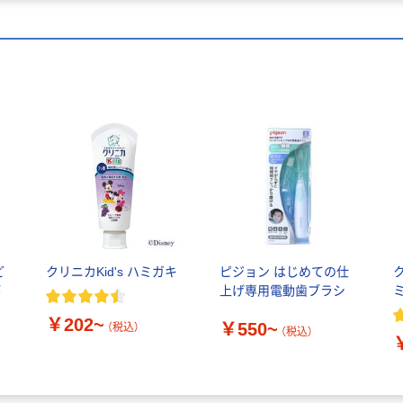
ど
クリニカKid's ハミガキ
ピジョン はじめての仕
ク
が
上げ専用電動歯ブラシ
￥202~
￥550~
（税込）
（税込）