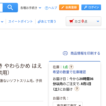
ヘルプ
各種お手続き
0
スイートポイント
あとで買う
カゴ
点
商品情報を印刷する
 やわらかめ はえ
在庫：
1点
供用）
希望の数量で在庫確認
お届け日：今から
20時間36
激ないソフトスリム毛。子供
分以内
のご注文で、
8月1日
（土）
にお届け
お届け先：