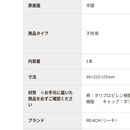
原産国
中国
商品タイプ
子供用
内容量
1本
寸法
48×215×23mm
材質 ※お手元に届いた
柄：ポリプロピレン樹
商品を必ずご確認くださ
樹脂 キャップ：ポリ
い
ブランド
REACH（リーチ）