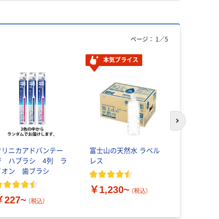
ページ：
1
／
5
本気プライス
次のスライド
クリニカアドバンテー
富士山の天然水 ラベル
コットンZ
ジ ハブラシ 4列 ラ
レス
綿棒 平和
イオン 歯ブラシ
￥260~
￥1,230~
（税込）
￥227~
（税込）