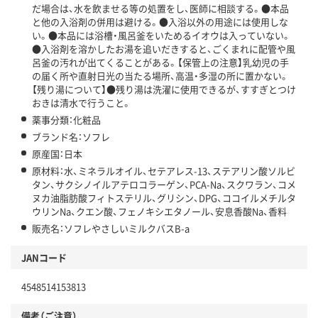
だ場合は、水を飲ませる等の処置をし、医師に相談する。●本品
と他の入浴剤の併用は避ける。●入浴以外の用途には使用しな
い。●本品には浴槽・風呂釜をいためるイオウは入っていない。
●入浴剤を溶かしたお湯を追いだきすると、ごくまれに配管や風
呂釜の汚れが出てくることがある。【保管上の注意】乳幼児の手
の届く所や直射日光の当たる場所、高温・多湿の所に置かない。
【残り湯について】●残り湯は洗濯に使用できるが、すすぎとつけ
おきは清水で行うこと。
薬事分類：化粧品
ブランド名：ソフレ
原産国：日本
原材料：水、ミネラルオイル、セテアレス-13、ステアリン酸ソルビ
タン、サクシノイルアテロコラーゲン、PCA-Na、スクワラン、コメ
ヌカ油脂肪酸フィトステリル、グリシン、DPG、ココイルメチルタ
ウリンNa、クエン酸、フェノキシエタノール、安息香酸Na、香料
販売名：ソフレやさしいミルクバスB-a
JANコード
4548514153813
備考（ご注意）