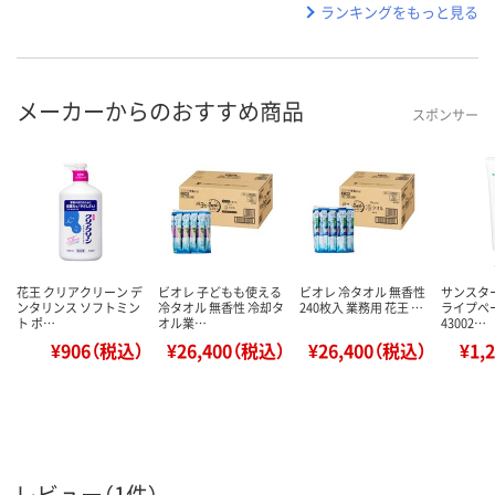
ランキングをもっと見る
メーカーからのおすすめ商品
スポンサー
花王 クリアクリーン デ
ビオレ 子どもも使える
ビオレ 冷タオル 無香性
サンスター 
ンタリンス ソフトミン
冷タオル 無香性 冷却タ
240枚入 業務用 花王 …
ライプペ
ト ポ…
オル業…
43002…
¥906（税込）
¥26,400（税込）
¥26,400（税込）
¥1,
レビュー（1件）