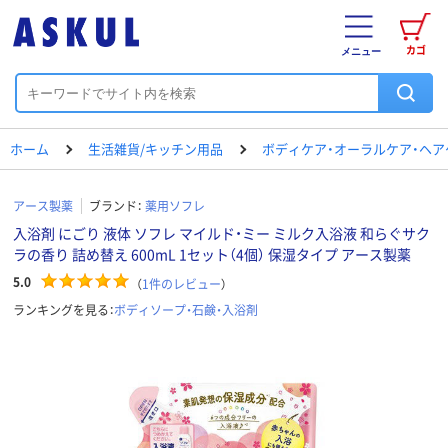
カゴ
メニュー
ホーム
生活雑貨/キッチン用品
ボディケア・オーラルケア・ヘア
アース製薬
ブランド：
薬用ソフレ
入浴剤 にごり 液体 ソフレ マイルド・ミー ミルク入浴液 和らぐサク
ラの香り 詰め替え 600mL 1セット（4個） 保湿タイプ アース製薬
5.0
（
1
件のレビュー
）
ランキングを見る：
ボディソープ・石鹸・入浴剤