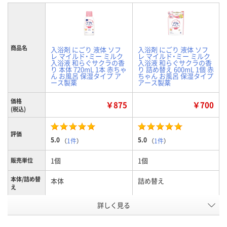
商品名
入浴剤 にごり 液体 ソフ
入浴剤 にごり 液体 ソフ
レ マイルド・ミー ミルク
レ マイルド・ミー ミルク
入浴液 和らぐサクラの香
入浴液 和らぐサクラの香
り 本体 720mL 1本 赤ちゃ
り 詰め替え 600mL 1個 赤
ん お風呂 保湿タイプ ア
ちゃん お風呂 保湿タイプ
ース製薬
アース製薬
価格
￥875
￥700
(税込)
評価
5.0
5.0
（
1件
）
（
1件
）
1個
1個
販売単位
本体/詰め替
本体
詰め替え
え
詳しく見る
和らぐサクラの香り
和らぐサクラの香り
香り
NJ22103
XR30908
お申込番号