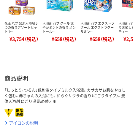
花王 バブ 発泡入浴剤 5
入浴剤 バブ クール 涼
入浴剤 バブ エクストラ
入浴剤 バ
つの香りアソートセッ
やかミントの香り メン
クール エクストラクー
りお楽しみ
ト 1…
トール…
ルミン…
ティ…
¥3,754（税込）
¥658（税込）
¥658（税込）
¥2,
商品説明
「しっとり、つるん」低刺激タイプミルク入浴液。カサカサお肌をやさし
く包む。赤ちゃんの入浴にも。和らぐサクラの香り（にごりタイプ）。液
体入浴剤 にごり湯 詰め替え用
アイコンの説明