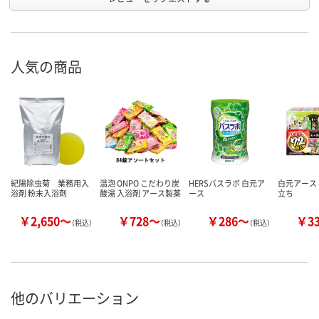
人気の商品
紀陽除虫菊 業務用入
温泡 ONPO こだわり炭
HERSバスラボ 白元ア
白元アース
浴剤 粉末入浴剤
酸湯 入浴剤 アース製薬
ース
立ち
￥2,650～
￥728～
￥286～
￥3
（税込）
（税込）
（税込）
他のバリエーション