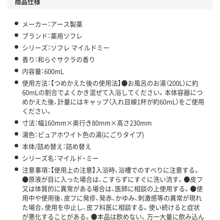
商品仕様
メーカー：アース製薬
ブランド：薬用ソフレ
シリーズ：ソフレ マイルドミー
香り：和らぐサクラの香り
内容量：600mL
使用方法：【つめかえた後の使用法】●お風呂のお湯（200L）に約
60mLの割合でよくかき混ぜて入浴してください。本体容器につ
めかえた後、計量にはキャップ（入れ目線1杯が約60mL）をご使用
ください。
寸法：幅160mm×奥行き80mm×高さ230mm
湯色：ピュアホワイト色の湯(にごりタイプ)
本体/詰め替え：詰め替え
シリーズ名：マイルド・ミー
注意事項：【使用上の注意】入浴時、浴槽でのすべりに注意する。
●原液が目に入った場合は、こすらずにすぐに洗い流す。●皮フ
又は体質的に異常がある場合は、医師に相談の上使用する。●使
用中や使用後、皮フに発疹、発赤、かゆみ、刺激感等の異常が現れ
た場合、使用を中止し、皮フ科医に相談する。使い続けると症状
が悪化することがある。●本品は飲めない。万一大量に飲み込ん