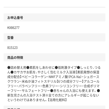
お申込番号
KX86277
型番
815123
商品の特徴
●詰め替え用●素肌をしあわせに●低刺激タイプ●しっとり、つる
ん●カサカサお肌を、やさしく包むミルク入浴液【素肌発想の保湿
成分配合】ベビーコラーゲン・NMFアミノ酸（PCA-Na）・シュガース
クワラン・米ぬか油フィトステリル【6つの成分フリー】アルコール
フリー・パラベンフリー・色素フリー・シリコンフリー・合成ポリマ
ーフリー・サルフェートフリー●赤ちゃんの入浴にも使えます。●
新生児さんの入浴テスト済※全ての方にアレルギーが起こらない
というわけではありません。【浴用化粧料】