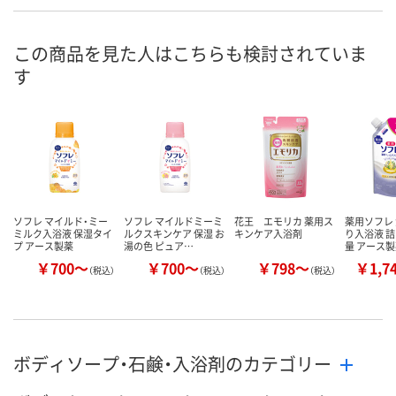
3点
4点
在庫
この商品を見た人はこちらも検討されていま
8月8日（土）
8月8日（土）
お届け日
す
数量
数量
カゴへ
カゴへ
ソフレ マイルド・ミー
ソフレ マイルドミーミ
花王 エモリカ 薬用ス
薬用ソフレ
ミルク入浴液 保湿タイ
ルクスキンケア 保湿 お
キンケア入浴剤
り入浴液 詰
プ アース製薬
湯の色 ピュア…
量 アース
￥700～
￥700～
￥798～
￥1,7
（税込）
（税込）
（税込）
ボディソープ・石鹸・入浴剤のカテゴリー