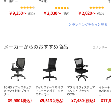
ザー張り …
グ可能）
付
￥9,350～
￥2,030～
￥2,020～
（税込）
（税込）
（税込）
ランキングをもっと見る
メーカーからのおすすめ商品
スポンサー
TOKIO オフィスチェア
アイリスオーヤマ オフ
アスカ オフィスチェア
イトーキ
メッシュ 肘付 ブラッ
ィスチェア 椅子 キャ
メッシュ ブラック
（Salid
ク…
スター付…
OCM0…
ェ…
¥9,980（税込）
¥9,513（税込）
¥7,480（税込）
¥17,