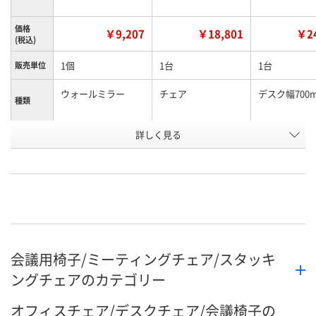
価格
￥9,207
￥18,801
￥24
(税込)
1個
1台
1台
販売単位
ウォールミラー
チェア
デスク幅700
種類
お申込番
詳しく見る
N075067
N075077
N075071
号
直送品
直送品
直送品
在庫
8月31日（月）
お届け日
数量
お取り扱い終了しま
メーカー都合により
会議用椅子/ミーティングチェア/スタッキ
した
販売停止中です
カ
ングチェアのカテゴリー
オフィスチェア/デスクチェア/会議椅子の