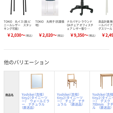
TOKIO 丸イス（座:ビ
TOKIO 丸椅子（抗菌張
ナカバヤシ ラウンド
良品計画 無
ニールレザー スタッ
地）
OAチェア オフィスチ
ールパイプ
キング可能）
ェア レザー張り …
グスツール
￥2,030～
￥2,020～
￥9,350～
￥2,4
（税込）
（税込）
（税込）
他のバリエーション
Yoshikei（吉桂）
Yoshikei（吉桂）
Yoshikei（
商品名
tiny2（タイニーツ
tiny2（タイニーツ
tiny2（タイ
ー） ウォールミラ
ー） チェア ナチ
ー） デスク
ー ナチュラル
ュラル （直送品）
700mm ナ
（直送品）
ル （直送品）