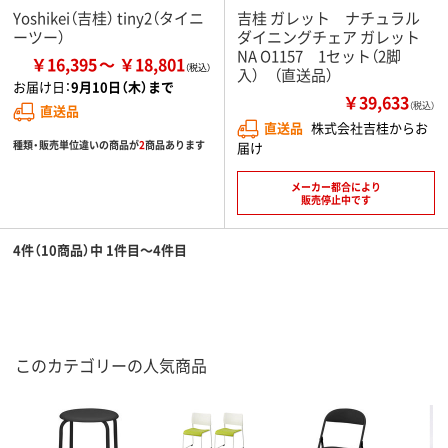
Yoshikei（吉桂） tiny2（タイニ
吉桂 ガレット ナチュラル
ーツー）
ダイニングチェア ガレット
NA O1157 1セット（2脚
￥16,395
￥18,801
入） （直送品）
お届け日：
9月10日（木）まで
￥39,633
（税込）
直送品
直送品
株式会社吉桂からお
種類・販売単位違いの商品が
2
商品あります
届け
メーカー都合により
販売停止中です
4件（10商品）中 1件目～4件目
このカテゴリーの人気商品