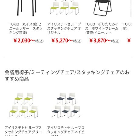
TOKIO 丸イス（座:ビ
アイリスチトセ ループ
TOKIO 折りたたみイ
TOKI
ニールレザー スタッ
スタッキングチェア オ
ス ホワイトフレーム
地）
キング可能）
リジナル
（背座:ビニール…
￥2,030～
￥5,270～
￥3,870～
￥2
（税込）
（税込）
（税込）
会議用椅子/ミーティングチェア/スタッキングチェアのお
すすめ商品
アイリスチトセ ループス
アイリスチトセ ループス
タッキングチェア グリー
タッキングチェア ネイビ
ン ALSN…
ー ALSN…