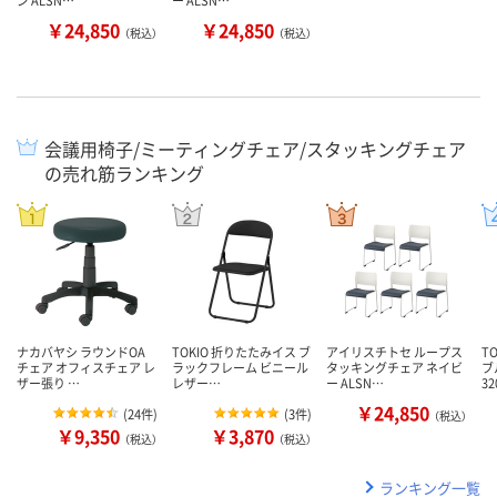
￥24,850
￥24,850
（税込）
（税込）
会議用椅子/ミーティングチェア/スタッキングチェア
の売れ筋ランキング
ナカバヤシ ラウンドOA
TOKIO 折りたたみイス ブ
アイリスチトセ ループス
T
チェア オフィスチェア レ
ラックフレーム ビニール
タッキングチェア ネイビ
ブ
ザー張り …
レザー…
ー ALSN…
3
￥24,850
(
24件
)
(
3件
)
（税込）
￥9,350
￥3,870
（税込）
（税込）
ランキング一覧