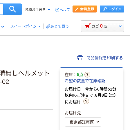
ヘルプ
各種お手続き
0
スイートポイント
あとで買う
カゴ
点
商品情報を印刷する
 溝無しヘルメット
在庫：
5点
-02
希望の数量で在庫確認
お届け日：今から
6時間51分
以内
のご注文で、
8月8日（土）
にお届け
お届け先：