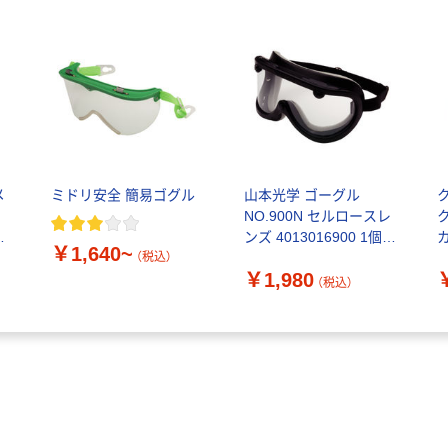
メ
ミドリ安全 簡易ゴグル
山本光学 ゴーグル
NO.900N セルロースレ
防
ンズ 4013016900 1個
￥1,640~
（直送品）
ラ
（税込）
￥1,980
5
（税込）