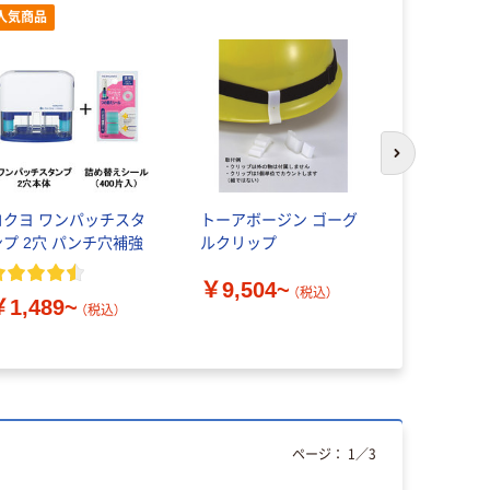
人気商品
次のスライド
コクヨ ワンパッチスタ
トーアボージン ゴーグ
ミドリ安全
ンプ 2穴 パンチ穴補強
ルクリップ
ーゴーグル 
￥9,504~
￥3,396
（税込）
￥1,489~
（税込）
ページ：
1
／
3