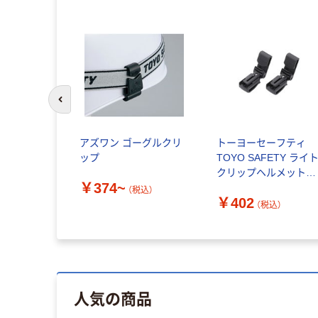
前のスライドへ
ク アルカ
アズワン ゴーグルクリ
トーヨーセーフティ
池
ップ
TOYO SAFETY ライ
クリップヘルメット取
￥374~
付用 No.８７ 1セット（
（税込）
￥402
個）
税込）
（税込）
人気の商品