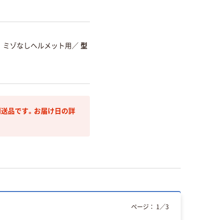
ミゾなしヘルメット用
／
型
送品です。お届け日の詳
ページ：
1
／
3