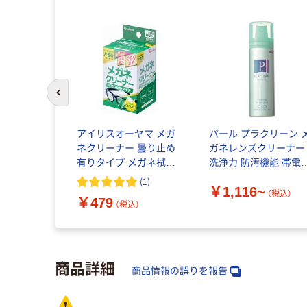
前のスライドへ
アイリスオーヤマ メガ
パール プラクリーン 
ネクリーナー 曇り止め
ガネレンズクリーナー
有りタイプ メガネ拭き
洗浄力 防汚機能 帯電
保護メガネ 個包装
止
(
1
)
￥1,116~
MNK-A40 1箱(40包)
（税込）
￥479
（税込）
商品詳細
商品情報の誤りを報告