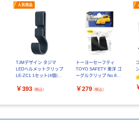
人気商品
TJMデザイン タジマ
トーヨーセーフティ
ト
LEDヘルメットクリップ
TOYO SAFETY 東洋 ゴ
LE-ZC1 1セット(4個)
ーグルクリップ No.88-
2
149-4926（直送品）
T 029574 1個（直送品）
￥393
￥279
（税込）
（税込）