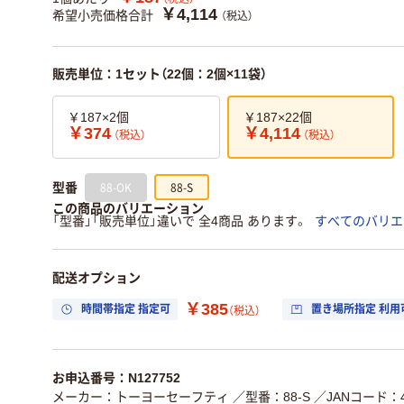
￥4,114
希望小売価格合計
（税込）
販売単位：1セット（22個：2個×11袋）
￥187×2個
￥187×22個
￥374
￥4,114
（税込）
（税込）
88-OK
88-S
型番
この商品のバリエーション
「型番」「販売単位」違いで 全4商品 あります。
すべてのバリエ
配送オプション
￥385
時間帯指定 指定可
置き場所指定 利用
（税込）
お申込番号：N127752
メーカー：トーヨーセーフティ
／型番：88-S
／JANコード：49