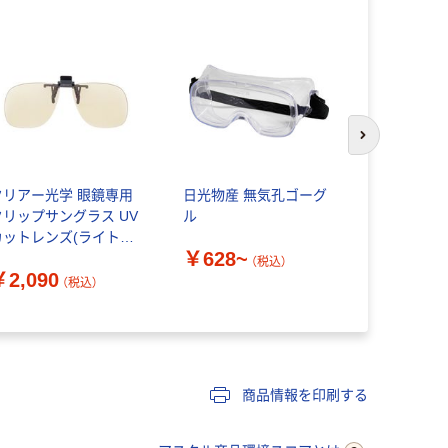
アウトレッ
次のスライド
クリアー光学 眼鏡専用
日光物産 無気孔ゴーグ
理研化学 
クリップサングラス UV
ル
M
カットレンズ(ライトカ
￥628~
￥1,520
ー) CU-5 1個 64-
（税込）
￥2,090
277-96（直送品）
（税込）
商品情報を印刷する