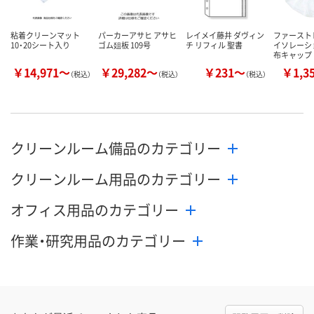
粘着クリーンマット
パーカーアサヒ アサヒ
レイメイ藤井 ダヴィン
ファースト
10・20シート入り
ゴム爼板 109号
チ リフィル 聖書
イソレーシ
布キャップ
￥14,971～
￥29,282～
￥231～
￥1,3
（税込）
（税込）
（税込）
クリーンルーム備品のカテゴリー
クリーンルーム用品のカテゴリー
オフィス用品のカテゴリー
作業・研究用品のカテゴリー