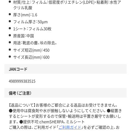
材質/仕上：フィルム：低密度ポリエチレン(LDPE)・粘着剤：水性ア
クリル乳酸
厚さ(mm)：1.6
フィルム厚さ：50μm
1シート：フィルム30枚
原産国：中国
用途：靴底の塵、埃の除去。
サイズ短辺(mm)：450
サイズ長辺(mm)：600
JANコード
4989999383515
備考（ご注意）
【返品について】お客様のご都合による返品はお受けできません。
●使用中は腐食剤や水が接触しないようにしてください。●縦置き
するとシートが変形するので保管・輸送時は平置き厳守でお願いし
ます。●提供不可:chemSHERPA、ミルシート
ご購入の際は、ご利用ガイド「
ご利用ガイド
」を必ずご確認の上、お