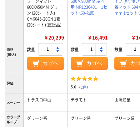
リーンマット
600×900mm 屋内
イプ (#7) 
600X450MM グリー
用 MR1236401 1セ
着マット 694
ン (20シート入)
ット（60枚層）
ｍｍ 1セット（
CM6045-20GN 1箱
(20シート)（直送品）
￥20,299
￥16,491
￥14
数量
数量
数量
価格
(税込)
カゴへ
カゴへ
カ
評価
5.0
（
2件
）
トラスコ中山
テラモト
山崎産業
メーカー
カラーグ
グリーン系
グリーン系
グリーン系
ループ