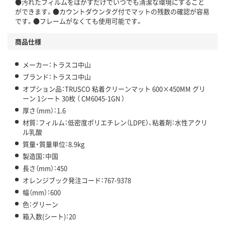
●汚れたフィルムをはがすだけでいつでも清潔な環境にすること
ができます。●カウントダウンタグ付でマットの残数の確認が容易
です。●フレームがなくても使用可能です。
商品仕様
メーカー：トラスコ中山
ブランド：トラスコ中山
オプション品：TRUSCO 粘着クリーンマット 600×450MM グリ
ーン 1シート 30枚 （ CM6045-1GN ）
厚さ（mm）：1.6
材質：フィルム：低密度ポリエチレン（LDPE）、粘着剤：水性アクリ
ル乳酸
質量・質量単位：8.9kg
製造国：中国
長さ（mm）：450
オレンジブック発注コード：767-9378
幅（mm）：600
色：グリーン
箱入数(シート)：20