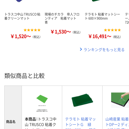
トラスコ中山 TRUSCO 粘
現場のチカラ 帝人フロ
テラモト 粘着マットシー
テ
着クリーンマット
ンティア 粘着マット
ト 600×900mm
ー
青
7
￥1,530～
（税込）
￥1,520～
￥16,491～
（税込）
（税込）
ランキングをもっと見る
類似商品と比較
本商品：
トラスコ中
テラモト 粘着マッ
山崎産業 粘
商品名
山 TRUSCO 粘着ク
トシートＧ 緑
トDPー2 デ