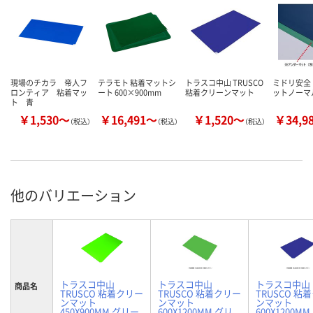
現場のチカラ 帝人フ
テラモト 粘着マットシ
トラスコ中山 TRUSCO
ミドリ安全
ロンティア 粘着マッ
ート 600×900mm
粘着クリーンマット
ットノーマ
ト 青
￥1,530～
￥16,491～
￥1,520～
￥34,9
（税込）
（税込）
（税込）
他のバリエーション
トラスコ中山
トラスコ中山
トラスコ中山
商品名
TRUSCO 粘着クリー
TRUSCO 粘着クリー
TRUSCO 粘
ンマット
ンマット
ンマット
450X900MM グリー
600X1200MM グリ
600X1200M