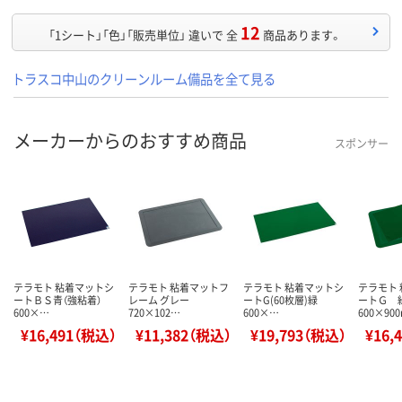
12
「1シート」「色」「販売単位」 違いで 全
商品あります。
トラスコ中山のクリーンルーム備品を全て見る
メーカーからのおすすめ商品
スポンサー
テラモト 粘着マットシ
テラモト 粘着マットフ
テラモト 粘着マットシ
テラモト
ートＢＳ青（強粘着）
レーム グレー
ートG(60枚層)緑
ートＧ 
600×…
720×102…
600×…
600×90
¥16,491（税込）
¥11,382（税込）
¥19,793（税込）
¥16,