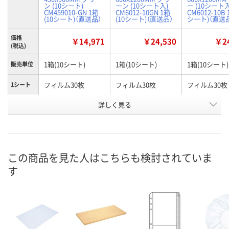
ン (10シート)
ーン (10シート入)
ー (10シート入
CM459010-GN 1箱
CM6012-10GN 1箱
CM6012-10B 
(10シート)（直送品）
(10シート)（直送品）
シート)（直送
価格
￥14,971
￥24,530
￥24
(税込)
1箱(10シート)
1箱(10シート)
1箱(10シート)
販売単位
フィルム30枚
フィルム30枚
フィルム30枚
1シート
詳しく見る
グリーン
グリーン
ブルー
色
お申込番
P328492
N249782
N249791
号
あり
あり
あり
在庫
この商品を見た人はこちらも検討されていま
す
8月10日（月）
8月10日（月）
8月10日（月）
お届け日
数量
数量
数量
カゴへ
カゴへ
カ