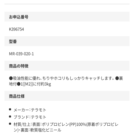
お申込番号
K396754
型番
MR-039-020-1
商品の特徴
●吸油性能に優れ、ちりやホコリもしっかりキャッチします。●裏
地付●1[[M2]]に付約3kg
商品仕様
メーカー：テラモト
ブランド：テラモト
材質/仕上：表面：ポリプロピレン(PP)100%(原着ポリプロピレ
ン)・裏面：軟質塩化ビニール