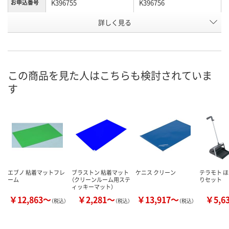
K396755
K396756
お申込番号
詳しく見る
あり
わずか
在庫
8月12日（水）
8月12日（水）
お届け日
数量
数量
この商品を見た人はこちらも検討されていま
す
カゴへ
カゴへ
エブノ 粘着マットフレ
ブラストン 粘着マット
ケニス クリーン
テラモト 
ーム
（クリーンルーム用ステ
りセット
ィッキーマット）
￥12,863～
￥2,281～
￥13,917～
￥5,6
（税込）
（税込）
（税込）