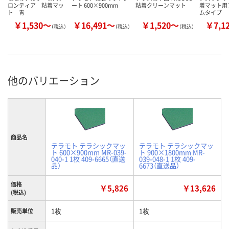
ロンティア 粘着マッ
ート 600×900mm
粘着クリーンマット
着マット用
ト 青
ムタイプ
￥1,530～
￥16,491～
￥1,520～
￥7,1
（税込）
（税込）
（税込）
他のバリエーション
商品名
テラモト テラシックマッ
テラモト テラシックマッ
ト 600×900mm MR-039-
ト 900×1800mm MR-
040-1 1枚 409-6665（直送
039-048-1 1枚 409-
品）
6673（直送品）
価格
￥5,826
￥13,626
(税込)
1枚
1枚
販売単位