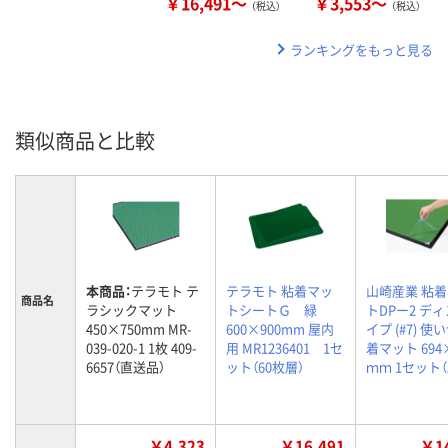
￥16,491～
￥3,553～
（税込）
（税込）
ランキングをもっと見る
類似商品と比較
本商品：
テラモト テ
テラモト 粘着マッ
山崎産業 粘
商品名
ラシックマット
トシートＧ 緑
トDPー2 デ
450×750mm MR-
600×900mm 屋内
イプ (#7) 
039-020-1 1枚 409-
用 MR1236401 1セ
着マット 694
6657（直送品）
ット（60枚層）
ｍｍ 1セット（
￥4,323
￥16,491
￥14