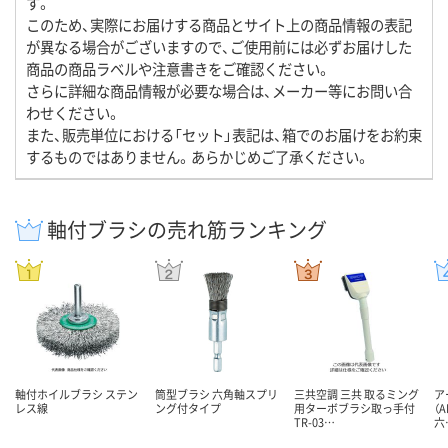
す。
このため、実際にお届けする商品とサイト上の商品情報の表記
が異なる場合がございますので、ご使用前には必ずお届けした
商品の商品ラベルや注意書きをご確認ください。
さらに詳細な商品情報が必要な場合は、メーカー等にお問い合
わせください。
また、販売単位における「セット」表記は、箱でのお届けをお約束
するものではありません。あらかじめご了承ください。
軸付ブラシの売れ筋ランキング
軸付ホイルブラシ ステン
筒型ブラシ 六角軸スプリ
三共空調 三共 取るミング
ア
レス線
ング付タイプ
用ターボブラシ取っ手付
（A
TR-03…
六