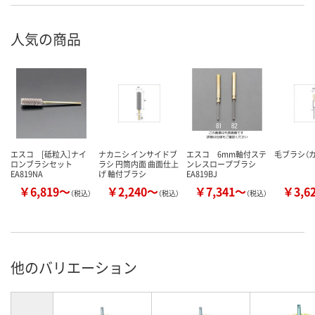
人気の商品
エスコ [砥粒入］ナイ
ナカニシ インサイドブ
エスコ 6mm軸付ステ
毛ブラシ（
ロンブラシセット
ラシ 円筒内面 曲面仕上
ンレスロープブラシ
EA819NA
げ 軸付ブラシ
EA819BJ
￥6,819～
￥2,240～
￥7,341～
￥3,6
（税込）
（税込）
（税込）
他のバリエーション