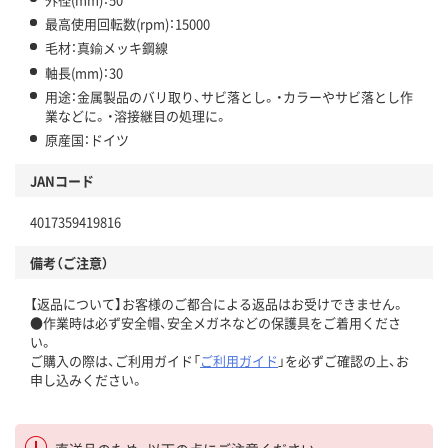
最高使用回転数(rpm)：15000
毛材：真鍮メッキ鋼線
軸長(mm)：30
用途：金属製品のバリ取り、サビ落とし。・カラーやサビ落とし作
業などに。・溶接継目の処理に。
原産国：ドイツ
JANコード
4017359419816
備考（ご注意）
【返品について】お客様のご都合による返品はお受けできません。
●作業時は必ず安全帽、安全メガネなどの保護具をご着用くださ
い。
ご購入の際は、ご利用ガイド「
ご利用ガイド
」を必ずご確認の上、お
申し込みください。