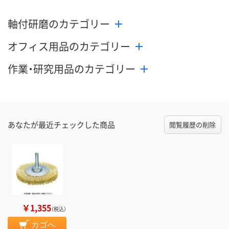
8月10日（月）
8月17日（月）まで
8月10日（月）
お届け日
軸付研磨のカテゴリー
数量
数量
数量
オフィス用品のカテゴリー
カゴへ
カゴへ
カ
作業・研究用品のカテゴリー
あなたが最近チェックした商品
閲覧履歴の削除
￥1,355
（税込）
カゴへ