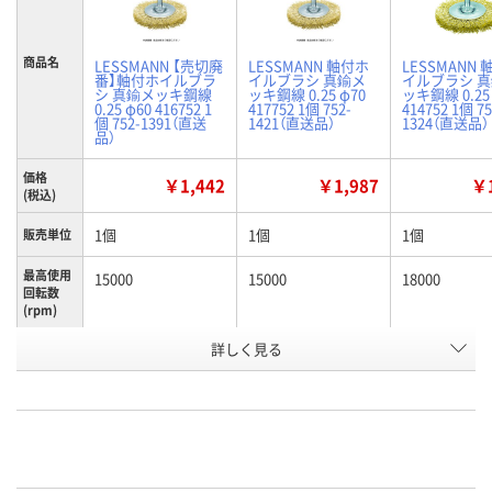
商品名
LESSMANN 【売切廃
LESSMANN 軸付ホ
LESSMANN
番】軸付ホイルブラ
イルブラシ 真鍮メ
イルブラシ 
シ 真鍮メッキ鋼線
ッキ鋼線 0.25 φ70
ッキ鋼線 0.25
0.25 φ60 416752 1
417752 1個 752-
414752 1個 75
個 752-1391（直送
1421（直送品）
1324（直送品）
品）
価格
￥1,442
￥1,987
￥1
(税込)
1個
1個
1個
販売単位
最高使用
15000
15000
18000
回転数
(rpm)
金具幅
詳しく見る
17
17
12
(mm)
お申込番
N250953
N250954
N258794
号
あり
あり
あり
在庫