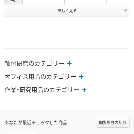
お申込番
詳しく見る
N250961
N250960
N251131
号
あり
あり
あり
在庫
8月19日（水）まで
8月12日（水）
8月12日（水）
お届け日
数量
数量
数量
軸付研磨のカテゴリー
カゴへ
カゴへ
カ
オフィス用品のカテゴリー
作業・研究用品のカテゴリー
あなたが最近チェックした商品
閲覧履歴の削除