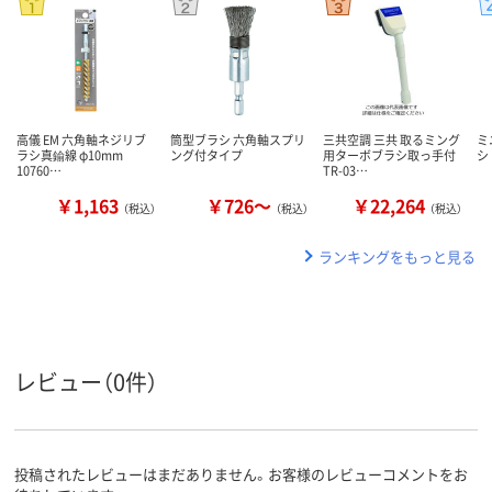
高儀 EM 六角軸ネジリブ
筒型ブラシ 六角軸スプリ
三共空調 三共 取るミング
ミ
ラシ真鍮線 φ10mm
ング付タイプ
用ターボブラシ取っ手付
シ
10760…
TR-03…
￥1,163
￥726～
￥22,264
（税込）
（税込）
（税込）
ランキングをもっと見る
レビュー（0件）
投稿されたレビューはまだありません。お客様のレビューコメントをお