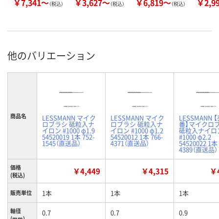
￥7,341～
￥3,627～
￥6,819～
￥2,9
（税込）
（税込）
（税込）
他のバリエーション
商品名
LESSMANN マイク
LESSMANN マイク
LESSMANN 
ロブラシ 砥粒入ナ
ロブラシ 砥粒入ナ
番】マイクロ
イロン #1000 φ1.9
イロン #1000 φ1.2
砥粒入ナイロ
54520019 1本 752-
54520012 1本 766-
#1000 φ2.2
1545（直送品）
4371（直送品）
54520022 1本 
4389（直送品）
価格
￥4,449
￥4,315
￥4
(税込)
1本
1本
1本
販売単位
軸径
0.7
0.7
0.9
(mm)