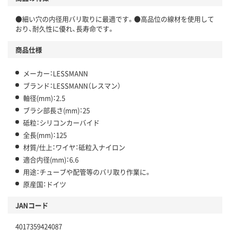
●細い穴の内径用バリ取りに最適です。●高品位の線材を使用して
おり、耐久性に優れ、長寿命です。
商品仕様
メーカー：LESSMANN
ブランド：LESSMANN（レスマン）
軸径(mm)：2.5
ブラシ部長さ(mm)：25
砥粒：シリコンカーバイド
全長(mm)：125
材質/仕上：ワイヤ：砥粒入ナイロン
適合内径(mm)：6.6
用途：チューブや配管等のバリ取り作業に。
原産国：ドイツ
JANコード
4017359424087