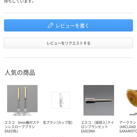
待ちしています。
レビューを書く
レビューをリクエストする
人気の商品
エスコ 6mm軸付ステ
毛ブラシ（カップ型）
エスコ [砥粒入］ナイ
アークラン
ンレスロープブラシ
ロンブラシセット
（ARCLAND
EA819BJ
EA819NA
SAKAMOT