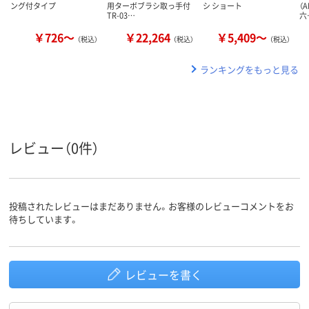
ング付タイプ
用ターボブラシ取っ手付
シ ショート
（A
TR-03…
六
￥726～
￥22,264
￥5,409～
（税込）
（税込）
（税込）
ランキングをもっと見る
レビュー（0件）
投稿されたレビューはまだありません。お客様のレビューコメントをお
待ちしています。
レビューを書く