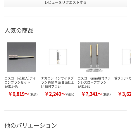
レビューをリクエストする
人気の商品
エスコ [砥粒入］ナイ
ナカニシ インサイドブ
エスコ 6mm軸付ステ
毛ブラシ（
ロンブラシセット
ラシ 円筒内面 曲面仕上
ンレスロープブラシ
EA819NA
げ 軸付ブラシ
EA819BJ
￥6,819～
￥2,240～
￥7,341～
￥3,6
（税込）
（税込）
（税込）
他のバリエーション