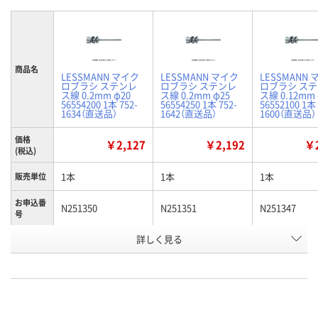
商品名
LESSMANN マイク
LESSMANN マイク
LESSMANN
ロブラシ ステンレ
ロブラシ ステンレ
ロブラシ ス
ス線 0.2mm φ20
ス線 0.2mm φ25
ス線 0.12mm 
56554200 1本 752-
56554250 1本 752-
56552100 1本 
1634（直送品）
1642（直送品）
1600（直送品）
価格
￥2,127
￥2,192
￥2
(税込)
1本
1本
1本
販売単位
お申込番
N251350
N251351
N251347
号
詳しく見る
あり
あり
あり
在庫
8月19日（水）まで
8月19日（水）まで
8月12日（水）
お届け日
数量
数量
数量