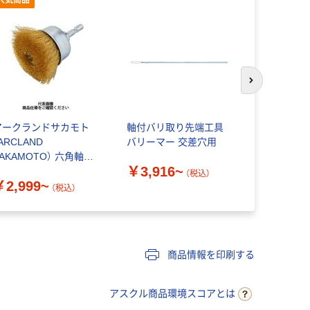
次のスライド
アークランドサカモト
軸付バリ取り先端工具
シールブラ
ARCLAND
バリーマー 交差穴用
ト（R）フ
AKAMOTO） 六角軸付
ム HSSタ
￥3,916~
カップブラシ 真鍮
（税込）
￥2,999~
￥6,384
（税込）
商品情報を印刷する
アスクル商品環境スコアとは