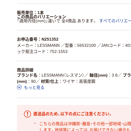
販売単位：1本
この商品のバリエーション
「適用内径(mm)」違いで 全4商品 あります。
すべてのバリエ
お申込番号：N251352
メーカー：LESSMANN
／型番：56532100
／JANコード：4017
ック発注コード：752-1553
商品詳細
ブランド名
LESSMANN（レスマン）
／
軸径(mm)
3.8
／
ブラ
(mm)
90
／
材質/仕上
ワイヤ：高張度鋼
もっと見る
直送品のため、以下の点にご注意ください。
こちらの商品は沖縄県・離島・その他一部地域・山
します。地域等によっては、お届けできない場合