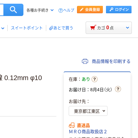
ヘルプ
各種お手続き
0
スイートポイント
あとで買う
カゴ
点
商品情報を印刷する
.12mm φ10
在庫：
あり
お届け日：8月4日（火）
お届け先：
直送品
ＭＲＯ商品取扱店２