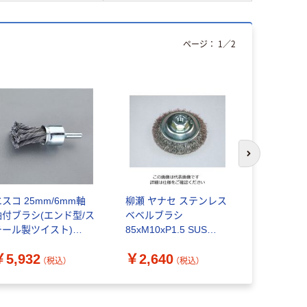
ページ：
1
／
2
次のスライド
スコ 25mm/6mm軸
柳瀬 ヤナセ ステンレス
サンフレッ
軸付ブラシ(エンド型/ス
ベベルブラシ
ツイストブ
チール製ツイスト)
85xM10xP1.5 SUS
レキシブル)
A819BM-333 1セット
BSB-85 1個 812-
No.4218H 
￥5,932
￥2,640
￥2,145
4個)（直送品）
4081（直送品）
70（直送品）
（税込）
（税込）