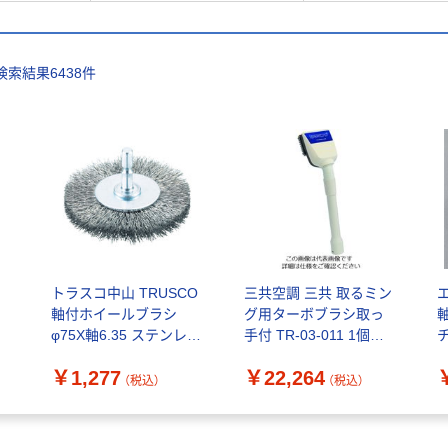
検索結果
6438
件
角
トラスコ中山 TRUSCO
三共空調 三共 取るミン
エ
軸付ホイールブラシ
グ用ターボブラシ取っ
φ75X軸6.35 ステンレス
手付 TR-03-011 1個
線0.3 TB-6243-60 1個
496-3059（直送品）
E
￥1,277
￥22,264
352-1061
(
（税込）
（税込）