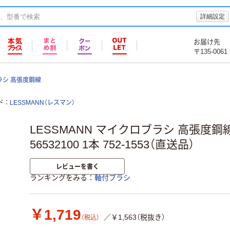
詳細設定
お届け先
〒135-0061
ラシ 高張度鋼線
ド
LESSMANN（レスマン）
LESSMANN マイクロブラシ 高張度鋼線 0
56532100 1本 752-1553（直送品）
レビューを書く
ランキングをみる
軸付ブラシ
￥1,719
／￥1,563（税抜き）
（税込）