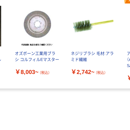
ド
オズボーン工業用ブラ
ネジリブラシ 毛材:アラ
ル
シ コルフィルEマスター
ミド繊維
（
S
￥8,003~
￥2,742~
（税込）
（税込）