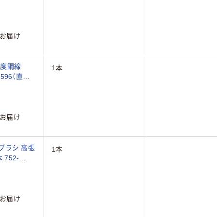
お届け
張度鋼線
1本
-1596（直送
お届け
ロブラシ 高張
1本
 752-
お届け