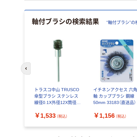
軸付ブラシ
の検索結果
“
軸付ブラシ
”の
前のスライドへ
六角軸ネジリ
トラスコ中山 TRUSCO
イチネンアクセス 六
16mm
傘型ブラシ ステンレス
軸 カップブラシ 鋼線
1個（直送品）
線径0.1X外径12X筒径
50mm 33183（直送品）
8X軸径3 123K-4 1本
￥1,533
￥1,156
415-2557（直送品）
（税込）
（税込）
（税込）