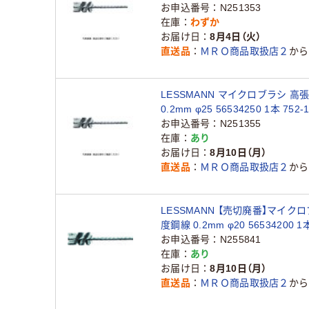
品）
お申込番号
N251353
在庫
わずか
お届け日
8月4日（火）
直送品
ＭＲＯ商品取扱店２
から
LESSMANN マイクロブラシ 高
0.2mm φ25 56534250 1本 752
品）
お申込番号
N251355
在庫
あり
お届け日
8月10日（月）
直送品
ＭＲＯ商品取扱店２
から
LESSMANN 【売切廃番】マイク
度鋼線 0.2mm φ20 56534200 1本
1588（直送品）
お申込番号
N255841
在庫
あり
お届け日
8月10日（月）
直送品
ＭＲＯ商品取扱店２
から