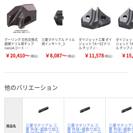
グーリング 刃先交換式
三菱マテリアル ドリル
ダイジェット工業 ダイ
ダイジェッ
超硬ドリル用チップ
用インサート_3
ジェット TAーEZドリ
ジェット T
nanoAコート …
ル チップ J…
ル チップ J
￥20,410～
￥8,087～
￥11,578
￥15,
（税込）
（税込）
（税込）
他のバリエーション
三菱マテリアル 三
三菱マテリアル 三
三菱マテリア
商品名
菱 外径・面取り加工
菱 外径・面取り加工
菱 外径・面取
用 PSDN形レバーロ
用 PSDN形レバーロ
用 PSDN形