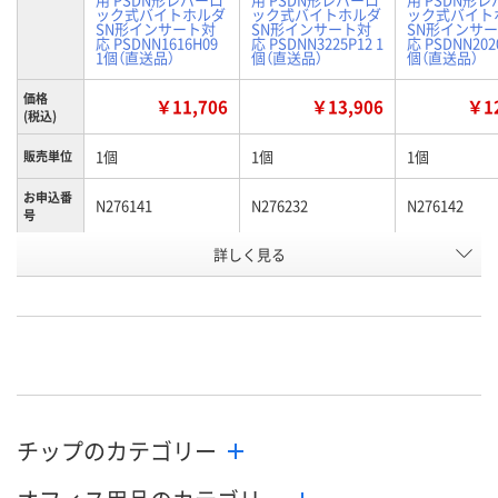
ック式バイトホルダ
ック式バイトホルダ
ック式バイト
SN形インサート対
SN形インサート対
SN形インサ
応 PSDNN1616H09
応 PSDNN3225P12 1
応 PSDNN2020
1個（直送品）
個（直送品）
個（直送品）
価格
￥11,706
￥13,906
￥12
(税込)
1個
1個
1個
販売単位
お申込番
N276141
N276232
N276142
号
詳しく見る
わずか
わずか
わずか
在庫
8月12日（水）
8月12日（水）
8月19日（水）
お届け日
数量
数量
数量
カゴへ
カゴへ
カ
チップのカテゴリー