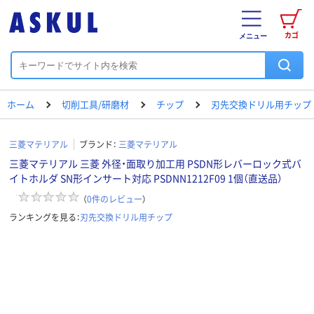
カゴ
メニュー
ホーム
切削工具/研磨材
チップ
刃先交換ドリル用チップ
三菱マテリアル
ブランド：
三菱マテリアル
三菱マテリアル 三菱 外径・面取り加工用 PSDN形レバーロック式バ
イトホルダ SN形インサート対応 PSDNN1212F09 1個（直送品）
（
0
件のレビュー
）
ランキングを見る：
刃先交換ドリル用チップ