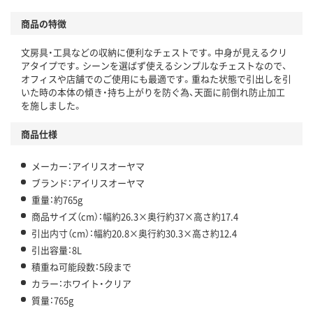
商品の特徴
文房具・工具などの収納に便利なチェストです。中身が見えるクリ
アタイプです。シーンを選ばず使えるシンプルなチェストなので、
オフィスや店舗でのご使用にも最適です。重ねた状態で引出しを引
いた時の本体の傾き・持ち上がりを防ぐ為、天面に前倒れ防止加工
を施しました。
商品仕様
メーカー：アイリスオーヤマ
ブランド：アイリスオーヤマ
重量：約765g
商品サイズ（cm）：幅約26.3×奥行約37×高さ約17.4
引出内寸（cm）：幅約20.8×奥行約30.3×高さ約12.4
引出容量：8L
積重ね可能段数：5段まで
カラー：ホワイト・クリア
質量：765g