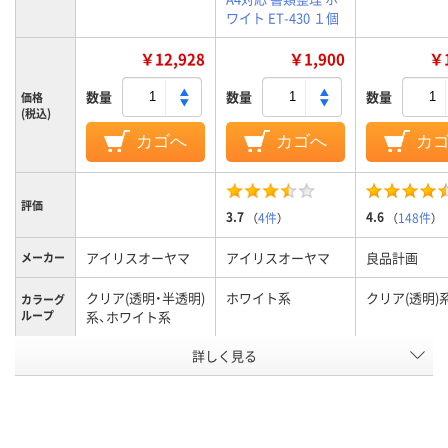
ワイト ET-430 １個
￥12,928
￥1,900
￥1
数量
数量
数量
価格
(税込)
カゴへ
カゴへ
カ
評価
3.7
4.6
（
4件
）
（
148件
）
アイリスオーヤマ
アイリスオーヤマ
良品計画
メーカー
クリア(透明・半透明)
ホワイト系
クリア(透明)
カラーグ
ループ
系、ホワイト系
アスクル
詳しく見る
商品環境
スコア