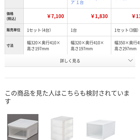
ア １台
価格
￥7,100
￥1,830
￥11
(税込)
1セット（4台）
1台
1セット（3個）
販売単位
幅320×奥行410×
幅320×奥行410×
幅350×奥行4
寸法
高さ197mm
高さ197mm
高さ297mm
詳しく見る
ホワイト・クリア
ホワイト・クリア
ホワイト/ク
カラー
お申込番
N283655
AX27351
XJ37386
号
6点
あり
1点
在庫
この商品を見た人はこちらも検討されていま
す
8月11日（火）
8月11日（火）
8月11日（火）
お届け日
数量
数量
数量
カゴへ
カゴへ
カ