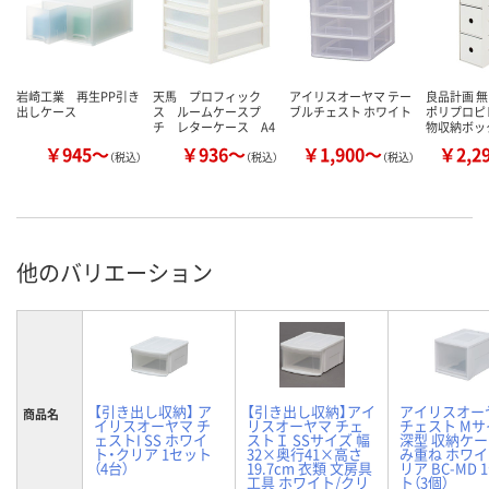
岩崎工業 再生PP引き
天馬 プロフィック
アイリスオーヤマ テー
良品計画 無
出しケース
ス ルームケースプ
ブルチェスト ホワイト
ポリプロピ
チ レターケース A4
物収納ボッ
￥945～
￥936～
￥1,900～
￥2,2
（税込）
（税込）
（税込）
他のバリエーション
【引き出し収納】 ア
【引き出し収納】アイ
アイリスオー
商品名
イリスオーヤマ チ
リスオーヤマ チェ
チェスト Mサ
ェストI SS ホワイ
ストＩ SSサイズ 幅
深型 収納ケー
ト・クリア 1セット
32×奥行41×高さ
み重ね ホワイ
（4台）
19.7cm 衣類 文房具
リア BC-MD 
工具 ホワイト/クリ
ト（3個）