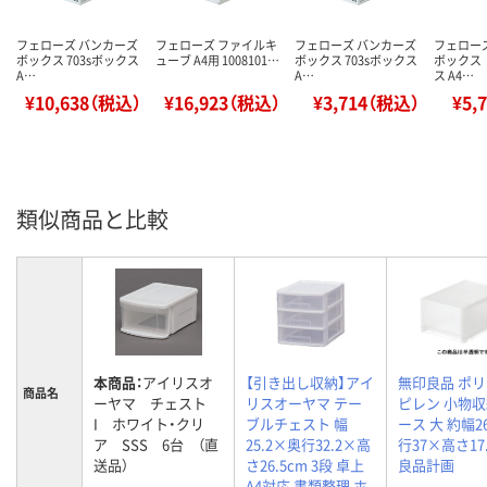
フェローズ バンカーズ
フェローズ ファイルキ
フェローズ バンカーズ
フェロー
ボックス 703sボックス
ューブ A4用 1008101…
ボックス 703sボックス
ボックス 
A…
A…
ス A4…
¥10,638（税込）
¥16,923（税込）
¥3,714（税込）
¥5,
類似商品と比較
本商品：
アイリスオ
【引き出し収納】アイ
無印良品 ポ
商品名
ーヤマ チェスト
リスオーヤマ テー
ピレン 小物
I ホワイト・クリ
ブルチェスト 幅
ース 大 約幅2
ア SSS 6台 （直
25.2×奥行32.2×高
行37×高さ17
送品）
さ26.5cm 3段 卓上
良品計画
A4対応 書類整理 ホ