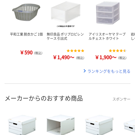
平和工業 脱衣かご 1個
無印良品 ポリプロピレン
アイリスオーヤマ テーブ
岩
ケース 引出式
ルチェスト ホワイト
し
￥590
（税込）
￥1,490～
￥1,900～
（税込）
（税込）
ランキングをもっと見る
メーカーからのおすすめ商品
スポンサー