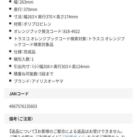
幅：263mm
奥行：370mm
寸法：幅263×奥行370×高さ174mm
材質：ポリプロピレン
オレンジブック発注コード：818-4922
トラスコ オレンジブックコード検索対象：トラスコ オレンジブ
ックコード検索対象品
仕様：完成品
梱包入数：1
引出内寸：（小）幅208×奥行303×高124mm
積重ね可能数：5段まで
ブランド：アイリスオーヤマ
JANコード
4967576135603
備考（ご注意）
【返品について】お客様のご都合による返品はお受けできません。
ご購入の際は、ご利用ガイド「
ご利用ガイド
」を必ずご確認の上、お